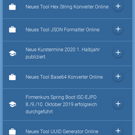
add
work
Neues Tool Hex String Konverter Online
add
work
Neues Tool JSON Formatter Online
Neue Kurstermine 2020 1. Halbjahr
add
school
publiziert.
add
work
Neues Tool Base64 Konverter Online
Firmenkurs Spring Boot ISC-EJPD
add
school
8./9./10. Oktober 2019 erfolgreich
durchgeführt
add
work
Neues Tool UUID Generator Online