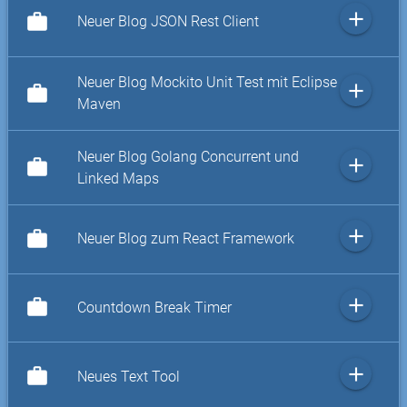
add
work
Neuer Blog JSON Rest Client
Neuer Blog Mockito Unit Test mit Eclipse
add
work
Maven
Neuer Blog Golang Concurrent und
add
work
Linked Maps
add
work
Neuer Blog zum React Framework
add
work
Countdown Break Timer
add
work
Neues Text Tool