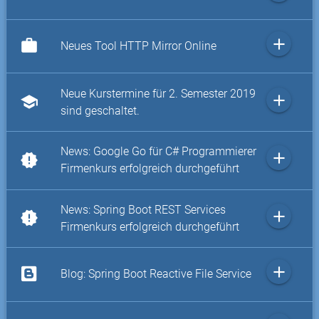
add
work
Neues Tool HTTP Mirror Online
Neue Kurstermine für 2. Semester 2019
add
school
sind geschaltet.
News: Google Go für C# Programmierer
add
new_releases
Firmenkurs erfolgreich durchgeführt
News: Spring Boot REST Services
add
new_releases
Firmenkurs erfolgreich durchgeführt
add
Blog: Spring Boot Reactive File Service