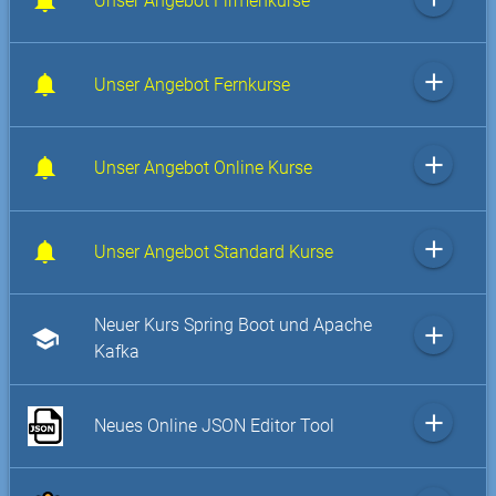
Unser Angebot Firmenkurse
add
Unser Angebot Fernkurse
add
Unser Angebot Online Kurse
add
Unser Angebot Standard Kurse
Neuer Kurs Spring Boot und Apache
add
school
Kafka
add
Neues Online JSON Editor Tool