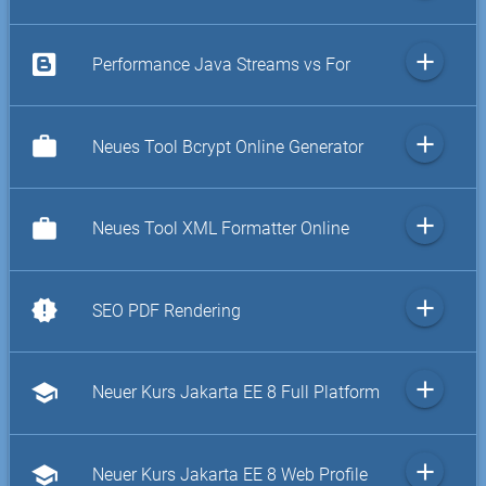
add
Performance Java Streams vs For
add
work
Neues Tool Bcrypt Online Generator
add
work
Neues Tool XML Formatter Online
add
new_releases
SEO PDF Rendering
add
school
Neuer Kurs Jakarta EE 8 Full Platform
add
school
Neuer Kurs Jakarta EE 8 Web Profile