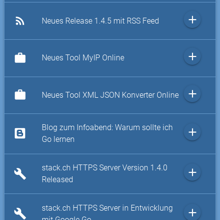
add
rss_feed
Neues Release 1.4.5 mit RSS Feed
add
work
Neues Tool MyIP Online
add
work
Neues Tool XML JSON Konverter Online
Blog zum Infoabend: Warum sollte ich
add
Go lernen
stack.ch HTTPS Server Version 1.4.0
add
build
Released
stack.ch HTTPS Server in Entwicklung
add
build
mit Google Go