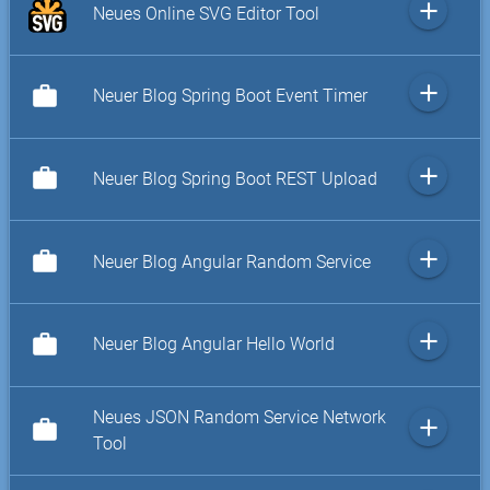
add
Neues Online SVG Editor Tool
add
work
Neuer Blog Spring Boot Event Timer
add
work
Neuer Blog Spring Boot REST Upload
add
work
Neuer Blog Angular Random Service
add
work
Neuer Blog Angular Hello World
Neues JSON Random Service Network
add
work
Tool