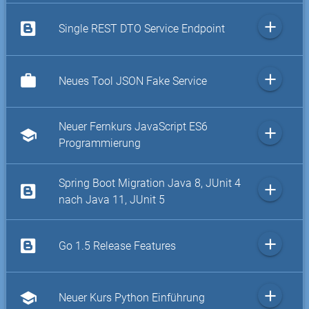
add
Single REST DTO Service Endpoint
add
work
Neues Tool JSON Fake Service
Neuer Fernkurs JavaScript ES6
add
school
Programmierung
Spring Boot Migration Java 8, JUnit 4
add
nach Java 11, JUnit 5
add
Go 1.5 Release Features
add
school
Neuer Kurs Python Einführung