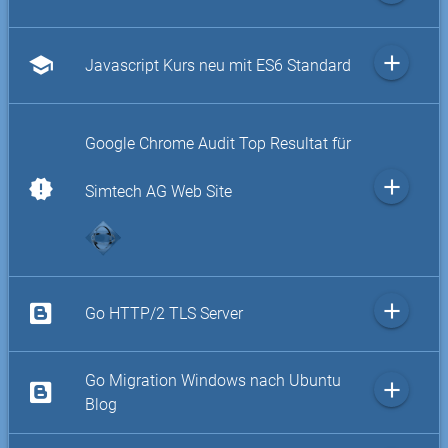
add
school
Javascript Kurs neu mit ES6 Standard
Google Chrome Audit Top Resultat für
add
new_releases
Simtech AG Web Site
add
Go HTTP/2 TLS Server
Go Migration Windows nach Ubuntu
add
Blog