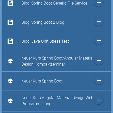
add
Blog: Spring Boot Generic File Service
add
Blog: Spring Boot 2 Blog
add
Blog: Java Unit Stress Test
Neuer Kurs Spring Boot/Angular Material
add
school
Design Kompaktseminar
add
school
Neuer Kurs Spring Boot
Neuer Kurs Angular Material Design Web
add
school
Programmierung