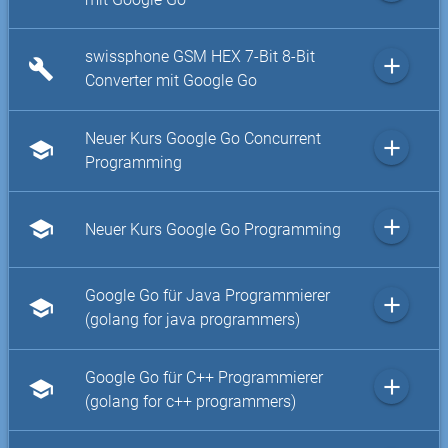
swissphone GSM HEX 7-Bit 8-Bit
add
build
Converter mit Google Go
Neuer Kurs Google Go Concurrent
add
school
Programming
add
school
Neuer Kurs Google Go Programming
Google Go für Java Programmierer
add
school
(golang for java programmers)
Google Go für C++ Programmierer
add
school
(golang for c++ programmers)