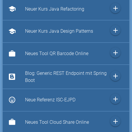
add
school
Neuer Kurs Java Refactoring
add
school
Neuer Kurs Java Design Patterns
add
work
Neues Tool QR Barcode Online
Blog: Generic REST Endpoint mit Spring
add
Boot
add
sentiment_very_satisfied
Neue Referenz ISC-EJPD
add
work
Neues Tool Cloud Share Online