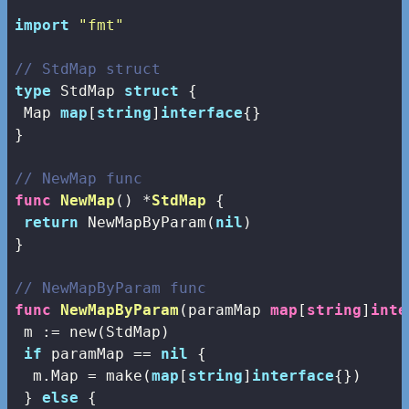
import
"fmt"
// StdMap struct
type
 StdMap 
struct
 {

 Map 
map
[
string
]
interface
{}

}

// NewMap func
func
NewMap
()
 *
StdMap
 {

return
 NewMapByParam(
nil
)

}

// NewMapByParam func
func
NewMapByParam
(paramMap 
map
[
string
]
inte
 m := 
new
(StdMap)

if
 paramMap == 
nil
 {

  m.Map = 
make
(
map
[
string
]
interface
{})

 } 
else
 {
