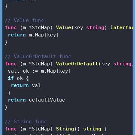
}

// Value func
func
(m *StdMap)
Value
(key 
string
)
interfac
return
 m.Map[key]

}

// ValueOrDefault func
func
(m *StdMap)
ValueOrDefault
(key 
string
,
 val, ok := m.Map[key]

if
 ok {

return
 val

 }

return
 defaultValue

}

// String func
func
(m *StdMap)
String
()
string
 {
