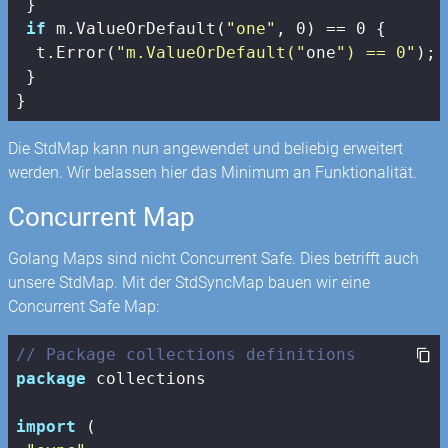
 }

if
 m.ValueOrDefault(
"one"
, 
0
) == 
0
 {

  t.Error(
"m.ValueOrDefault("
one
") == 0"
); 
 }

}
Die StdMap kann nun angewendet und beliebig erweitert
werden. Wir belassen hier das Minimum an Funktionalität.
Concurrent Map
Golang Maps sind nicht Concurrent Safe. Dies betrifft auch
unsere StdMap. Mit der StdSyncMap bauen wir eine
Concurrent Safe Map:
// Package collections definitions
package
 collections

import
 (
