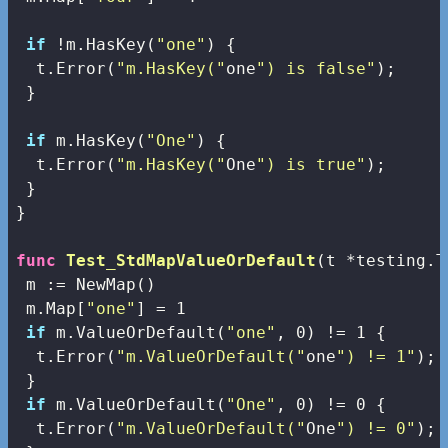
if
 !m.HasKey(
"one"
) {

  t.Error(
"m.HasKey("
one
") is false"
);

 }

if
 m.HasKey(
"One"
) {

  t.Error(
"m.HasKey("
One
") is true"
);

 }

}

func
Test_StdMapValueOrDefault
(t *testing.T
 m := NewMap() 

 m.Map[
"one"
] = 
1
if
 m.ValueOrDefault(
"one"
, 
0
) != 
1
 {

  t.Error(
"m.ValueOrDefault("
one
") != 1"
); 
 }

if
 m.ValueOrDefault(
"One"
, 
0
) != 
0
 {

  t.Error(
"m.ValueOrDefault("
One
") != 0"
); 