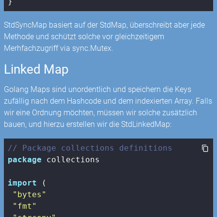
}
StdSyncMap basiert auf der StdMap, überschreibt aber jede
Methode und schützt solche vor gleichzeitigem
Merhfachzugriff via sync.Mutex.
Linked Map
Golang Maps sind unordentlich und speichern die Keys
zufällig nach dem Hashcode und dem indexierten Array. Falls
wir eine Ordnung möchten, müssen wir solche zusätzlich
bauen, und hierzu erstellen wir die StdLinkedMap:
// Package collections definitions
package
 collections

import
 (

"bytes"
"fmt"