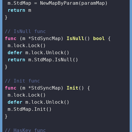
 m.StdMap = NewMapByParam(paramMap)

return
 m

}

// IsNull func
func
(m *StdSyncMap)
IsNull
()
bool
 {

 m.lock.Lock()

defer
 m.lock.Unlock()

return
 m.StdMap.IsNull()

}

// Init func
func
(m *StdSyncMap)
Init
()
 {

 m.lock.Lock()

defer
 m.lock.Unlock()

 m.StdMap.Init()

}

// HasKey func