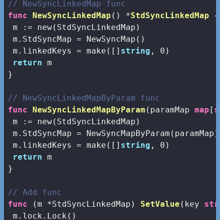
// NewSyncLinkedMap func
func
NewSyncLinkedMap
()
 *
StdSyncLinkedMap
 {

 m := 
new
(StdSyncLinkedMap)

 m.StdSyncMap = NewSyncMap()

 m.linkedKeys = 
make
([]
string
, 
0
)

return
 m

}

// NewSyncLinkedMapByParam func
func
NewSyncLinkedMapByParam
(paramMap 
map
[
s
 m := 
new
(StdSyncLinkedMap)

 m.StdSyncMap = NewSyncMapByParam(paramMap)

 m.linkedKeys = 
make
([]
string
, 
0
)

return
 m

}

// Add func
func
(m *StdSyncLinkedMap)
SetValue
(key 
str
 m.lock.Lock()
