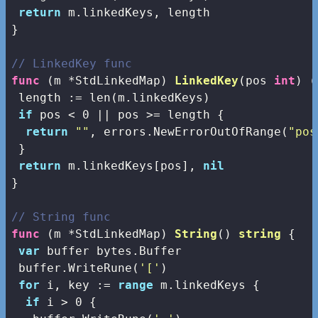
return
 m.linkedKeys, length

}

// LinkedKey func
func
(m *StdLinkedMap)
LinkedKey
(pos 
int
)
(
 length := 
len
(m.linkedKeys)

if
 pos < 
0
 || pos >= length {

return
""
, errors.NewErrorOutOfRange(
"pos
 }

return
 m.linkedKeys[pos], 
nil
}

// String func
func
(m *StdLinkedMap)
String
()
string
 {

var
 buffer bytes.Buffer

 buffer.WriteRune(
'['
)

for
 i, key := 
range
 m.linkedKeys {

if
 i > 
0
 {
