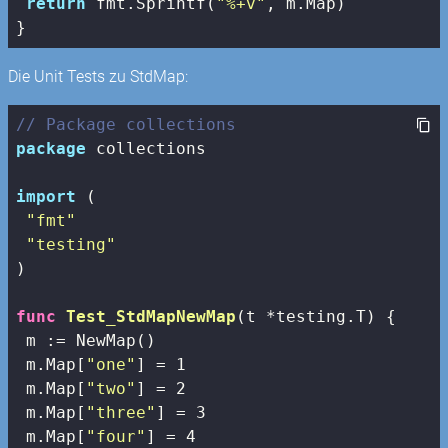
return
 fmt.Sprintf(
"%+v"
, m.Map)

}
Die Unit Tests zu StdMap:
// Package collections
package
 collections

import
 (

"fmt"
"testing"
)

func
Test_StdMapNewMap
(t *testing.T)
 {

 m := NewMap() 

 m.Map[
"one"
] = 
1
 m.Map[
"two"
] = 
2
 m.Map[
"three"
] = 
3
 m.Map[
"four"
] = 
4