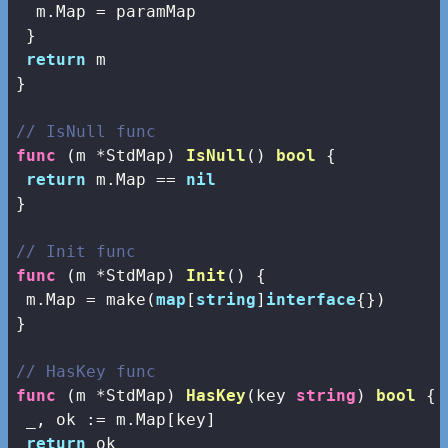
  m.Map = paramMap

 }

return
 m

}

// IsNull func
func
(m *StdMap)
IsNull
()
bool
 {

return
 m.Map == 
nil
}

// Init func
func
(m *StdMap)
Init
()
 {

 m.Map = 
make
(
map
[
string
]
interface
{})

}

// HasKey func
func
(m *StdMap)
HasKey
(key 
string
)
bool
 {

 _, ok := m.Map[key]

return
 ok
