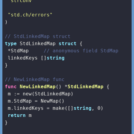
"strconv"
"std.ch/errors"
)

// StdLinkedMap struct
type
 StdLinkedMap 
struct
 {

 *StdMap     
// anonymous field StdMap
 linkedKeys []
string
}

// NewLinkedMap func
func
NewLinkedMap
()
 *
StdLinkedMap
 {

 m := 
new
(StdLinkedMap)

 m.StdMap = NewMap()

 m.linkedKeys = 
make
([]
string
, 
0
)

return
 m

}
