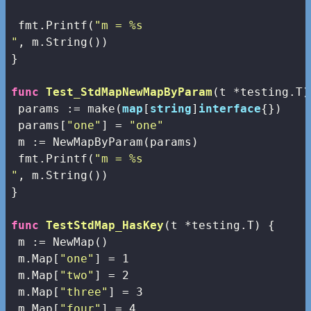
 fmt.Printf(
"m = %s

"
, m.String())

}

func
Test_StdMapNewMapByParam
(t *testing.T)
 params := 
make
(
map
[
string
]
interface
{})

 params[
"one"
] = 
"one"
 m := NewMapByParam(params) 

 fmt.Printf(
"m = %s

"
, m.String())

}

func
TestStdMap_HasKey
(t *testing.T)
 {

 m := NewMap() 

 m.Map[
"one"
] = 
1
 m.Map[
"two"
] = 
2
 m.Map[
"three"
] = 
3
 m.Map[
"four"
] = 
4