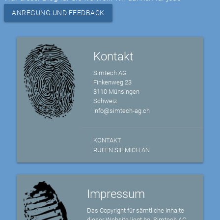
ANREGUNG UND FEEDBACK
Kontakt
Simtech AG
Finkenweg 23
3110 Münsingen
Schweiz
info@simtech-ag.ch
KONTAKT
RUFEN SIE MICH AN
Impressum
Das Copyright für sämtliche Inhalte
dieser Website liegt bei Simtech AG,