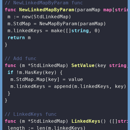
// NewLinkedMapByParam func
func
NewLinkedMapByParam
(paramMap 
map
[
strin
 m := 
new
(StdLinkedMap)

 m.StdMap = NewMapByParam(paramMap)

 m.linkedKeys = 
make
([]
string
, 
0
)

return
 m

}

// Add func
func
(m *StdLinkedMap)
SetValue
(key 
string
,
if
 !m.HasKey(key) {

  m.StdMap.Map[key] = value

  m.linkedKeys = 
append
(m.linkedKeys, key)

 }

}

// LinkedKeys func
func
(m *StdLinkedMap)
LinkedKeys
()
([]
stri
 length := 
len
(m.linkedKeys)
