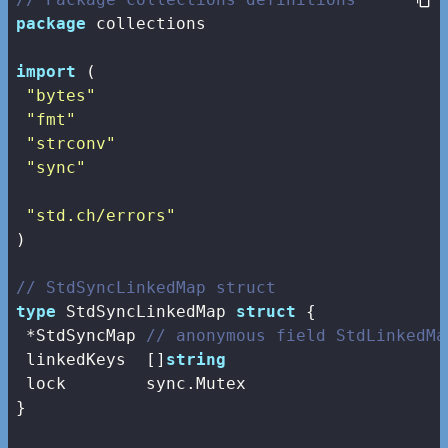
package
 collections

import
 (

"bytes"
"fmt"
"strconv"
"sync"
"std.ch/errors"
)

// StdSyncLinkedMap struct
type
 StdSyncLinkedMap 
struct
 {

 *StdSyncMap 
// anonymous field StdLinkedMa
 linkedKeys  []
string
 lock        sync.Mutex

}
