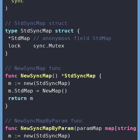
"sync"
)

// StdSyncMap struct
type
 StdSyncMap 
struct
 {

 *StdMap 
// anonymous field StdMap
 lock    sync.Mutex

}

// NewSyncMap func
func
NewSyncMap
()
 *
StdSyncMap
 {

 m := 
new
(StdSyncMap)

 m.StdMap = NewMap()

return
 m

}

// NewSyncMapByParam func
func
NewSyncMapByParam
(paramMap 
map
[
string
]
 m := 
new
(StdSyncMap)
