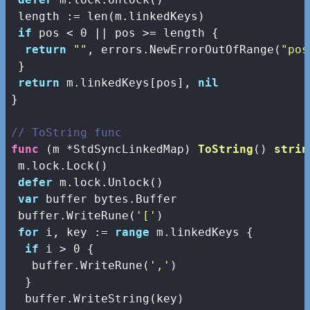
 length := 
len
(m.linkedKeys)

if
 pos < 
0
 || pos >= length {

return
""
, errors.NewErrorOutOfRange(
"pos
 }

return
 m.linkedKeys[pos], 
nil
}

// ToString func
func
(m *StdSyncLinkedMap)
ToString
()
strin
 m.lock.Lock()

defer
 m.lock.Unlock()

var
 buffer bytes.Buffer

 buffer.WriteRune(
'['
)

for
 i, key := 
range
 m.linkedKeys {

if
 i > 
0
 {

   buffer.WriteRune(
','
)

  }

  buffer.WriteString(key)
