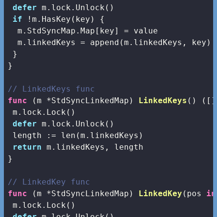
defer
 m.lock.Unlock()

if
 !m.HasKey(key) {

  m.StdSyncMap.Map[key] = value

  m.linkedKeys = 
append
(m.linkedKeys, key)

 }

}

// LinkedKeys func
func
(m *StdSyncLinkedMap)
LinkedKeys
()
([]
 m.lock.Lock()

defer
 m.lock.Unlock()

 length := 
len
(m.linkedKeys)

return
 m.linkedKeys, length

}

// LinkedKey func
func
(m *StdSyncLinkedMap)
LinkedKey
(pos 
in
 m.lock.Lock()

defer
 m.lock.Unlock()
