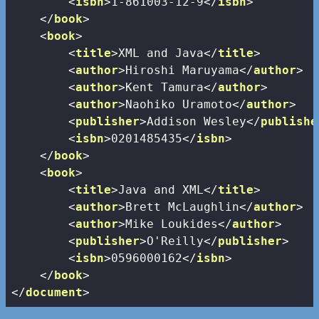
<
isbn
>
1-861003-12-9
</
isbn
>
</
book
>
<
book
>
<
title
>
XML and Java
</
title
>
<
author
>
Hiroshi Maruyama
</
author
>
<
author
>
Kent Tamura
</
author
>
<
author
>
Naohiko Uramoto
</
author
>
<
publisher
>
Addison Wesley
</
publishe
<
isbn
>
0201485435
</
isbn
>
</
book
>
<
book
>
<
title
>
Java and XML
</
title
>
<
author
>
Brett McLaughlin
</
author
>
<
author
>
Mike Loukides
</
author
>
<
publisher
>
O'Reilly
</
publisher
>
<
isbn
>
0596000162
</
isbn
>
</
book
>
</
document
>