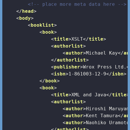
<!-- place more meta data here -->
</
head
>
<
body
>
<
booklist
>
<
book
>
<
title
>
XSLT
</
title
>
<
authorlist
>
<
author
>
Michael Kay
</
au
</
authorlist
>
<
publisher
>
Wrox Press Ltd.
<
<
isbn
>
1-861003-12-9
</
isbn
>
</
book
>
<
book
>
<
title
>
XML and Java
</
title
>
<
authorlist
>
<
author
>
Hiroshi Maruyam
<
author
>
Kent Tamura
</
au
<
author
>
Naohiko Uramoto
</
authorlist
>