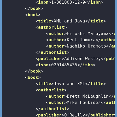
<
isbn
>
1-861003-12-9
</
isbn
>
</
book
>
<
book
>
<
title
>
XML and Java
</
title
>
<
authorlist
>
<
author
>
Hiroshi Maruyama
</
a
<
author
>
Kent Tamura
</
author
<
author
>
Naohiko Uramoto
</
au
</
authorlist
>
<
publisher
>
Addison Wesley
</
publ
<
isbn
>
0201485435
</
isbn
>
</
book
>
<
book
>
<
title
>
Java and XML
</
title
>
<
authorlist
>
<
author
>
Brett McLaughlin
</
a
<
author
>
Mike Loukides
</
auth
</
authorlist
>
<
publisher
>
O'Reilly
</
publisher
>