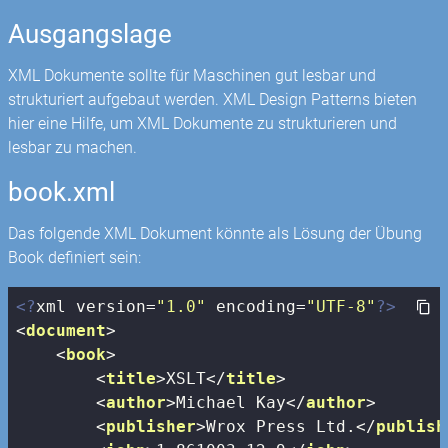
Ausgangslage
XML Dokumente sollte für Maschinen gut lesbar und
strukturiert aufgebaut werden. XML Design Patterns bieten
hier eine Hilfe, um XML Dokumente zu strukturieren und
lesbar zu machen.
book.xml
Das folgende XML Dokument könnte als Lösung der Übung
Book definiert sein:
<?
xml version=
"1.0"
 encoding=
"UTF-8"
?>
<
document
>
<
book
>
<
title
>
XSLT
</
title
>
<
author
>
Michael Kay
</
author
>
<
publisher
>
Wrox Press Ltd.
</
publish