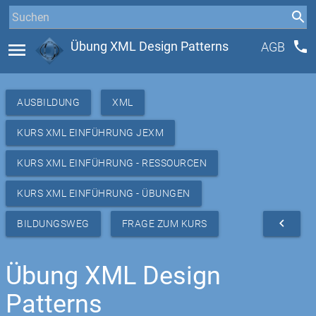
phone
menu
Übung XML Design Patterns
AGB
AUSBILDUNG
XML
KURS XML EINFÜHRUNG JEXM
KURS XML EINFÜHRUNG - RESSOURCEN
KURS XML EINFÜHRUNG - ÜBUNGEN
navigate_before
BILDUNGSWEG
FRAGE ZUM KURS
Übung XML Design
Patterns