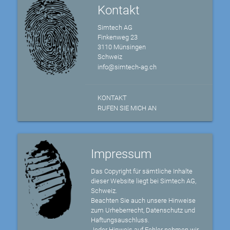
Kontakt
Simtech AG
Finkenweg 23
3110 Münsingen
Schweiz
info@simtech-ag.ch
KONTAKT
RUFEN SIE MICH AN
Impressum
Das Copyright für sämtliche Inhalte
dieser Website liegt bei Simtech AG,
Schweiz.
Beachten Sie auch unsere Hinweise
zum Urheberrecht, Datenschutz und
Haftungsauschluss.
Jeder Hinweis auf Fehler nehmen wir