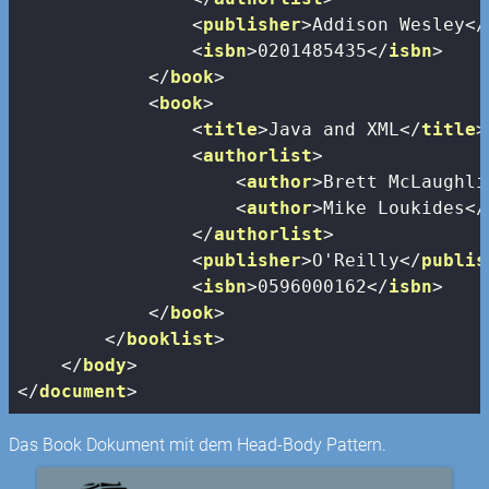
<
publisher
>
Addison Wesley
</
<
isbn
>
0201485435
</
isbn
>
</
book
>
<
book
>
<
title
>
Java and XML
</
title
>
<
authorlist
>
<
author
>
Brett McLaughli
<
author
>
Mike Loukides
</
</
authorlist
>
<
publisher
>
O'Reilly
</
publis
<
isbn
>
0596000162
</
isbn
>
</
book
>
</
booklist
>
</
body
>
</
document
>
Das Book Dokument mit dem Head-Body Pattern.