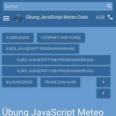
phone
menu
Übung JavaScript Meteo Data
AGB
AUSBILDUNG
INTERNET WEB KURSE
KURS JAVASCRIPT PROGRAMMIERUNG
KURS JAVASCRIPT ES6 PROGRAMMIERUNG -
RESSOURCEN
KURS JAVASCRIPT ES6 PROGRAMMIERUNG -
REPETITION METEO
navigate_next
BILDUNGSWEG
FRAGE ZUM KURS
navigate_before
Übung JavaScript Meteo