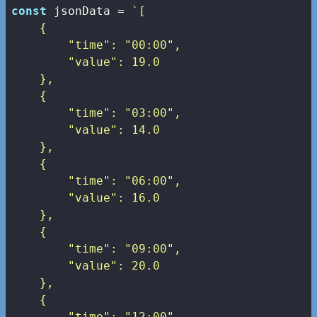
const
 jsonData = 
`[

    {

        "time": "00:00",

        "value": 19.0

    },

    {

        "time": "03:00",

        "value": 14.0

    },

    {

        "time": "06:00",

        "value": 16.0

    },

    {

        "time": "09:00",

        "value": 20.0

    },

    {

        "time": "12:00",
