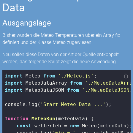
Data
Ausgangslage
Bisher wurden die Meteo Temperaturen über ein Array fix
definiert und der Klasse Meteo zugewiesen.
Neu sollen diese Daten von der Art der Quelle entkoppelt
werden, das folgende Script zeigt die neue Anwendung:
import
 Meteo 
from
'./Meteo.js'
import
 MeteoDataArray 
from
'./MeteoDataArra
import
 MeteoDataJSON 
from
'./MeteoDataJSON.
console
.log(
'Start Meteo Data ...'
);

function
MeteoRun
(
meteoData
) 
{

const
 wetterfeh = 
new
 Meteo(meteoData);

console
.log(
"min = "
, wetterfeh.getMin()