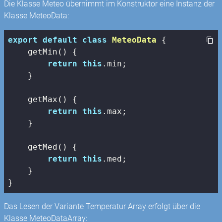
Die Klasse Meteo übernimmt im Konstruktor eine Instanz der
Klasse MeteoData:
export
default
class
MeteoData
{

    getMin() {

return
this
.min;

    }

    getMax() {

return
this
.max;

    }

    getMed() {

return
this
.med;

    }

}
Das Lesen der Variante Temperatur Array erfolgt über die
Klasse MeteoDataArray: