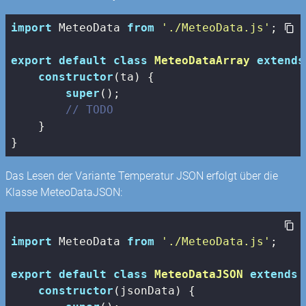
import
 MeteoData 
from
'./MeteoData.js'
;

export
default
class
MeteoDataArray
extends
constructor
(ta) {

super
();

// TODO
    }

}
Das Lesen der Variante Temperatur JSON erfolgt über die
Klasse MeteoDataJSON:
import
 MeteoData 
from
'./MeteoData.js'
;

export
default
class
MeteoDataJSON
extends
constructor
(jsonData) {
