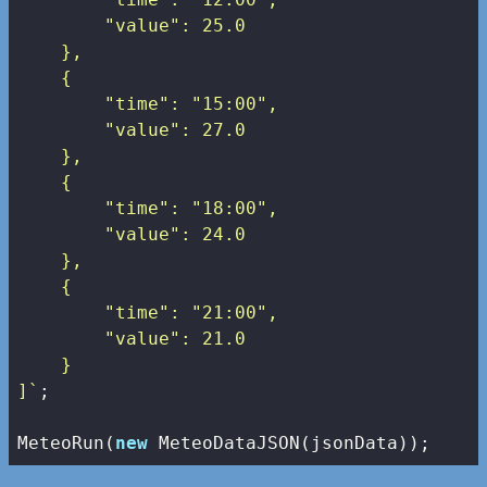
        "value": 25.0

    },

    {

        "time": "15:00",

        "value": 27.0

    },

    {

        "time": "18:00",

        "value": 24.0

    },

    {

        "time": "21:00",

        "value": 21.0

    }

]`
;

MeteoRun(
new
 MeteoDataJSON(jsonData));