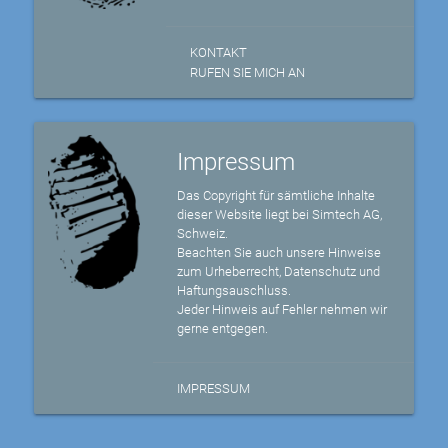
KONTAKT
RUFEN SIE MICH AN
Impressum
Das Copyright für sämtliche Inhalte
dieser Website liegt bei Simtech AG,
Schweiz.
Beachten Sie auch unsere Hinweise
zum Urheberrecht, Datenschutz und
Haftungsauschluss.
Jeder Hinweis auf Fehler nehmen wir
gerne entgegen.
IMPRESSUM