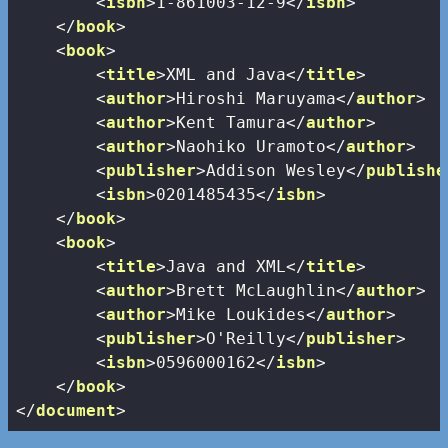
<
isbn
>
1-861003-12-9
</
isbn
>
</
book
>
<
book
>
<
title
>
XML and Java
</
title
>
<
author
>
Hiroshi Maruyama
</
author
>
<
author
>
Kent Tamura
</
author
>
<
author
>
Naohiko Uramoto
</
author
>
<
publisher
>
Addison Wesley
</
publishe
<
isbn
>
0201485435
</
isbn
>
</
book
>
<
book
>
<
title
>
Java and XML
</
title
>
<
author
>
Brett McLaughlin
</
author
>
<
author
>
Mike Loukides
</
author
>
<
publisher
>
O'Reilly
</
publisher
>
<
isbn
>
0596000162
</
isbn
>
</
book
>
</
document
>