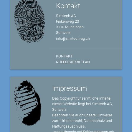
Kontakt
Simtech AG
Finkenweg 23
3110 Münsingen
Schweiz
info@simtech-ag.ch
KONTAKT
RUFEN SIE MICH AN
Impressum
Das Copyright für sämtliche Inhalte
dieser Website liegt bei Simtech AG,
Schweiz.
Beachten Sie auch unsere Hinweise
zum Urheberrecht, Datenschutz und
Haftungsauschluss.
Jeder Hinweis auf Fehler nehmen wir