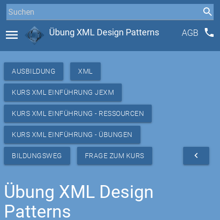
phone
menu
Übung XML Design Patterns
AGB
AUSBILDUNG
XML
KURS XML EINFÜHRUNG JEXM
KURS XML EINFÜHRUNG - RESSOURCEN
KURS XML EINFÜHRUNG - ÜBUNGEN
navigate_before
BILDUNGSWEG
FRAGE ZUM KURS
Übung XML Design
Patterns