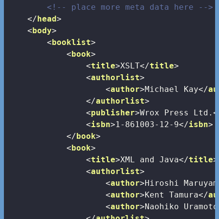
<!-- place more meta data here -->
</
head
>
<
body
>
<
booklist
>
<
book
>
<
title
>
XSLT
</
title
>
<
authorlist
>
<
author
>
Michael Kay
</
au
</
authorlist
>
<
publisher
>
Wrox Press Ltd.
<
<
isbn
>
1-861003-12-9
</
isbn
>
</
book
>
<
book
>
<
title
>
XML and Java
</
title
>
<
authorlist
>
<
author
>
Hiroshi Maruyam
<
author
>
Kent Tamura
</
au
<
author
>
Naohiko Uramoto
</
authorlist
>