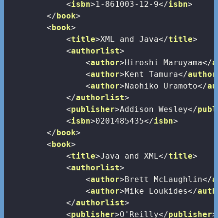
<
isbn
>
1-861003-12-9
</
isbn
>
</
book
>
<
book
>
<
title
>
XML and Java
</
title
>
<
authorlist
>
<
author
>
Hiroshi Maruyama
</
a
<
author
>
Kent Tamura
</
author
<
author
>
Naohiko Uramoto
</
au
</
authorlist
>
<
publisher
>
Addison Wesley
</
publ
<
isbn
>
0201485435
</
isbn
>
</
book
>
<
book
>
<
title
>
Java and XML
</
title
>
<
authorlist
>
<
author
>
Brett McLaughlin
</
a
<
author
>
Mike Loukides
</
auth
</
authorlist
>
<
publisher
>
O'Reilly
</
publisher
>