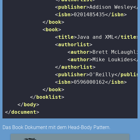
<
publisher
>
Addison Wesley
</
<
isbn
>
0201485435
</
isbn
>
</
book
>
<
book
>
<
title
>
Java and XML
</
title
>
<
authorlist
>
<
author
>
Brett McLaughli
<
author
>
Mike Loukides
</
</
authorlist
>
<
publisher
>
O'Reilly
</
publis
<
isbn
>
0596000162
</
isbn
>
</
book
>
</
booklist
>
</
body
>
</
document
>
Das Book Dokument mit dem Head-Body Pattern.