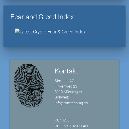
Fear and Greed Index
Kontakt
Simtech AG
Finkenweg 23
3110 Münsingen
Schweiz
info@simtech-ag.ch
KONTAKT
RUFEN SIE MICH AN