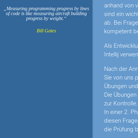
anhand von v
Measuring programming progress by lines
sind ein wic
of code is like measuring aircraft building
progress by weight.
ab. Bei Frag
kompetent be
Bill Gates
Als Entwickl
Intellij verwe
Nach der Anm
Sie von uns p
Übungen und B
Die Übungen 
zur Kontrolle
In einer 2. P
diesen Frage
die Prüfung b