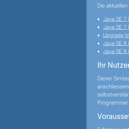
Die aktuelle
Java SE 7
Java SE 7
Upgrade t
Java SE 8
Java SE 8
Ihr Nutze
Dieser Simte
anschliessend
selbstverstä
Programmer 
Vorausse