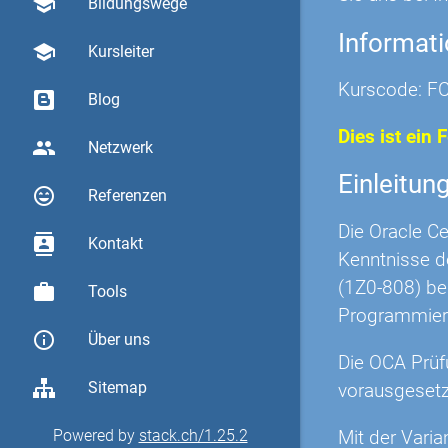
school
Bildungswege
Informat
school
Kursleiter
Kurscode: F
Blog
Dies ist ein 
group
Netzwerk
Einleitun
sentiment_very_satisfied
Referenzen
Die Oracle Ce
contacts
Kontakt
Kenntnisse d
(1Z0-808) be
work
Tools
Programmiers
info_outline
Über uns
Die OCA Prüf
Sitemap
vorausgesetz
Mit der Varia
Powered by
stack.ch/1.25.2