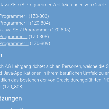
n Java SE 7/8 Programmer Zertifizierungen von Oracle:
 Programmer I
(1Z0-803)
 Programmer II
(1Z0-804)
o Java SE 7 Programmer
(1Z0-805)
 Programmer I
(1Z0-808)
 Programmer II
(1Z0-809)
n
ch AG Lehrgang richtet sich an Personen, welche die
 Java-Applikationen in ihrem beruflichen Umfeld zu ent
ndlich das Bestehen der von Oracle durchgeführten Pr
I (1Z0_808).
tzungen