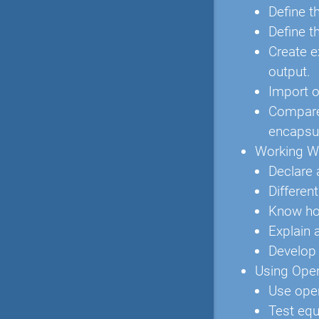
Define t
Define t
Create e
output.
Import o
Compare 
encapsul
Working W
Declare a
Differen
Know how
Explain 
Develop 
Using Oper
Use oper
Test equ