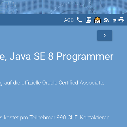
phone
picture_as_pdf
rss_feed
print
AGB
navigate_next
ate, Java SE 8 Programmer
 auf die offizielle Oracle Certified Associate,
rs kostet pro Teilnehmer 990 CHF. Kontaktieren