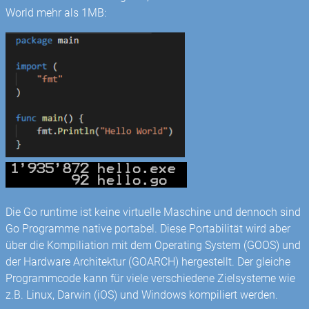
World mehr als 1MB:
Die Go runtime ist keine virtuelle Maschine und dennoch sind
Go Programme native portabel. Diese Portabilität wird aber
über die Kompiliation mit dem Operating System (GOOS) und
der Hardware Architektur (GOARCH) hergestellt. Der gleiche
Programmcode kann für viele verschiedene Zielsysteme wie
z.B. Linux, Darwin (iOS) und Windows kompiliert werden.