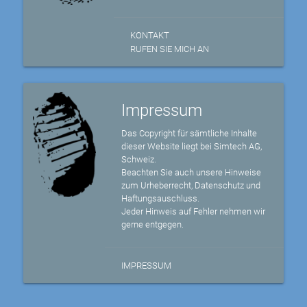
KONTAKT
RUFEN SIE MICH AN
Impressum
Das Copyright für sämtliche Inhalte
dieser Website liegt bei Simtech AG,
Schweiz.
Beachten Sie auch unsere Hinweise
zum Urheberrecht, Datenschutz und
Haftungsauschluss.
Jeder Hinweis auf Fehler nehmen wir
gerne entgegen.
IMPRESSUM