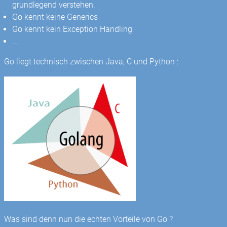
grundlegend verstehen.
Go kennt keine Generics
Go kennt kein Exception Handling
...
Go liegt technisch zwischen Java, C und Python :
Was sind denn nun die echten Vorteile von Go ?