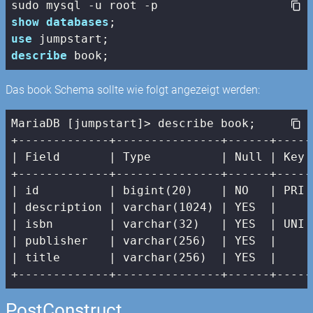
show
databases
use
describe
 book;
Das book Schema sollte wie folgt angezeigt werden:
MariaDB [jumpstart]> describe book;

| Field       |
 Type          
| Null |
 Key 
+-------------+---------------+------+-----
|
 id          
| bigint(20)    |
 NO   
| PRI 
| description |
 varchar(
1024
) 
| YES  |
|
 isbn        
| varchar(32)   |
 YES  
| UNI 
| publisher   |
 varchar(
256
)  
| YES  |
|
 title       
| varchar(256)  |
 YES  
|     
+-------------+---------------+------+-----
PostConstruct