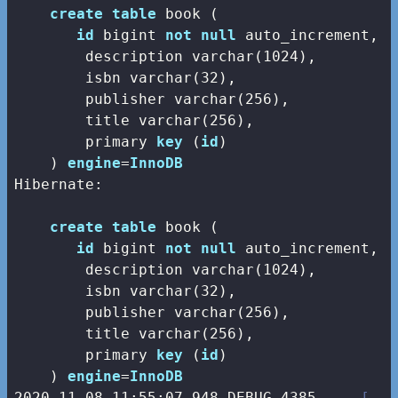
create
table
 book (

id
bigint
not
null
 auto_increment,

        description 
varchar
(
1024
),

        isbn 
varchar
(
32
),

        publisher 
varchar
(
256
),

        title 
varchar
(
256
),

        primary 
key
 (
id
)

    ) 
engine
=
InnoDB
Hibernate: 

create
table
 book (

id
bigint
not
null
 auto_increment,

        description 
varchar
(
1024
),

        isbn 
varchar
(
32
),

        publisher 
varchar
(
256
),

        title 
varchar
(
256
),

        primary 
key
 (
id
)

    ) 
engine
=
InnoDB
2020
-11
-08
11
:
55
:
07.948
 DEBUG 
4385
--- [   