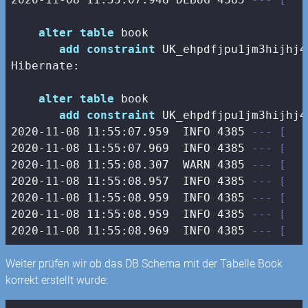
alter
table
 book 

add
constraint
 UK_ehpdfjpu1jm3hijhj4
Hibernate: 

alter
table
 book 

add
constraint
 UK_ehpdfjpu1jm3hijhj4
2020
-11
-08
11
:
55
:
07.959
  INFO 
4385
--- [   
2020
-11
-08
11
:
55
:
07.969
  INFO 
4385
--- [   
2020
-11
-08
11
:
55
:
08.307
  WARN 
4385
--- [   
2020
-11
-08
11
:
55
:
08.957
  INFO 
4385
--- [   
2020
-11
-08
11
:
55
:
08.959
  INFO 
4385
--- [   
2020
-11
-08
11
:
55
:
08.959
  INFO 
4385
--- [   
2020
-11
-08
11
:
55
:
08.969
  INFO 
4385
--- [   
Weiter prüfen wir ob das DB Schema mit der Tabelle Book
korrekt erstellt wurde: