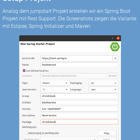
Analog dem jumpstart Projekt erstellen wir ein Spring Boot
Projekt mit Rest Support. Die Screenshots zeigen die Variante
mit Eclipse, Spring Initializer und Maven: