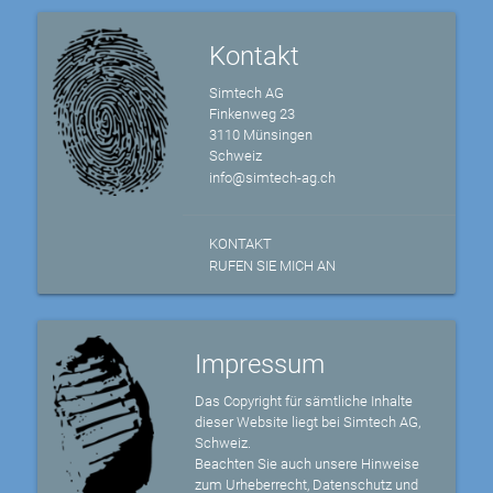
Kontakt
Simtech AG
Finkenweg 23
3110 Münsingen
Schweiz
info@simtech-ag.ch
KONTAKT
RUFEN SIE MICH AN
Impressum
Das Copyright für sämtliche Inhalte
dieser Website liegt bei Simtech AG,
Schweiz.
Beachten Sie auch unsere Hinweise
zum Urheberrecht, Datenschutz und