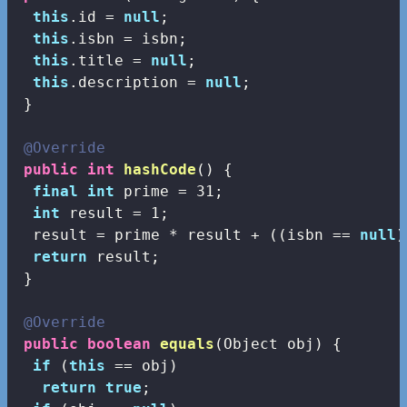
this
.id = 
null
;

this
.isbn = isbn;

this
.title = 
null
;

this
.description = 
null
;

 }

@Override
public
int
hashCode
()
{

final
int
 prime = 
31
;

int
 result = 
1
;

  result = prime * result + ((isbn == 
null
)
return
 result;

 }

@Override
public
boolean
equals
(Object obj)
{

if
 (
this
 == obj)

return
true
;
