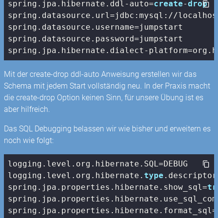
spring.jpa.hibernate.ddl-auto=
create
-
drop
spring.datasource.url=jdbc:mysql://localhos
spring.datasource.username=jumpstart

spring.datasource.password=jumpstart

spring.jpa.hibernate.dialect-platform=org.h
Mit der create-drop ddl-auto Anweisung erstellen wir das
Schema mit jedem Start vollständig neu. In der Praxis macht
die create-drop Option keinen Sinn, für unsere Übung ist es
aber hilfreich.
Das SQL Debugging belassen wir wie bisher und erweitern es
noch wie folgt:
logging.level.org.hibernate.SQL=DEBUG

logging.level.org.hibernate.
type
.descriptor
spring.jpa.properties.hibernate.show_sql=
tr
spring.jpa.properties.hibernate.use_sql_com
spring.jpa.properties.hibernate.format_sql=