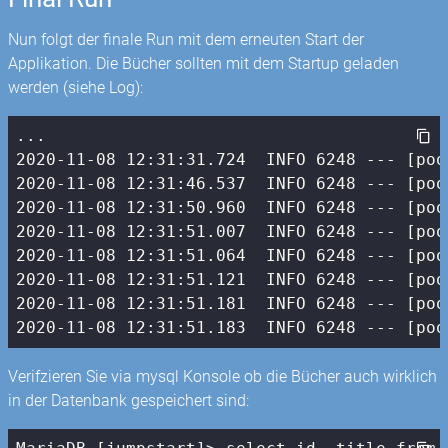
Nun folgt der finale Run mit dem erneuten Start der
Applikation. Die Bücher sollten mit dem Startup geladen
werden (siehe Log):
2020
-11
-08
12
:
31
:
31.724
  INFO 
6248
 --- [poo
2020
-11
-08
12
:
31
:
46.537
  INFO 
6248
 --- [poo
2020
-11
-08
12
:
31
:
50.960
  INFO 
6248
 --- [poo
2020
-11
-08
12
:
31
:
51.007
  INFO 
6248
 --- [poo
2020
-11
-08
12
:
31
:
51.064
  INFO 
6248
 --- [poo
2020
-11
-08
12
:
31
:
51.121
  INFO 
6248
 --- [poo
2020
-11
-08
12
:
31
:
51.181
  INFO 
6248
 --- [poo
2020
-11
-08
12
:
31
:
51.183
  INFO 
6248
 --- [poo
Verifzieren Sie via mysql Konsole ob die Bücher auch wirklich
in der Datenbank gespeichert sind: