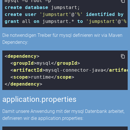
create
database
create
user
'jumpstart'
@
'%'
identified
by
'
grant
 all 
on
 jumpstart.* 
to
'jumpstart'
@
'%'
Die notwendigen Treiber für mysql definieren wir via Maven
Dependency:
<
dependency
>
<
groupId
>
mysql
</
groupId
>
<
artifactId
>
mysql-connector-java
</
artifac
<
scope
>
runtime
</
scope
>
</
dependency
>
application.properties
Damit unsere Anwendung mit der mysql Datenbank arbeitet,
definieren wir die application.properties: