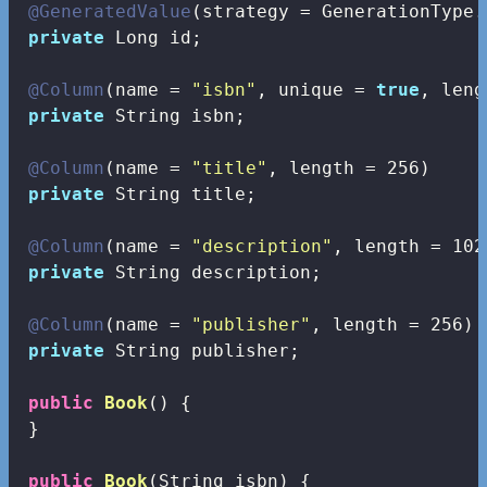
@GeneratedValue
(strategy = GenerationType.
private
 Long id;

@Column
(name = 
"isbn"
, unique = 
true
, leng
private
 String isbn;

@Column
(name = 
"title"
, length = 
256
)

private
 String title;

@Column
(name = 
"description"
, length = 
102
private
 String description;

@Column
(name = 
"publisher"
, length = 
256
)

private
 String publisher;

public
Book
()
{

 }

public
Book
(String isbn)
{
