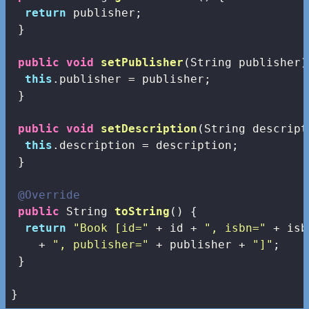
return
 publisher;

 }

public
void
setPublisher
(String publisher)
this
.publisher = publisher;

 }

public
void
setDescription
(String descript
this
.description = description;

 }

@Override
public
 String 
toString
()
{

return
"Book [id="
 + id + 
", isbn="
 + isb
    + 
", publisher="
 + publisher + 
"]"
;

 }

}