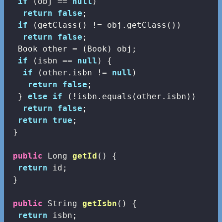
if
 (obj == 
null
)

return
false
;

if
 (getClass() != obj.getClass())

return
false
;

  Book other = (Book) obj;

if
 (isbn == 
null
) {

if
 (other.isbn != 
null
)

return
false
;

  } 
else
if
 (!isbn.equals(other.isbn))

return
false
;

return
true
;

 }

public
 Long 
getId
()
{

return
 id;

 }

public
 String 
getIsbn
()
{

return
 isbn;
