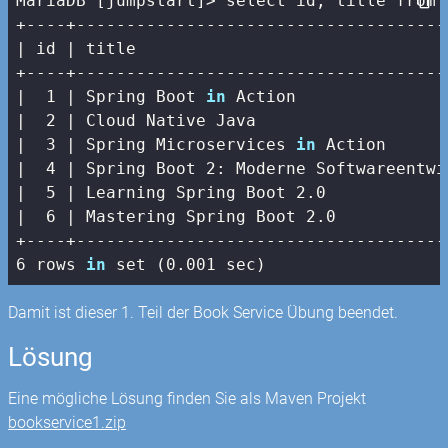
MariaDB [jumpstart]> select id, title from b
| id |
 title                               
+----+-------------------------------------
|
1
| Spring Boot 
in
 Action               
|  2 |
 Cloud Native Java                   
|
3
| Spring Microservices 
in
 Action      
|  4 |
 Spring Boot 
2
: Moderne Softwareentwi
|
5
| Learning Spring Boot 2.0            
|  6 |
 Mastering Spring Boot 
2.0
+----+-------------------------------------
6 rows 
in
 set (0.001 sec)
Damit ist dieser 1. Teil der Book Service Übung beendet.
Lösung
Eine mögliche Lösung finden Sie als Maven Projekt
bookservice1.zip