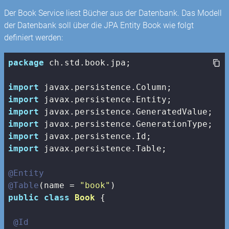
Der Book Service liest Bücher aus der Datenbank. Das Modell
der Datenbank soll über die JPA Entity Book wie folgt
definiert werden:
package
 ch.std.book.jpa;

import
import
import
import
import
import
 javax.persistence.Table;

@Entity
@Table
(name = 
"book"
public
class
Book
{

@Id