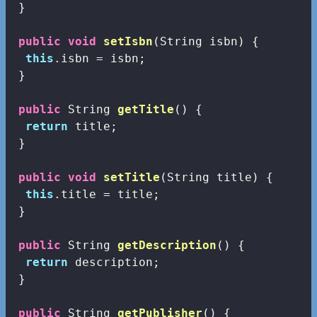
 }

public
void
setIsbn
(String isbn)
{

this
.isbn = isbn;

 }

public
 String 
getTitle
()
{

return
 title;

 }

public
void
setTitle
(String title)
{

this
.title = title;

 }

public
 String 
getDescription
()
{

return
 description;

 }

public
 String 
getPublisher
()
{
