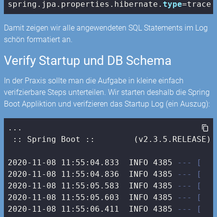
spring.jpa.properties.hibernate.
type
=trace
Damit zeigen wir alle angewendeten SQL Statements im Log
schön formatiert an.
Verify Startup und DB Schema
In der Praxis sollte man die Aufgabe in kleine einfach
verifzierbare Steps unterteilen. Wir starten deshalb die Spring
Boot Appliktion und verifzieren das Startup Log (ein Auszug):
...

 :: Spring Boot ::        (v2.3.5.RELEASE)

2020-11-08 11:55:04.833  INFO 4385 
--- [   
2020-11-08 11:55:04.836  INFO 4385 
--- [   
2020-11-08 11:55:05.583  INFO 4385 
--- [   
2020-11-08 11:55:05.603  INFO 4385 
--- [   
2020-11-08 11:55:06.411  INFO 4385 
--- [   