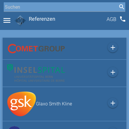
phone
menu
Referenzen
AGB
add
add
add
Glaxo Smith Kline