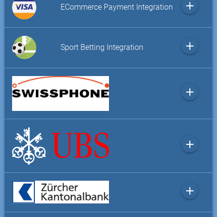
add
ECommerce Payment Integration
add
Sport Betting Integration
add
add
add