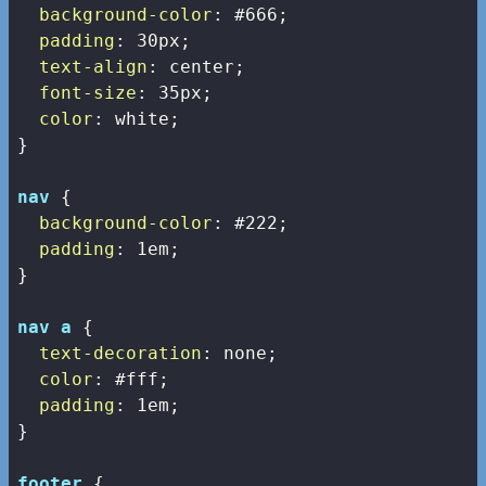
background-color
: 
#666
;

padding
: 
30px
;

text-align
: center;

font-size
: 
35px
;

color
: white;

}

nav
 {

background-color
: 
#222
;

padding
: 
1em
;

}

nav
a
 {

text-decoration
: none;

color
: 
#fff
;

padding
: 
1em
;

}

footer
 {
