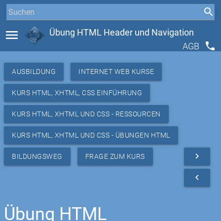
menu
Übung HTML Header und Navigation
phone
AGB
AUSBILDUNG
INTERNET WEB KURSE
KURS HTML, XHTML, CSS EINFÜHRUNG
KURS HTML, XHTML UND CSS - RESSOURCEN
KURS HTML, XHTML UND CSS - ÜBUNGEN HTML
navigate_next
BILDUNGSWEG
FRAGE ZUM KURS
navigate_before
Übung HTML