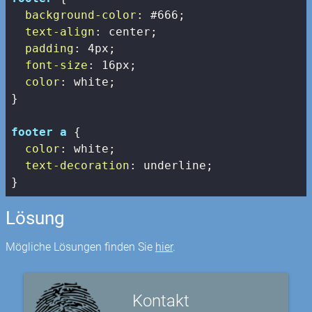
background-color
: 
#666
;

text-align
: center;

padding
: 
4px
;

font-size
: 
16px
;

color
: white;

}

footer
a
 {

color
: white;

text-decoration
: underline;

}
Lösung
Mögliche Lösungen finden Sie
hier
.
Kontakt