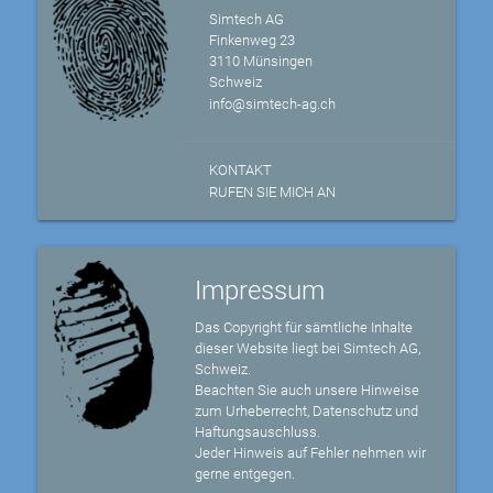
Simtech AG
Finkenweg 23
3110 Münsingen
Schweiz
info@simtech-ag.ch
KONTAKT
RUFEN SIE MICH AN
Impressum
Das Copyright für sämtliche Inhalte
dieser Website liegt bei Simtech AG,
Schweiz.
Beachten Sie auch unsere Hinweise
zum Urheberrecht, Datenschutz und
Haftungsauschluss.
Jeder Hinweis auf Fehler nehmen wir
gerne entgegen.