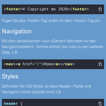
<
footer
>
© Copyright me 2020
</
footer
>
Fügen Sie das <footer>-Tag direkt vor dem </body>-Tag ein.
Navigation
Mit dem semantischen <nav>-Element definieren wir den
Navigationsbereich. Solcher enthält die Links zu den weiteren
Sites. z.B:
<
nav
>
<
a
href
=
"/"
>
Home
<
a
>
</
nav
>
Styles
Definieren Sie CSS Styles, so dass Header-, Footer und
Navigation schön platziert sind, z.B:
header
 {
