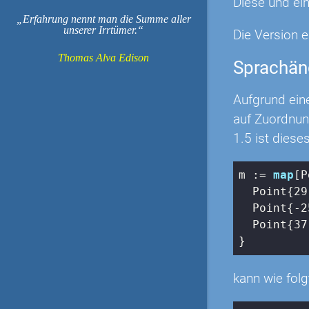
Diese und ei
Erfahrung nennt man die Summe aller
unserer Irrtümer.
Die Version e
Thomas Alva Edison
Sprachän
Aufgrund eine
auf Zuordnung
1.5 ist diese
m := 
map
[P
  Point{
29
  Point{
-2
  Point{
37
}
kann wie folg