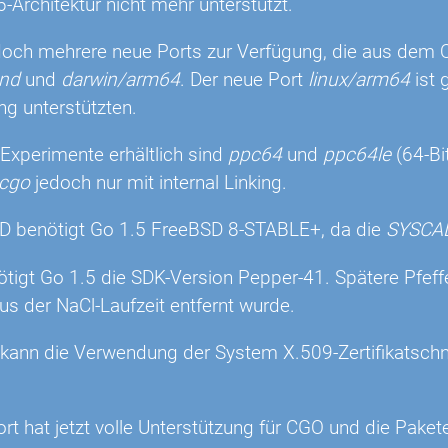
6-Architektur nicht mehr unterstützt.
doch mehrere neue Ports zur Verfügung, die aus dem Q
und
und
darwin/arm64
. Der neue Port
linux/arm64
ist 
ing unterstützten.
 Experimente erhältlich sind
ppc64
und
ppc64le
(64-Bi
cgo
jedoch nur mit internal Linking.
D benötigt Go 1.5 FreeBSD 8-STABLE+, da die
SYSCA
ötigt Go 1.5 die SDK-Version Pepper-41. Spätere Pfeff
s der NaCl-Laufzeit entfernt wurde.
 kann die Verwendung der System X.509-Zertifikatschnit
ort hat jetzt volle Unterstützung für CGO und die Pake