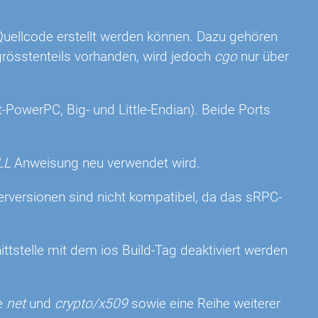
uellcode erstellt werden können. Dazu gehören
grösstenteils vorhanden, wird jedoch
cgo
nur über
t-PowerPC, Big- und Little-Endian). Beide Ports
LL
Anweisung neu verwendet wird.
erversionen sind nicht kompatibel, da das sRPC-
tstelle mit dem ios Build-Tag deaktiviert werden
te
net
und
crypto/x509
sowie eine Reihe weiterer