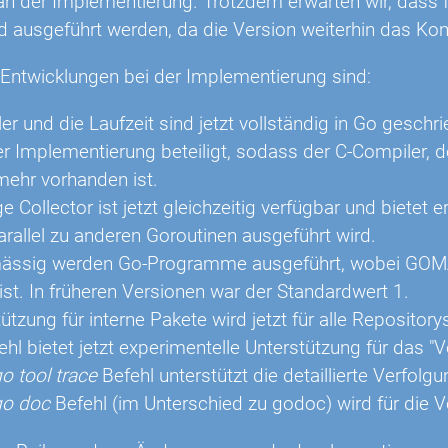
n der Implementierung. Trotzdem erwarten wir, dass f
d ausgeführt werden, da die Version weiterhin das Kom
 Entwicklungen bei der Implementierung sind:
r und die Laufzeit sind jetzt vollständig in Go geschr
 Implementierung beteiligt, sodass der C-Compiler, der
 mehr vorhanden ist.
 Collector ist jetzt gleichzeitig verfügbar und bietet 
arallel zu anderen Goroutinen ausgeführt wird.
ässig werden Go-Programme ausgeführt, wobei GOMA
ist. In früheren Versionen war der Standardwert 1.
ützung für interne Pakete wird jetzt für alle Repositorys
ehl bietet jetzt experimentelle Unterstützung für das "
o tool trace
Befehl unterstützt die detaillierte Verfo
go doc
Befehl (im Unterschied zu godoc) wird für die 