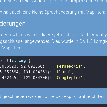
ne Reihe anderer Änderungen an der Implementierung 
nthält auch eine kleine Sprachänderung mit Map literal
derungen
s Versehens wurde die Regel, nach der der Elementtyp 
sschlüssel angewendet. Dies wurde in Go 1.5 korrigier
s Map Literal:
oint]
string
 {

.935523
, 
52.891566
}:   
"Persepolis"
,

5.352594
, 
131.034361
}: 
"Uluru"
,

.422455
, 
-122.084306
}: 
"Googleplex"
,

t geschrieben werden, ohne den explizit aufgeführten 