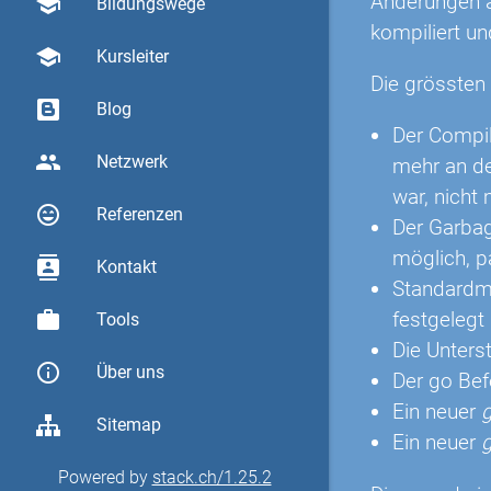
Änderungen a
school
Bildungswege
kompiliert un
school
Kursleiter
Die grössten
Blog
Der Compile
group
Netzwerk
mehr an der
war, nicht
sentiment_very_satisfied
Referenzen
Der Garbage
möglich, p
contacts
Kontakt
Standardm
work
festgelegt 
Tools
Die Unterst
info_outline
Über uns
Der go Bef
Ein neuer
g
Sitemap
Ein neuer
Powered by
stack.ch/1.25.2