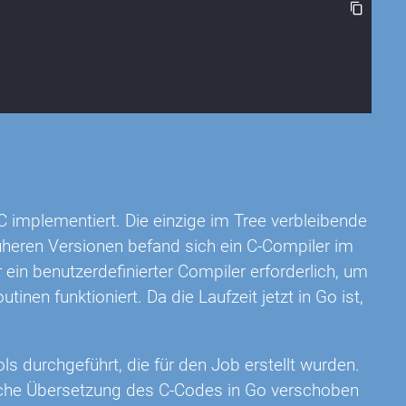
C implementiert. Die einzige im Tree verbleibende
rüheren Versionen befand sich ein C-Compiler im
 ein benutzerdefinierter Compiler erforderlich, um
nen funktioniert. Da die Laufzeit jetzt in Go ist,
ls durchgeführt, die für den Job erstellt wurden.
ische Übersetzung des C-Codes in Go verschoben