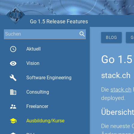
Go 1.5 Release Features
BLOG
G
access_time
Aktuell
Go 1.5
visibility
Vision
stack.ch
build
Software Engineering
Die
stack.ch
business
Consulting
deployed.
supervisor_account
Freelancer
Übersicht
school
Ausbildung/Kurse
Die neueste G