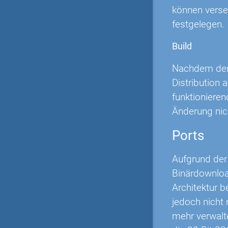
können verse
festgelegen.
Build
Nachdem der 
Distribution
funktionieren
Änderung nich
Ports
Aufgrund der 
Binärdownload
Architektur b
jedoch nicht
mehr verwalt