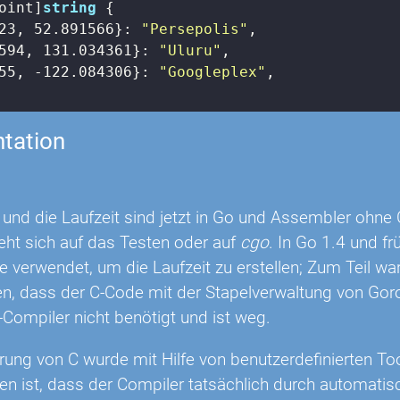
oint]
string
 {

23
, 
52.891566
}: 
"Persepolis"
,

594
, 
131.034361
}: 
"Uluru"
,

55
, 
-122.084306
}: 
"Googleplex"
,

tation
und die Laufzeit sind jetzt in Go und Assembler ohne 
eht sich auf das Testen oder auf
cgo
. In Go 1.4 und f
e verwendet, um die Laufzeit zu erstellen; Zum Teil war
en, dass der C-Code mit der Stapelverwaltung von Gorouti
-Compiler nicht benötigt und ist weg.
rung von C wurde mit Hilfe von benutzerdefinierten Too
en ist, dass der Compiler tatsächlich durch automat