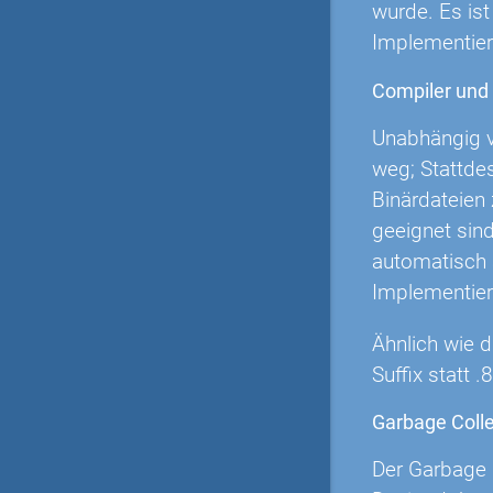
wurde. Es is
Implementier
Compiler und
Unabhängig v
weg; Stattdes
Binärdateien 
geeignet sind
automatisch 
Implementieru
Ähnlich wie 
Suffix statt .
Garbage Colle
Der Garbage C