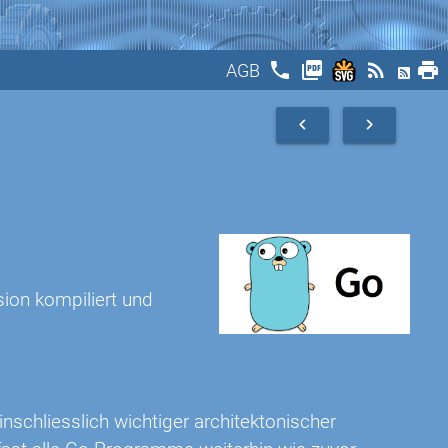
phone
picture_as_pdf
rss_feed
print
AGB
navigate_before
navigate_next
ion kompiliert und
inschliesslich wichtiger architektonischer