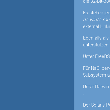
die 32-Bit-38
Es stehen je
darwin/arm
external Link
Ebenfalls als
unterstützen
Unter FreeBS
Für NaCl ben
Subsystem au
Unter Darwin
.
Der Solaris-P