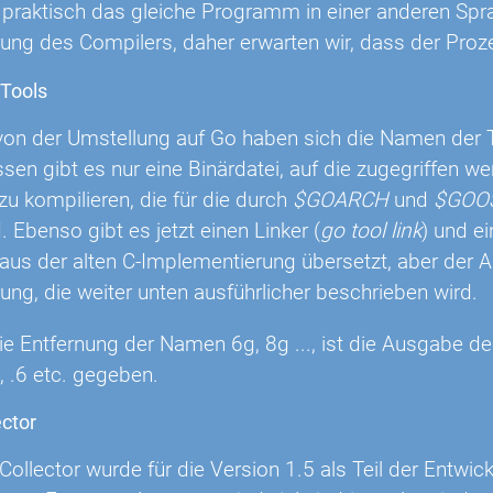
t praktisch das gleiche Programm in einer anderen Spr
ung des Compilers, daher erwarten wir, dass der Proze
 Tools
on der Umstellung auf Go haben sich die Namen der To
sen gibt es nur eine Binärdatei, auf die zugegriffen w
zu kompilieren, die für die durch
$GOARCH
und
$GOO
. Ebenso gibt es jetzt einen Linker (
go tool link
) und e
aus der alten C-Implementierung übersetzt, aber der A
ng, die weiter unten ausführlicher beschrieben wird.
die Entfernung der Namen 6g, 8g ..., ist die Ausgabe 
8, .6 etc. gegeben.
ctor
ollector wurde für die Version 1.5 als Teil der Entwic