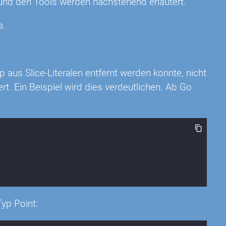
und den Tools werden nachstehend erläutert.
s.
aus Slice-Literalen entfernt werden konnte, nicht
t. Ein Beispiel wird dies verdeutlichen. Ab Go
Typ Point: