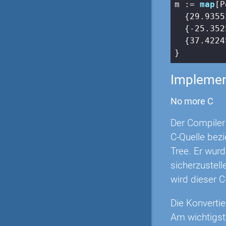
m := 
map
[P
  {
29.9355
  {
-25.352
  {
37.4224
}
Implemen
No more C
Der Compiler 
C-Quelle bezi
Tree. Er wurd
sicherzustell
wird dieser C
Die Konvertie
Am wichtigst