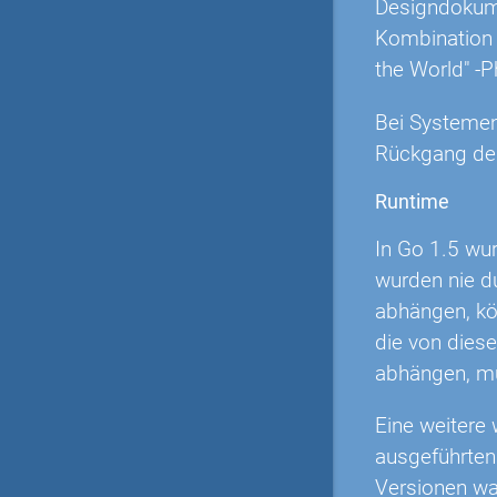
Designdokumen
Kombination 
the World" -P
Bei Systemen,
Rückgang der
Runtime
In Go 1.5 wu
wurden nie d
abhängen, kö
die von dies
abhängen, m
Eine weitere 
ausgeführte
Versionen wa