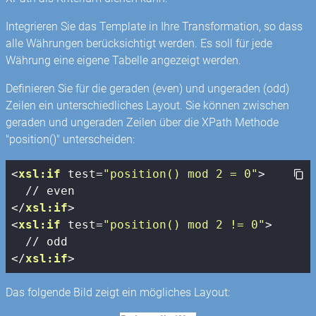
Integrieren Sie das Template in Ihre Transformation, so dass
alle Währungen berücksichtigt werden. Es soll für jede
Währung eine eigene Tabelle angezeigt werden.
Definieren Sie für die geraden (even) und ungeraden (odd)
Zeilen ein unterschiedliches Layout. Sie können zwischen
geraden und ungeraden Zeilen über die XPath Methode
"position()" unterscheiden:
<
xsl:if
test
=
"position() mod 2 = 0"
>
</
xsl:if
>
<
xsl:if
test
=
"position() mod 2 != 0"
>
</
xsl:if
>
Das folgende Bild zeigt ein mögliches Layout: