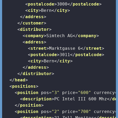
<
postalcode
>
3000
</
postalcode
>
<
city
>
Bern
</
city
>
</
address
>
</
customer
>
<
distributor
>
<
company
>
Simtech AG
</
company
>
<
address
>
<
street
>
Marktgasse 6
</
street
>
<
postalcode
>
3011
</
postalcode
>
<
city
>
Bern
</
city
>
</
address
>
</
distributor
>
</
head
>
<
positions
>
<
position
pos
=
"3"
price
=
"600"
currency
=
<
description
>
PC Intel III 600 Mhz
</
de
</
position
>
<
position
pos
=
"2"
price
=
"700"
currency
=
<
description
>
21-Zoll Monitor
</
descrip