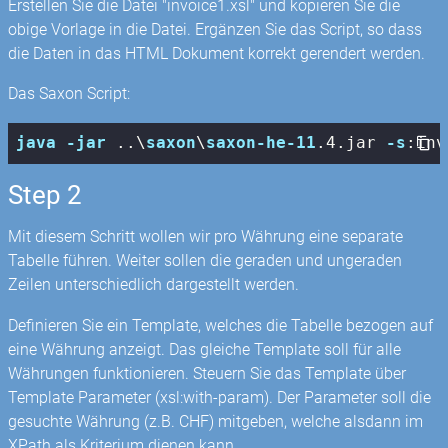
Erstellen Sie die Datei "invoice1.xsl" und kopieren Sie die
obige Vorlage in die Datei. Ergänzen Sie das Script, so dass
die Daten in das HTML Dokument korrekt gerendert werden.
Das Saxon Script:
java
-jar
 ..\
saxon
\
saxon-he-11
.4
.jar
-s
:inv
Step 2
Mit diesem Schritt wollen wir pro Währung eine separate
Tabelle führen. Weiter sollen die geraden und ungeraden
Zeilen unterschiedlich dargestellt werden.
Definieren Sie ein Template, welches die Tabelle bezogen auf
eine Währung anzeigt. Das gleiche Template soll für alle
Währungen funktionieren. Steuern Sie das Template über
Template Parameter (xsl:with-param). Der Parameter soll die
gesuchte Währung (z.B. CHF) mitgeben, welche alsdann im
XPath als Kriterium dienen kann.