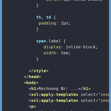
             }

th
, 
td
 {

padding
: 
2px
;

             }

span
.label
 {

display
: inline-block;

width
: 
5em
;

             }

</
style
>
</
head
>
<
body
>
<
h1
>
Rechnung Nr: ...
</
h1
>
<
xsl:apply-templates
select
=
"invo
<
xsl:apply-templates
select
=
"invo
<
p
>