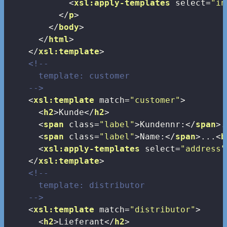
<
xsl:apply-templates
select
=
"in
</
p
>
</
body
>
</
html
>
</
xsl:template
>
<!--

      template: customer

    -->
<
xsl:template
match
=
"customer"
>
<
h2
>
Kunde
</
h2
>
<
span
class
=
"label"
>
Kundennr:
</
span
>
.
<
span
class
=
"label"
>
Name:
</
span
>
...
<
b
<
xsl:apply-templates
select
=
"address"
</
xsl:template
>
<!--

      template: distributor

    -->
<
xsl:template
match
=
"distributor"
>
<
h2
>
Lieferant
</
h2
>