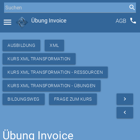
phone
menu
Übung Invoice
AGB
AUSBILDUNG
XML
KURS XML TRANSFORMATION
KURS XML TRANSFORMATION - RESSOURCEN
KURS XML TRANSFORMATION - ÜBUNGEN
navigate_next
BILDUNGSWEG
FRAGE ZUM KURS
navigate_before
Übung Invoice