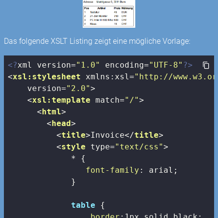
Das folgende XSLT Listing zeigt eine mögliche Vorlage:
<?
xml version=
"1.0"
 encoding=
"UTF-8"
?>
<
xsl:stylesheet
xmlns:xsl
=
"http://www.w3.or
version
=
"2.0"
>
<
xsl:template
match
=
"/"
>
<
html
>
<
head
>
<
title
>
Invoice
</
title
>
<
style
type
=
"text/css"
>
             * {

font-family
: arial;

             }

table
 {

border
:
1px
 solid black;
