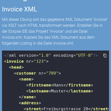
Invoice XML
Mit dieser Übung soll das gegebene XML Dokument "invoice"
via XSLT nach HTML transformiert werden. Erstellen Sie in
der Eclipse IDE das Projekt "invoice" und die Datei
invoice.xml. Kopiere Sie das XML Dokument aus dem
folgenden Listing in die Datei invoice.xml:
<?
xml version=
"1.0"
 encoding=
"UTF-8"
?>
<
invoice
nr
=
"123"
>
<
head
>
<
customer
nr
=
"789"
>
<
name
>
<
firstname
>
Hans
</
firstname
>
<
lastname
>
Muster
</
lastname
>
</
name
>
<
address
>
<
street
>
Freiburgstrasse 20
</
street
>