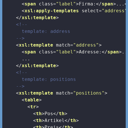
<
span
class
=
"label"
>
Firma:
</
span
>
...
<
<
xsl:apply-templates
select
=
"address"
</
xsl:template
>
<!-- 

      template: address

    -->
<
xsl:template
match
=
"address"
>
<
span
class
=
"label"
>
Adresse:
</
span
>
..
      ...

</
xsl:template
>
<!--

      template: positions

    -->
<
xsl:template
match
=
"positions"
>
<
table
>
<
tr
>
<
th
>
Pos
</
th
>
<
th
>
Artikel
</
th
>
<
th
>
Preis
</
th
>