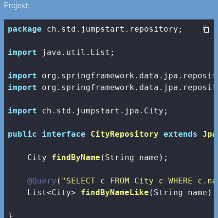
Projekt:
package
 ch.std.jumpstart.repository;

import
 java.util.List;

import
import
 org.springframework.data.jpa.reposit
import
 ch.std.jumpstart.jpa.City;

public
interface
CityRepository
extends
Jpa
City 
findByName
(String name)
;

@Query
(
"SELECT c FROM City c WHERE c.na
List<City> 
findByNameLike
(String name)
;

}