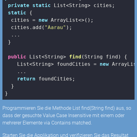
private
static
 List<String> cities;

static
 {

  cities = 
new
 ArrayList<>();

  cities.add(
"Aarau"
);

  ...

 }

public
 List<String> 
find
(String find)
{

    List<String> foundCities = 
new
 ArrayLis
    ...

return
 foundCities;

  }

}
Programmieren Sie die Methode List
find(String find) aus, so
dass der gesuchte Value Case Insensitive mit einem oder
mehrerer Elemente via Contains matched.
Starten Sie die Applikation und verifizieren Sie das Resultat