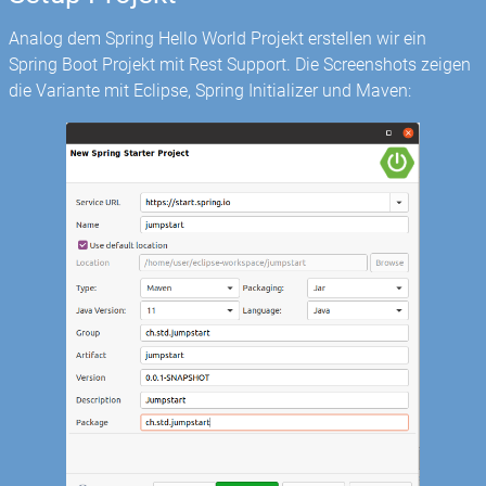
Analog dem Spring Hello World Projekt erstellen wir ein
Spring Boot Projekt mit Rest Support. Die Screenshots zeigen
die Variante mit Eclipse, Spring Initializer und Maven: