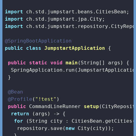
import
import
import
 ch.std.jumpstart.repository.CityRepos
@SpringBootApplication
public
class
JumpstartApplication
{

public
static
void
main
(String[] args)
{

  SpringApplication.run(JumpstartApplicatio
 }

@Bean
@Profile
(
"!test"
)

public
 CommandLineRunner 
setup
(CityReposit
return
 (args) -> {

for
 (String city : CitiesBean.getCities()
    repository.save(
new
 City(city));

   }
