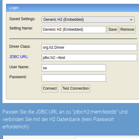
Passen Sie die JDBC URL an zu "jdbc:h2:mem:testdb" und
verbinden Sie mit der H2 Datenbank (kein Passwort
erforderlich):