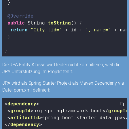
 }

@Override
public
 String 
toString
()
{

return
"City [id="
 + id + 
", name="
 + nam
 } 

}
Die JPA Entity Klasse wird leider nicht kompilieren, weil die
JPA Unterstützung im Projekt fehlt.
JPA wird als Spring Starter Projekt als Maven Dependeny via
Datei pom.xml definiert:
<
dependency
>
<
groupId
>
org.springframework.boot
</
groupId
<
artifactId
>
spring-boot-starter-data-jpa
</
</
dependency
>