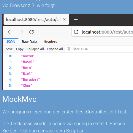
via Browser z.B. wie folgt:
MockMvc
Wir programmieren nun den ersten Rest Controller Unit Test.
Die Testklasse wurde ja schon via spring.io erstellt. Passen
Sie den Test nun gemäss dem Script an: