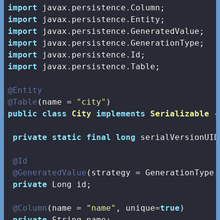
import
import
import
import
import
import
 javax.persistence.Table;

@Entity
@Table
(name = 
"city"
public
class
City
implements
Serializable
{

private
static
final
long
 serialVersionUID
@Id
@GeneratedValue
(strategy = GenerationType.A
private
 Long id;

@Column
(name = 
"name"
, unique=
true
)

private
 String name;
