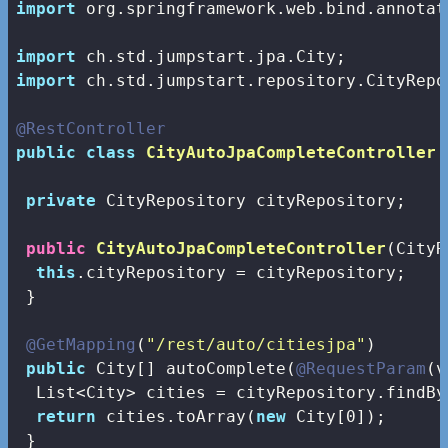
import
 org.springframework.web.bind.annotat
import
import
 ch.std.jumpstart.repository.CityRepos
@RestController
public
class
CityAutoJpaCompleteController
private
 CityRepository cityRepository;

public
CityAutoJpaCompleteController
(CityR
this
.cityRepository = cityRepository;

 }

@GetMapping
(
"/rest/auto/citiesjpa"
)

public
 City[] autoComplete(
@RequestParam
(v
  List<City> cities = cityRepository.findBy
return
 cities.toArray(
new
 City[
0
]);

 }
