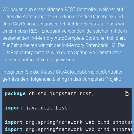
Wir bauen nun einen eigenen REST Controller, welcher auf
Cities die Autocomplete Funktion über die Datenbank und
dem CityRepository anwendet. Achten Sie darauf, dass wir
einen neuen REST Endpoint verwenden, da solcher mit dem
bestehenden In-Memory AutoComplete Controller kollidiert.
Zur Zeit arbeiten wir mit der In-Memory Datenbank H2. Die
CityRepository Instanz wird durch Spring via Constructor
Injection automatisch zugewiesen.
Integrieren Sie die Klasse CityAutoJpaCompleteController
gemäss dem folgenden Listing in das Jumpstart Projekt:
package
 ch.std.jumpstart.rest;

import
 java.util.List;

import
import