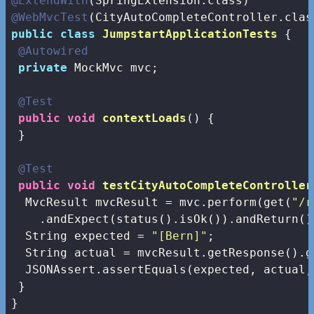
@ExtendWith
@WebMvcTest
public
class
JumpstartApplicationTests
{

@Autowired
private
 MockMvc mvc;

@Test
public
void
contextLoads
()
{

 }

@Test
public
void
testCityAutoCompleteController
  MvcResult mvcResult = mvc.perform(get(
"/r
    .andExpect(status().isOk()).andReturn();
  String expected = 
"[Bern]"
;

  String actual = mvcResult.getResponse().g
  JSONAssert.assertEquals(expected, actual,
 }

}