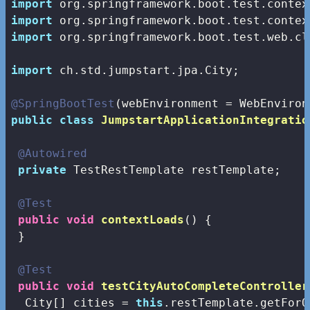
import
import
import
 org.springframework.boot.test.web.cl
import
 ch.std.jumpstart.jpa.City;

@SpringBootTest
public
class
JumpstartApplicationIntegratio
@Autowired
private
 TestRestTemplate restTemplate;

@Test
public
void
contextLoads
()
{

 }

@Test
public
void
testCityAutoCompleteController
  City[] cities = 
this
.restTemplate.getForO