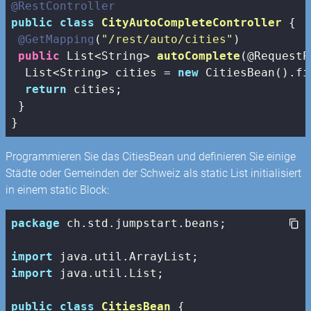
@RestController
public
class
CityAutoCompleteController
{

@GetMapping
(
"/rest/auto/cities"
)

public
 List<String> 
autoComplete
(@RequestP
  List<String> cities = 
new
 CitiesBean().fi
return
 cities;

 }

}
Programmieren Sie das CitiesBean und definieren Sie einige
Städte oder Gemeinden der Schweiz als static List initialisiert
in einem static Block:
package
 ch.std.jumpstart.beans;

import
import
 java.util.List;

public
class
CitiesBean
{
