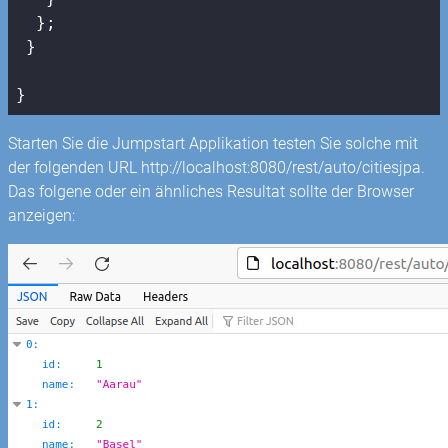
  };

 }

}
Starten Sie die Jumpstart Applikation testen Sie solche mit
der folgenden URL http://localhost:8080/rest/auto/citiesjpa.
Das folgene oder ein ähnliches Resultat sollte der Browser
anzeigen: