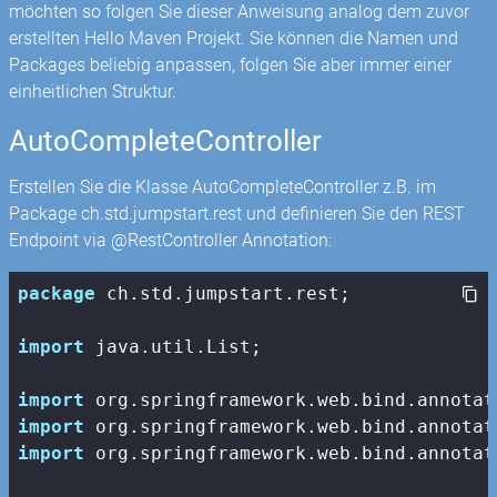
möchten so folgen Sie dieser Anweisung analog dem zuvor
erstellten Hello Maven Projekt. Sie können die Namen und
Packages beliebig anpassen, folgen Sie aber immer einer
einheitlichen Struktur.
AutoCompleteController
Erstellen Sie die Klasse AutoCompleteController z.B. im
Package ch.std.jumpstart.rest und definieren Sie den REST
Endpoint via @RestController Annotation:
package
 ch.std.jumpstart.rest;

import
 java.util.List;

import
import
import
 org.springframework.web.bind.annotat