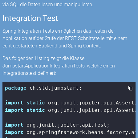
via SQL die Daten lesen und manipulieren.
Integration Test
Spring Integration Tests ermöglichen das Testen der
Applikation auf der Stufe der REST Schnittstelle mit einem
echt gestarteten Backend und Spring Context.
Das folgenden Listing zeigt die Klasse
JumpstartApplicationIntegrationTests, welche einen
Integrationstest definiert:
package
 ch.std.jumpstart;

import
static
import
static
 org.junit.jupiter.api.Asserti
import
import