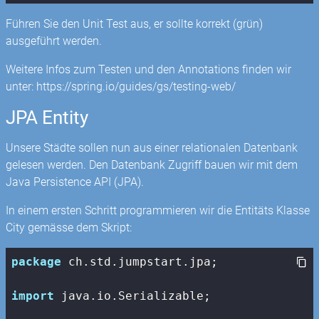
Führen Sie den Unit Test aus, er sollte korrekt (grün)
ausgeführt werden.
Weitere Infos zum Testen und den Annotations finden wir
unter: https://spring.io/guides/gs/testing-web/
JPA Entity
Unsere Städte sollen nun aus einer relationalen Datenbank
gelesen werden. Den Datenbank Zugriff bauen wir mit dem
Java Persistence API (JPA).
In einem ersten Schritt programmieren wir die Entitäts Klasse
City gemässe dem Skript:
package
 ch.std.jumpstart.jpa;

import
 java.io.Serializable;
