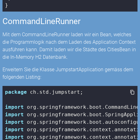
}
CommandLineRunner
Mit dem CommandLineRunner laden wir ein Bean, welches
die Programmlogik nach dem Laden des Application Context
ausführen kann. Damit laden wir die Städte des CitiesBean in
die In-Memory H2 Datenbank.
Erweitern Sie die Klasse JumpstartApplication gemäss dem
folgenden Listing:
package
 ch.std.jumpstart;

import
import
import
import
import
 org.springframework.context.annotati