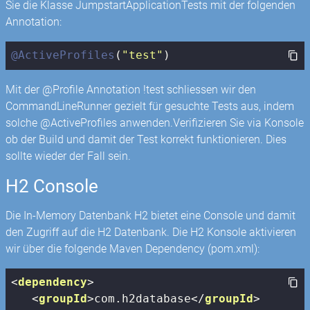
Sie die Klasse JumpstartApplicationTests mit der folgenden
Annotation:
@ActiveProfiles
(
"test"
)
Mit der @Profile Annotation !test schliessen wir den
CommandLineRunner gezielt für gesuchte Tests aus, indem
solche @ActiveProfiles anwenden.Verifizieren Sie via Konsole
ob der Build und damit der Test korrekt funktionieren. Dies
sollte wieder der Fall sein.
H2 Console
Die In-Memory Datenbank H2 bietet eine Console und damit
den Zugriff auf die H2 Datenbank. Die H2 Konsole aktivieren
wir über die folgende Maven Dependency (pom.xml):
<
dependency
>
<
groupId
>
com.h2database
</
groupId
>