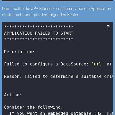
Damit sollte die JPA Klasse kompilieren, aber die Applikation
startet nicht und gibt den folgenden Fehler:
***************************

APPLICATION FAILED TO START

***************************

Description:

Failed to configure a DataSource: 
'url'
 att
Reason: Failed to determine a suitable driv
Action:

Consider the following:

  If you want an embedded database (H2, HSQ