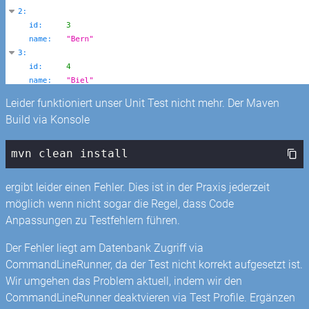
Leider funktioniert unser Unit Test nicht mehr. Der Maven
Build via Konsole
mvn clean install
ergibt leider einen Fehler. Dies ist in der Praxis jederzeit
möglich wenn nicht sogar die Regel, dass Code
Anpassungen zu Testfehlern führen.
Der Fehler liegt am Datenbank Zugriff via
CommandLineRunner, da der Test nicht korrekt aufgesetzt ist.
Wir umgehen das Problem aktuell, indem wir den
CommandLineRunner deaktvieren via Test Profile. Ergänzen