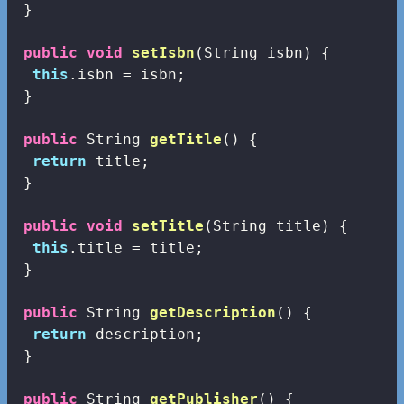
 }

public
void
setIsbn
(String isbn)
{

this
.isbn = isbn;

 }

public
 String 
getTitle
()
{

return
 title;

 }

public
void
setTitle
(String title)
{

this
.title = title;

 }

public
 String 
getDescription
()
{

return
 description;

 }

public
 String 
getPublisher
()
{
