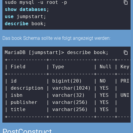
show
databases
use
describe
 book;
Das book Schema sollte wie folgt angezeigt werden:
MariaDB [jumpstart]> describe book;

| Field       |
 Type          
| Null |
 Key 
+-------------+---------------+------+-----
|
 id          
| bigint(20)    |
 NO   
| PRI 
| description |
 varchar(
1024
) 
| YES  |
|
 isbn        
| varchar(32)   |
 YES  
| UNI 
| publisher   |
 varchar(
256
)  
| YES  |
|
 title       
| varchar(256)  |
 YES  
|     
+-------------+---------------+------+-----
PostConstruct