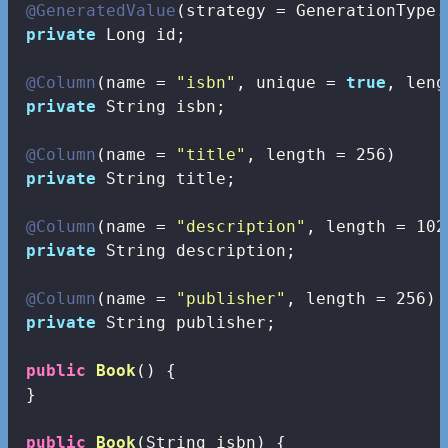
@GeneratedValue
(strategy = GenerationType.
private
 Long id;

@Column
(name = 
"isbn"
, unique = 
true
, leng
private
 String isbn;

@Column
(name = 
"title"
, length = 
256
)

private
 String title;

@Column
(name = 
"description"
, length = 
102
private
 String description;

@Column
(name = 
"publisher"
, length = 
256
)

private
 String publisher;

public
Book
()
{

 }

public
Book
(String isbn)
{
