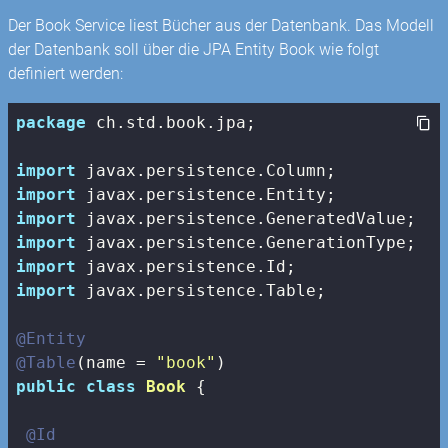
Der Book Service liest Bücher aus der Datenbank. Das Modell
der Datenbank soll über die JPA Entity Book wie folgt
definiert werden:
package
 ch.std.book.jpa;

import
import
import
import
import
import
 javax.persistence.Table;

@Entity
@Table
(name = 
"book"
public
class
Book
{

@Id