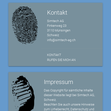
Kontakt
Simtech AG
Finkenweg 23
3110 Münsingen
Schweiz
info@simtech-ag.ch
KONTAKT
RUFEN SIE MICH AN
Impressum
Das Copyright für sämtliche Inhalte
dieser Website liegt bei Simtech AG,
Schweiz.
Beachten Sie auch unsere Hinweise
zum Urheberrecht, Datenschutz und