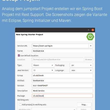
Analog dem jumpstart Projekt erstellen wir ein Spring Boot
Projekt mit Rest Support. Die Screenshots zeigen die Variante
mit Eclipse, Spring Initializer und Maven: