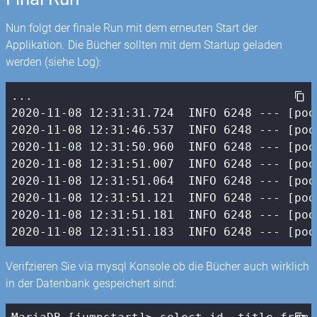
Nun folgt der finale Run mit dem erneuten Start der
Applikation. Die Bücher sollten mit dem Startup geladen
werden (siehe Log):
2020
-11
-08
12
:
31
:
31.724
  INFO 
6248
 --- [poo
2020
-11
-08
12
:
31
:
46.537
  INFO 
6248
 --- [poo
2020
-11
-08
12
:
31
:
50.960
  INFO 
6248
 --- [poo
2020
-11
-08
12
:
31
:
51.007
  INFO 
6248
 --- [poo
2020
-11
-08
12
:
31
:
51.064
  INFO 
6248
 --- [poo
2020
-11
-08
12
:
31
:
51.121
  INFO 
6248
 --- [poo
2020
-11
-08
12
:
31
:
51.181
  INFO 
6248
 --- [poo
2020
-11
-08
12
:
31
:
51.183
  INFO 
6248
 --- [poo
Verifzieren Sie via mysql Konsole ob die Bücher auch wirklich
in der Datenbank gespeichert sind: