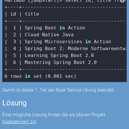
MariaDB [jumpstart]> select id, title from b
| id |
 title                               
+----+-------------------------------------
|
1
| Spring Boot 
in
 Action               
|  2 |
 Cloud Native Java                   
|
3
| Spring Microservices 
in
 Action      
|  4 |
 Spring Boot 
2
: Moderne Softwareentwi
|
5
| Learning Spring Boot 2.0            
|  6 |
 Mastering Spring Boot 
2.0
+----+-------------------------------------
6 rows 
in
 set (0.001 sec)
Damit ist dieser 1. Teil der Book Service Übung beendet.
Lösung
Eine mögliche Lösung finden Sie als Maven Projekt
bookservice1.zip