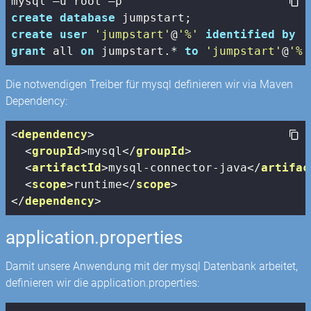
create
database
create
user
'jumpstart'
@
'%'
identified
by
'
grant
 all 
on
 jumpstart.* 
to
'jumpstart'
@
'%'
Die notwendigen Treiber für mysql definieren wir via Maven
Dependency:
<
dependency
>
<
groupId
>
mysql
</
groupId
>
<
artifactId
>
mysql-connector-java
</
artifac
<
scope
>
runtime
</
scope
>
</
dependency
>
application.properties
Damit unsere Anwendung mit der mysql Datenbank arbeitet,
definieren wir die application.properties: