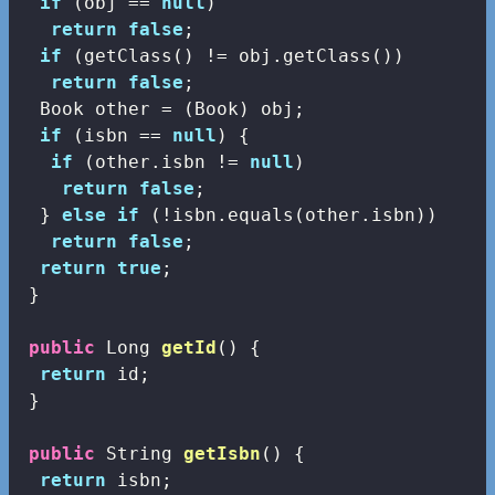
if
 (obj == 
null
)

return
false
;

if
 (getClass() != obj.getClass())

return
false
;

  Book other = (Book) obj;

if
 (isbn == 
null
) {

if
 (other.isbn != 
null
)

return
false
;

  } 
else
if
 (!isbn.equals(other.isbn))

return
false
;

return
true
;

 }

public
 Long 
getId
()
{

return
 id;

 }

public
 String 
getIsbn
()
{

return
 isbn;
