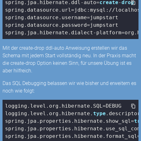
spring.jpa.hibernate.ddl-auto=
create
-
drop
spring.datasource.url=jdbc:mysql://localhos
spring.datasource.username=jumpstart

spring.datasource.password=jumpstart

spring.jpa.hibernate.dialect-platform=org.h
Mit der create-drop ddl-auto Anweisung erstellen wir das
Schema mit jedem Start vollständig neu. In der Praxis macht
die create-drop Option keinen Sinn, für unsere Übung ist es
aber hilfreich.
Das SQL Debugging belassen wir wie bisher und erweitern es
noch wie folgt:
logging.level.org.hibernate.SQL=DEBUG

logging.level.org.hibernate.
type
.descriptor
spring.jpa.properties.hibernate.show_sql=
tr
spring.jpa.properties.hibernate.use_sql_com
spring.jpa.properties.hibernate.format_sql=