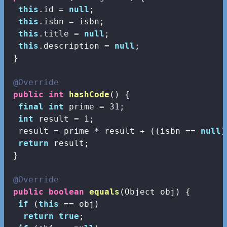
this
.id = 
null
;

this
.isbn = isbn;

this
.title = 
null
;

this
.description = 
null
;

 }

@Override
public
int
hashCode
()
{

final
int
 prime = 
31
;

int
 result = 
1
;

  result = prime * result + ((isbn == 
null
)
return
 result;

 }

@Override
public
boolean
equals
(Object obj)
{

if
 (
this
 == obj)

return
true
;
