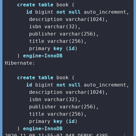
create
table
 book (

id
bigint
not
null
 auto_increment,

        description 
varchar
(
1024
),

        isbn 
varchar
(
32
),

        publisher 
varchar
(
256
),

        title 
varchar
(
256
),

        primary 
key
 (
id
)

    ) 
engine
=
InnoDB
Hibernate: 

create
table
 book (

id
bigint
not
null
 auto_increment,

        description 
varchar
(
1024
),

        isbn 
varchar
(
32
),

        publisher 
varchar
(
256
),

        title 
varchar
(
256
),

        primary 
key
 (
id
)

    ) 
engine
=
InnoDB
2020
-11
-08
11
:
55
:
07.948
 DEBUG 
4385
--- [   