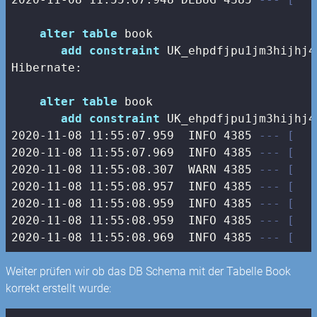
alter
table
 book 

add
constraint
 UK_ehpdfjpu1jm3hijhj4
Hibernate: 

alter
table
 book 

add
constraint
 UK_ehpdfjpu1jm3hijhj4
2020
-11
-08
11
:
55
:
07.959
  INFO 
4385
--- [   
2020
-11
-08
11
:
55
:
07.969
  INFO 
4385
--- [   
2020
-11
-08
11
:
55
:
08.307
  WARN 
4385
--- [   
2020
-11
-08
11
:
55
:
08.957
  INFO 
4385
--- [   
2020
-11
-08
11
:
55
:
08.959
  INFO 
4385
--- [   
2020
-11
-08
11
:
55
:
08.959
  INFO 
4385
--- [   
2020
-11
-08
11
:
55
:
08.969
  INFO 
4385
--- [   
Weiter prüfen wir ob das DB Schema mit der Tabelle Book
korrekt erstellt wurde: