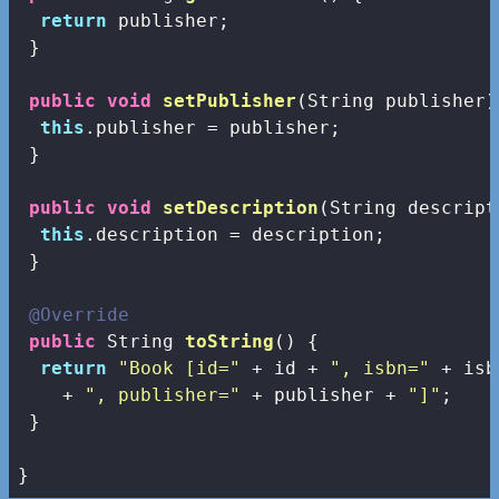
return
 publisher;

 }

public
void
setPublisher
(String publisher)
this
.publisher = publisher;

 }

public
void
setDescription
(String descript
this
.description = description;

 }

@Override
public
 String 
toString
()
{

return
"Book [id="
 + id + 
", isbn="
 + isb
    + 
", publisher="
 + publisher + 
"]"
;

 }

}