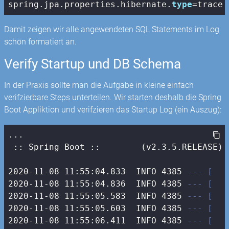
spring.jpa.properties.hibernate.
type
=trace
Damit zeigen wir alle angewendeten SQL Statements im Log
schön formatiert an.
Verify Startup und DB Schema
In der Praxis sollte man die Aufgabe in kleine einfach
verifzierbare Steps unterteilen. Wir starten deshalb die Spring
Boot Appliktion und verifzieren das Startup Log (ein Auszug):
...

 :: Spring Boot ::        (v2.3.5.RELEASE)

2020-11-08 11:55:04.833  INFO 4385 
--- [   
2020-11-08 11:55:04.836  INFO 4385 
--- [   
2020-11-08 11:55:05.583  INFO 4385 
--- [   
2020-11-08 11:55:05.603  INFO 4385 
--- [   
2020-11-08 11:55:06.411  INFO 4385 
--- [   