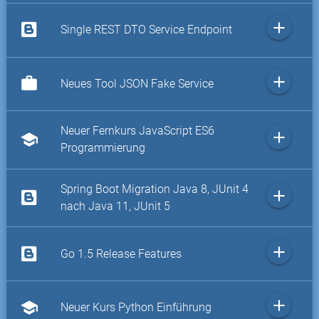
add
Single REST DTO Service Endpoint
add
work
Neues Tool JSON Fake Service
Neuer Fernkurs JavaScript ES6
add
school
Programmierung
Spring Boot Migration Java 8, JUnit 4
add
nach Java 11, JUnit 5
add
Go 1.5 Release Features
add
school
Neuer Kurs Python Einführung