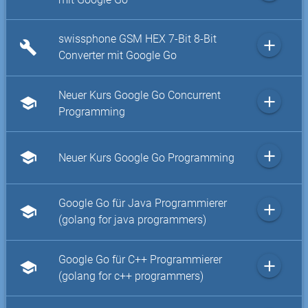
swissphone GSM HEX 7-Bit 8-Bit
add
build
Converter mit Google Go
Neuer Kurs Google Go Concurrent
add
school
Programming
add
school
Neuer Kurs Google Go Programming
Google Go für Java Programmierer
add
school
(golang for java programmers)
Google Go für C++ Programmierer
add
school
(golang for c++ programmers)