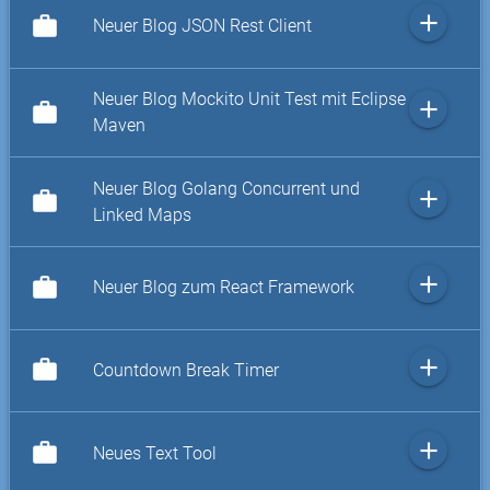
add
work
Neuer Blog JSON Rest Client
Neuer Blog Mockito Unit Test mit Eclipse
add
work
Maven
Neuer Blog Golang Concurrent und
add
work
Linked Maps
add
work
Neuer Blog zum React Framework
add
work
Countdown Break Timer
add
work
Neues Text Tool