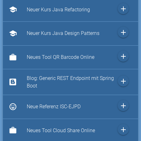
add
school
Neuer Kurs Java Refactoring
add
school
Neuer Kurs Java Design Patterns
add
work
Neues Tool QR Barcode Online
Blog: Generic REST Endpoint mit Spring
add
Boot
add
sentiment_very_satisfied
Neue Referenz ISC-EJPD
add
work
Neues Tool Cloud Share Online