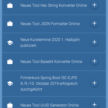
add
work
Neues Tool Hex String Konverter Online
add
work
Neues Tool JSON Formatter Online
Neue Kurstermine 2020 1. Halbjahr
add
school
publiziert.
add
work
Neues Tool Base64 Konverter Online
Firmenkurs Spring Boot ISC-EJPD
add
school
8./9./10. Oktober 2019 erfolgreich
durchgeführt
add
work
Neues Tool UUID Generator Online