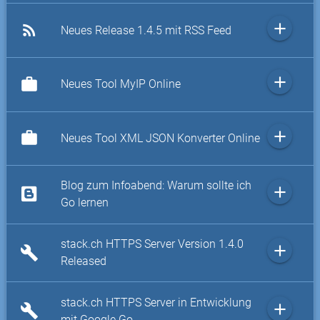
add
rss_feed
Neues Release 1.4.5 mit RSS Feed
add
work
Neues Tool MyIP Online
add
work
Neues Tool XML JSON Konverter Online
Blog zum Infoabend: Warum sollte ich
add
Go lernen
stack.ch HTTPS Server Version 1.4.0
add
build
Released
stack.ch HTTPS Server in Entwicklung
add
build
mit Google Go