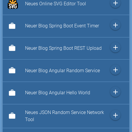
add
Neues Online SVG Editor Tool
add
work
Neuer Blog Spring Boot Event Timer
add
work
Neuer Blog Spring Boot REST Upload
add
work
Neuer Blog Angular Random Service
add
work
Neuer Blog Angular Hello World
Neues JSON Random Service Network
add
work
Tool