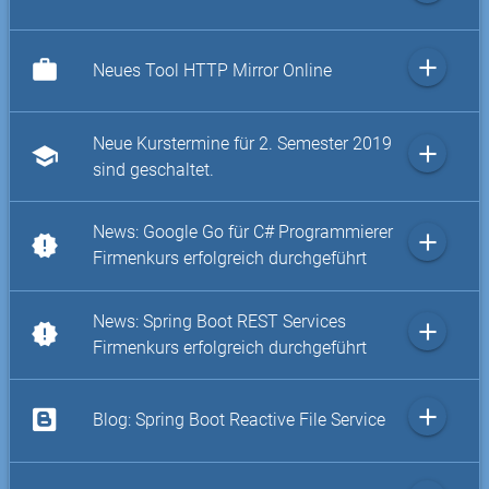
add
work
Neues Tool HTTP Mirror Online
Neue Kurstermine für 2. Semester 2019
add
school
sind geschaltet.
News: Google Go für C# Programmierer
add
new_releases
Firmenkurs erfolgreich durchgeführt
News: Spring Boot REST Services
add
new_releases
Firmenkurs erfolgreich durchgeführt
add
Blog: Spring Boot Reactive File Service