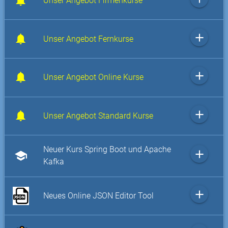
Unser Angebot Firmenkurse
add
Unser Angebot Fernkurse
add
Unser Angebot Online Kurse
add
Unser Angebot Standard Kurse
Neuer Kurs Spring Boot und Apache
add
school
Kafka
add
Neues Online JSON Editor Tool