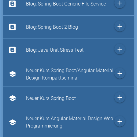
add
Blog: Spring Boot Generic File Service
add
Blog: Spring Boot 2 Blog
add
Blog: Java Unit Stress Test
Neuer Kurs Spring Boot/Angular Material
add
school
Design Kompaktseminar
add
school
Neuer Kurs Spring Boot
Neuer Kurs Angular Material Design Web
add
school
Programmierung