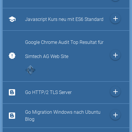
add
school
Javascript Kurs neu mit ES6 Standard
Google Chrome Audit Top Resultat für
add
new_releases
Simtech AG Web Site
add
Go HTTP/2 TLS Server
Go Migration Windows nach Ubuntu
add
Blog