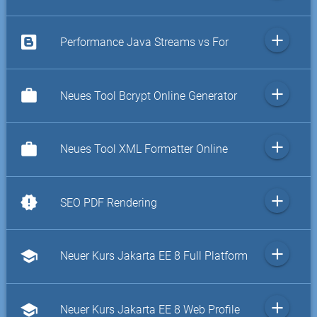
add
Performance Java Streams vs For
add
work
Neues Tool Bcrypt Online Generator
add
work
Neues Tool XML Formatter Online
add
new_releases
SEO PDF Rendering
add
school
Neuer Kurs Jakarta EE 8 Full Platform
add
school
Neuer Kurs Jakarta EE 8 Web Profile