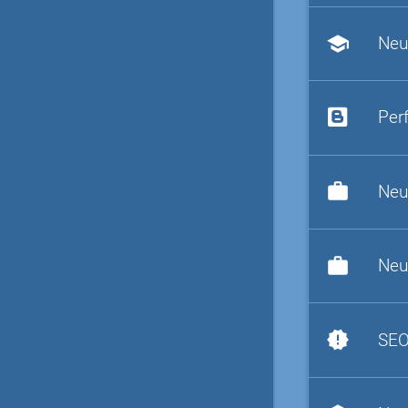
school
Neu
Per
work
Neu
work
Neu
new_releases
SEO