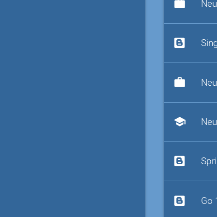
work
Neu
Sin
work
Neu
school
Neu
Spr
Go 