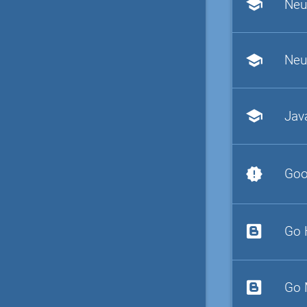
school
Neu
school
Neu
school
Jav
new_releases
Goo
Go 
Go 