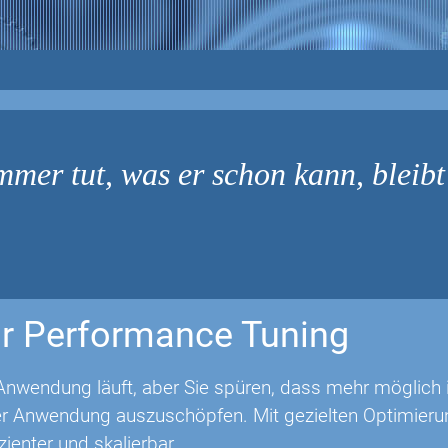
mmer tut, was er schon kann, bleibt
r Performance Tuning
Anwendung läuft, aber Sie spüren, dass mehr möglich is
rer Anwendung auszuschöpfen. Mit gezielten Optimie
izienter und skalierbar.