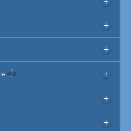
add
add
add
add
ite
add
add