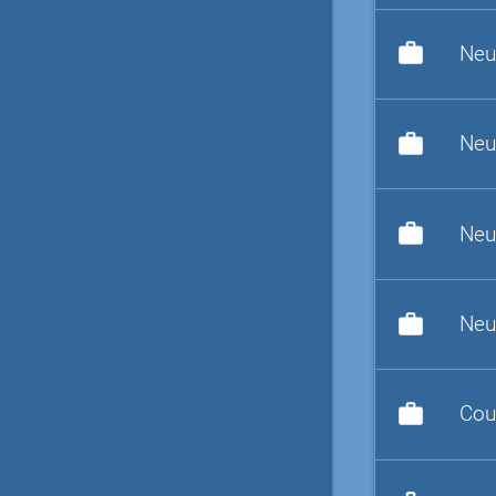
work
Neu
work
Neu
work
Neu
work
Neu
work
Cou