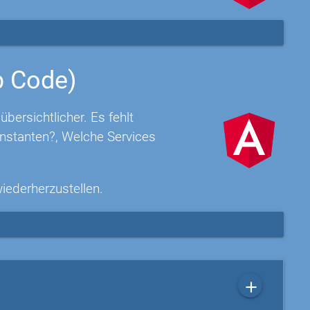
p Code)
ersichtlicher. Es fehlt
nstanten?, Welche Services
wiederherzustellen.
add