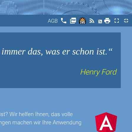
phone
picture_as_pdf
rss_feed
print
fullscreen
fullscreen_exit
AGB
 immer das, was er schon ist.
Henry Ford
t? Wir helfen Ihnen, das volle
rungen machen wir Ihre Anwendung