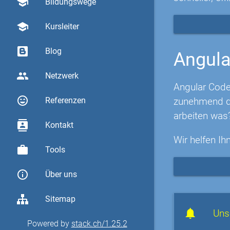
school
Bildungswege
school
Kursleiter
Blog
Angula
group
Netzwerk
Angular Code
sentiment_very_satisfied
zunehmend di
Referenzen
arbeiten was
contacts
Kontakt
Wir helfen Ih
work
Tools
info_outline
Über uns
Sitemap
Uns
Powered by
stack.ch/1.25.2