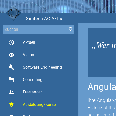
Simtech AG Aktuell
access_time
Aktuell
Wer i
visibility
Vision
build
Software Engineering
business
Consulting
Angula
supervisor_account
Freelancer
Ihre Angular-
school
Ausbildung/Kurse
Potenzial Ih
schneller, eff