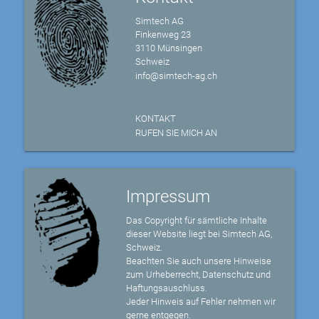
Simtech AG
Finkenweg 23
3110 Münsingen
Schweiz
info@simtech-ag.ch
KONTAKT
RUFEN SIE MICH AN
Impressum
Das Copyright für sämtliche Inhalte
dieser Website liegt bei Simtech AG,
Schweiz.
Beachten Sie auch unsere Hinweise
zum Urheberrecht, Datenschutz und
Haftungsauschluss.
Jeder Hinweis auf Fehler nehmen wir
gerne entgegen.