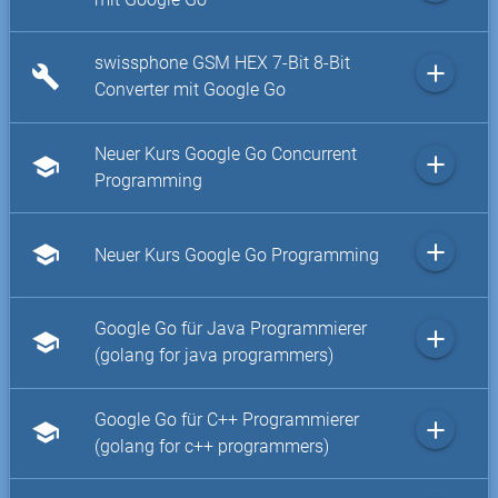
swissphone GSM HEX 7-Bit 8-Bit
add
build
Converter mit Google Go
Neuer Kurs Google Go Concurrent
add
school
Programming
add
school
Neuer Kurs Google Go Programming
Google Go für Java Programmierer
add
school
(golang for java programmers)
Google Go für C++ Programmierer
add
school
(golang for c++ programmers)