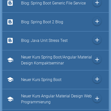
add
Blog: Spring Boot Generic File Service
add
Blog: Spring Boot 2 Blog
add
Blog: Java Unit Stress Test
Neuer Kurs Spring Boot/Angular Material
add
school
Design Kompaktseminar
add
school
Neuer Kurs Spring Boot
Neuer Kurs Angular Material Design Web
add
school
Programmierung