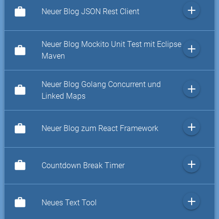
add
work
Neuer Blog JSON Rest Client
Neuer Blog Mockito Unit Test mit Eclipse
add
work
Maven
Neuer Blog Golang Concurrent und
add
work
Linked Maps
add
work
Neuer Blog zum React Framework
add
work
Countdown Break Timer
add
work
Neues Text Tool