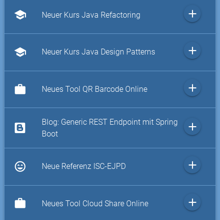
add
school
Neuer Kurs Java Refactoring
add
school
Neuer Kurs Java Design Patterns
add
work
Neues Tool QR Barcode Online
Blog: Generic REST Endpoint mit Spring
add
Boot
add
sentiment_very_satisfied
Neue Referenz ISC-EJPD
add
work
Neues Tool Cloud Share Online