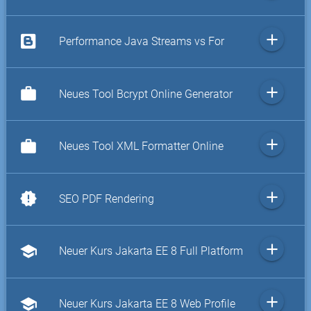
add
Performance Java Streams vs For
add
work
Neues Tool Bcrypt Online Generator
add
work
Neues Tool XML Formatter Online
add
new_releases
SEO PDF Rendering
add
school
Neuer Kurs Jakarta EE 8 Full Platform
add
school
Neuer Kurs Jakarta EE 8 Web Profile