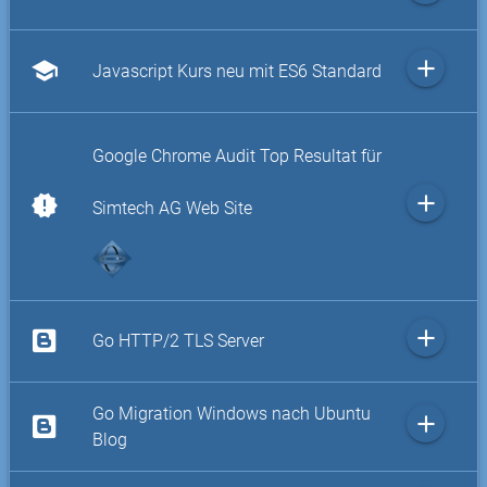
add
school
Javascript Kurs neu mit ES6 Standard
Google Chrome Audit Top Resultat für
add
new_releases
Simtech AG Web Site
add
Go HTTP/2 TLS Server
Go Migration Windows nach Ubuntu
add
Blog