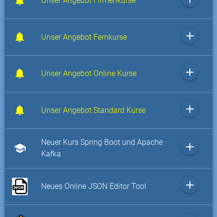
Unser Angebot Firmenkurse
add
Unser Angebot Fernkurse
add
Unser Angebot Online Kurse
add
Unser Angebot Standard Kurse
Neuer Kurs Spring Boot und Apache
add
school
Kafka
add
Neues Online JSON Editor Tool