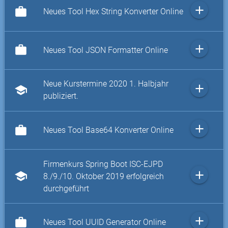
add
work
Neues Tool Hex String Konverter Online
add
work
Neues Tool JSON Formatter Online
Neue Kurstermine 2020 1. Halbjahr
add
school
publiziert.
add
work
Neues Tool Base64 Konverter Online
Firmenkurs Spring Boot ISC-EJPD
add
school
8./9./10. Oktober 2019 erfolgreich
durchgeführt
add
work
Neues Tool UUID Generator Online