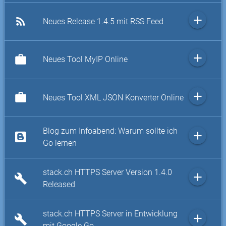
add
rss_feed
Neues Release 1.4.5 mit RSS Feed
add
work
Neues Tool MyIP Online
add
work
Neues Tool XML JSON Konverter Online
Blog zum Infoabend: Warum sollte ich
add
Go lernen
stack.ch HTTPS Server Version 1.4.0
add
build
Released
stack.ch HTTPS Server in Entwicklung
add
build
mit Google Go