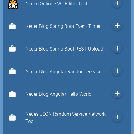
add
Neues Online SVG Editor Tool
add
work
Neuer Blog Spring Boot Event Timer
add
work
Neuer Blog Spring Boot REST Upload
add
work
Neuer Blog Angular Random Service
add
work
Neuer Blog Angular Hello World
Neues JSON Random Service Network
add
work
Tool