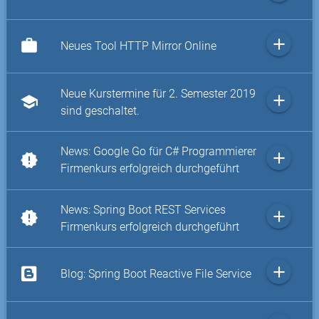
add
work
Neues Tool HTTP Mirror Online
Neue Kurstermine für 2. Semester 2019
add
school
sind geschaltet.
News: Google Go für C# Programmierer
add
new_releases
Firmenkurs erfolgreich durchgeführt
News: Spring Boot REST Services
add
new_releases
Firmenkurs erfolgreich durchgeführt
add
Blog: Spring Boot Reactive File Service