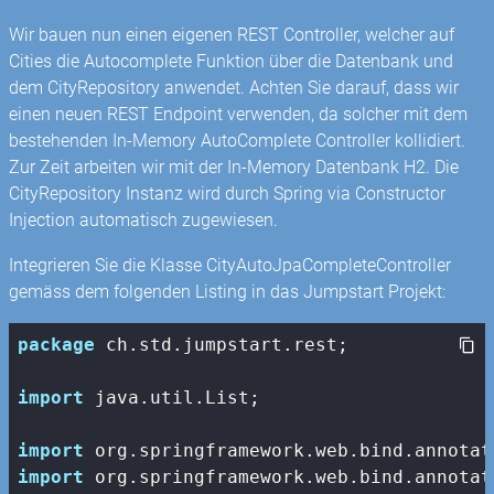
Wir bauen nun einen eigenen REST Controller, welcher auf
Cities die Autocomplete Funktion über die Datenbank und
dem CityRepository anwendet. Achten Sie darauf, dass wir
einen neuen REST Endpoint verwenden, da solcher mit dem
bestehenden In-Memory AutoComplete Controller kollidiert.
Zur Zeit arbeiten wir mit der In-Memory Datenbank H2. Die
CityRepository Instanz wird durch Spring via Constructor
Injection automatisch zugewiesen.
Integrieren Sie die Klasse CityAutoJpaCompleteController
gemäss dem folgenden Listing in das Jumpstart Projekt:
package
 ch.std.jumpstart.rest;

import
 java.util.List;

import
import