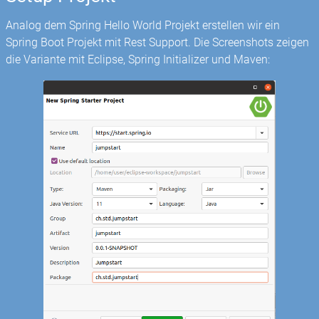
Analog dem Spring Hello World Projekt erstellen wir ein
Spring Boot Projekt mit Rest Support. Die Screenshots zeigen
die Variante mit Eclipse, Spring Initializer und Maven: