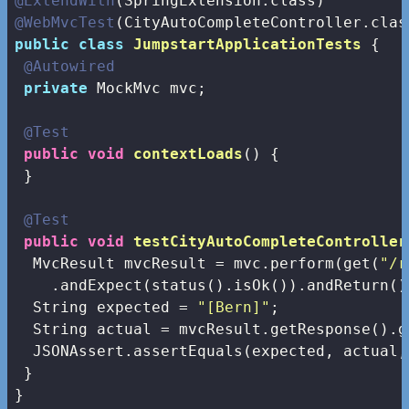
@ExtendWith
@WebMvcTest
public
class
JumpstartApplicationTests
{

@Autowired
private
 MockMvc mvc;

@Test
public
void
contextLoads
()
{

 }

@Test
public
void
testCityAutoCompleteController
  MvcResult mvcResult = mvc.perform(get(
"/r
    .andExpect(status().isOk()).andReturn();
  String expected = 
"[Bern]"
;

  String actual = mvcResult.getResponse().g
  JSONAssert.assertEquals(expected, actual,
 }

}