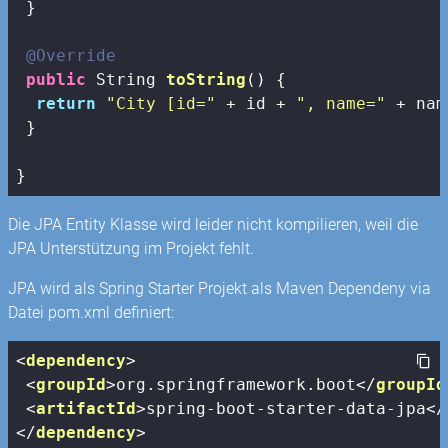
 }

@Override
public
 String 
toString
()
{

return
"City [id="
 + id + 
", name="
 + nam
 } 

}
Die JPA Entity Klasse wird leider nicht kompilieren, weil die
JPA Unterstützung im Projekt fehlt.
JPA wird als Spring Starter Projekt als Maven Dependeny via
Datei pom.xml definiert:
<
dependency
>
<
groupId
>
org.springframework.boot
</
groupId
<
artifactId
>
spring-boot-starter-data-jpa
</
</
dependency
>