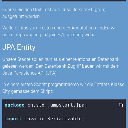
Führen Sie den Unit Test aus, er sollte korrekt (grün)
ausgeführt werden.
Weitere Infos zum Testen und den Annotations finden wir
unter: https://spring.io/guides/gs/testing-web/
JPA Entity
Unsere Städte sollen nun aus einer relationalen Datenbank
gelesen werden. Den Datenbank Zugriff bauen wir mit dem
Java Persistence API (JPA).
In einem ersten Schritt programmieren wir die Entitäts Klasse
City gemässe dem Skript:
package
 ch.std.jumpstart.jpa;

import
 java.io.Serializable;
