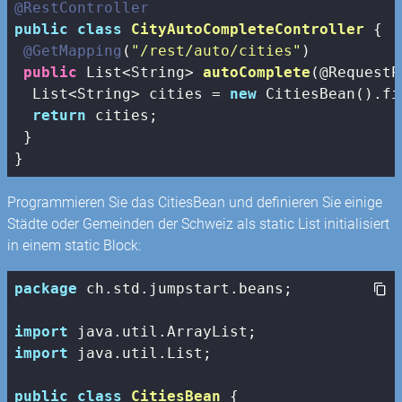
@RestController
public
class
CityAutoCompleteController
{

@GetMapping
(
"/rest/auto/cities"
)

public
 List<String> 
autoComplete
(@RequestP
  List<String> cities = 
new
 CitiesBean().fi
return
 cities;

 }

}
Programmieren Sie das CitiesBean und definieren Sie einige
Städte oder Gemeinden der Schweiz als static List initialisiert
in einem static Block:
package
 ch.std.jumpstart.beans;

import
import
 java.util.List;

public
class
CitiesBean
{
