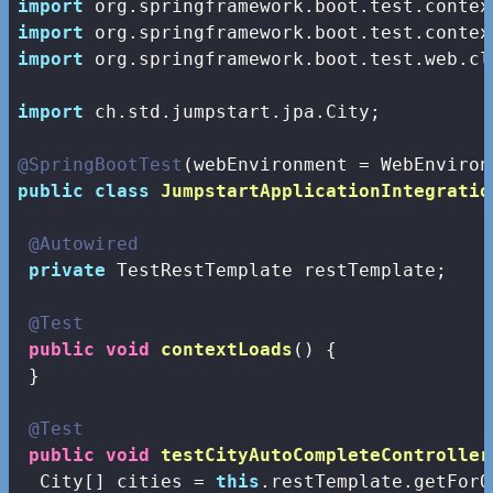
import
import
import
 org.springframework.boot.test.web.cl
import
 ch.std.jumpstart.jpa.City;

@SpringBootTest
public
class
JumpstartApplicationIntegratio
@Autowired
private
 TestRestTemplate restTemplate;

@Test
public
void
contextLoads
()
{

 }

@Test
public
void
testCityAutoCompleteController
  City[] cities = 
this
.restTemplate.getForO