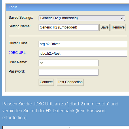
Passen Sie die JDBC URL an zu "jdbc:h2:mem:testdb" und
verbinden Sie mit der H2 Datenbank (kein Passwort
erforderlich):