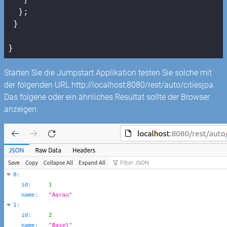
  };

 }

}
Starten Sie die Jumpstart Applikation testen Sie solche mit
der folgenden URL http://localhost:8080/rest/auto/citiesjpa.
Das folgene oder ein ähnliches Resultat sollte der Browser
anzeigen: