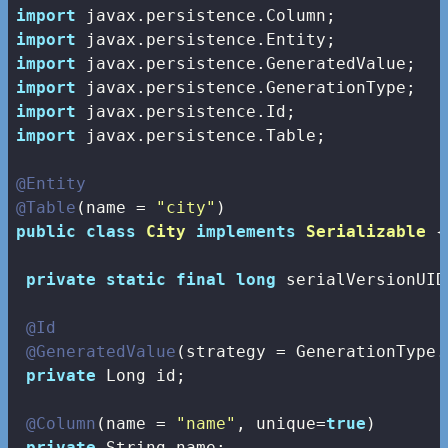
import
import
import
import
import
import
 javax.persistence.Table;

@Entity
@Table
(name = 
"city"
public
class
City
implements
Serializable
{

private
static
final
long
 serialVersionUID
@Id
@GeneratedValue
(strategy = GenerationType.A
private
 Long id;

@Column
(name = 
"name"
, unique=
true
)

private
 String name;
