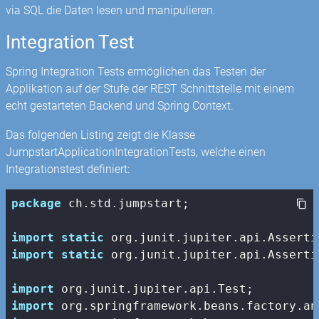
via SQL die Daten lesen und manipulieren.
Integration Test
Spring Integration Tests ermöglichen das Testen der
Applikation auf der Stufe der REST Schnittstelle mit einem
echt gestarteten Backend und Spring Context.
Das folgenden Listing zeigt die Klasse
JumpstartApplicationIntegrationTests, welche einen
Integrationstest definiert:
package
 ch.std.jumpstart;

import
static
import
static
 org.junit.jupiter.api.Asserti
import
import