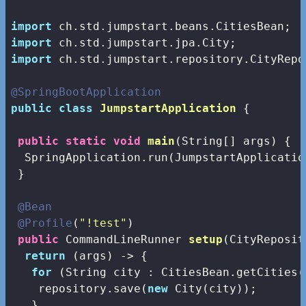
import
import
import
 ch.std.jumpstart.repository.CityRepos
@SpringBootApplication
public
class
JumpstartApplication
{

public
static
void
main
(String[] args)
{

  SpringApplication.run(JumpstartApplicatio
 }

@Bean
@Profile
(
"!test"
)

public
 CommandLineRunner 
setup
(CityReposit
return
 (args) -> {

for
 (String city : CitiesBean.getCities()
    repository.save(
new
 City(city));

   }
