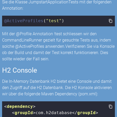
Sie die Klasse JumpstartApplicationTests mit der folgenden
Annotation:
@ActiveProfiles
(
"test"
)
Mit der @Profile Annotation !test schliessen wir den
CommandLineRunner gezielt für gesuchte Tests aus, indem
solche @ActiveProfiles anwenden.Verifizieren Sie via Konsole
ob der Build und damit der Test korrekt funktionieren. Dies
sollte wieder der Fall sein.
H2 Console
Die In-Memory Datenbank H2 bietet eine Console und damit
den Zugriff auf die H2 Datenbank. Die H2 Konsole aktivieren
wir über die folgende Maven Dependency (pom.xml):
<
dependency
>
<
groupId
>
com.h2database
</
groupId
>