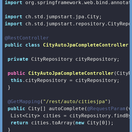
import
 org.springframework.web.bind.annotat
import
import
 ch.std.jumpstart.repository.CityRepos
@RestController
public
class
CityAutoJpaCompleteController
private
 CityRepository cityRepository;

public
CityAutoJpaCompleteController
(CityR
this
.cityRepository = cityRepository;

 }

@GetMapping
(
"/rest/auto/citiesjpa"
)

public
 City[] autoComplete(
@RequestParam
(v
  List<City> cities = cityRepository.findBy
return
 cities.toArray(
new
 City[
0
]);

 }
