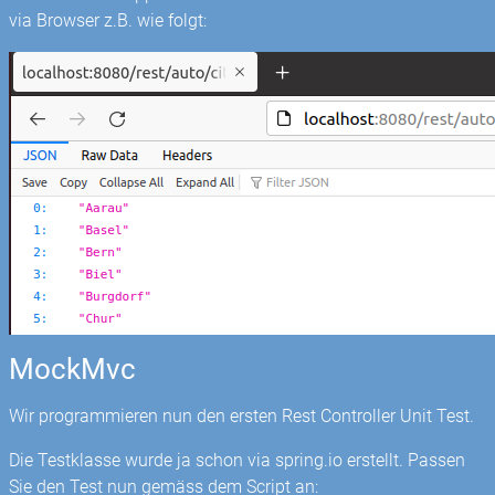
via Browser z.B. wie folgt:
MockMvc
Wir programmieren nun den ersten Rest Controller Unit Test.
Die Testklasse wurde ja schon via spring.io erstellt. Passen
Sie den Test nun gemäss dem Script an: