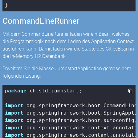
}
CommandLineRunner
Mit dem CommandLineRunner laden wir ein Bean, welches
die Programmlogik nach dem Laden des Application Context
ausführen kann. Damit laden wir die Städte des CitiesBean in
die In-Memory H2 Datenbank.
Erweitern Sie die Klasse JumpstartApplication gemäss dem
folgenden Listing:
package
 ch.std.jumpstart;

import
import
import
import
import
 org.springframework.context.annotati