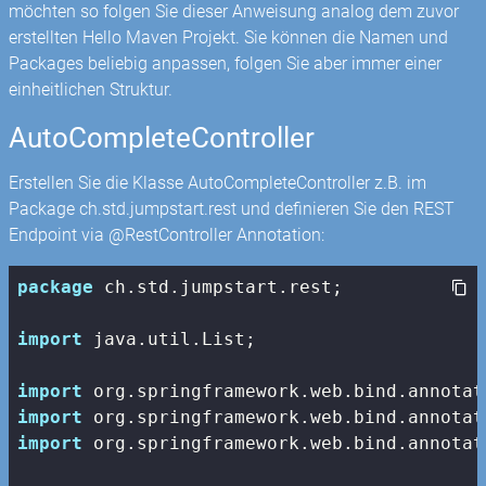
möchten so folgen Sie dieser Anweisung analog dem zuvor
erstellten Hello Maven Projekt. Sie können die Namen und
Packages beliebig anpassen, folgen Sie aber immer einer
einheitlichen Struktur.
AutoCompleteController
Erstellen Sie die Klasse AutoCompleteController z.B. im
Package ch.std.jumpstart.rest und definieren Sie den REST
Endpoint via @RestController Annotation:
package
 ch.std.jumpstart.rest;

import
 java.util.List;

import
import
import
 org.springframework.web.bind.annotat