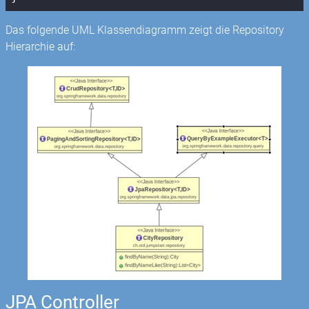
Das folgende UML Klassendiagramm zeigt die Repository
Hierarchie auf:
JPA Controller