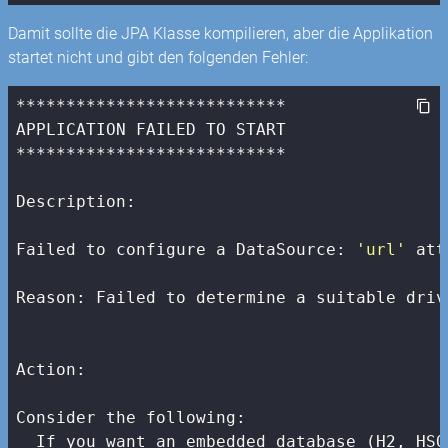
Damit sollte die JPA Klasse kompilieren, aber die Applikation
startet nicht und gibt den folgenden Fehler:
***************************

APPLICATION FAILED TO START

***************************

Description:

Failed to configure a DataSource: 
'url'
 att
Reason: Failed to determine a suitable driv
Action:

Consider the following:

  If you want an embedded database (H2, HSQ