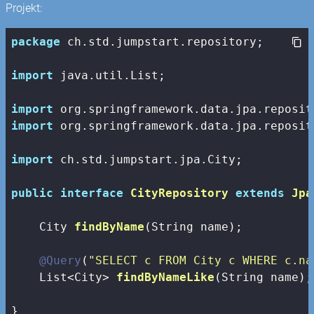
Projekt:
package
 ch.std.jumpstart.repository;

import
 java.util.List;

import
import
 org.springframework.data.jpa.reposit
import
 ch.std.jumpstart.jpa.City;

public
interface
CityRepository
extends
Jpa
City 
findByName
(String name)
;

@Query
(
"SELECT c FROM City c WHERE c.na
List<City> 
findByNameLike
(String name)
;

}