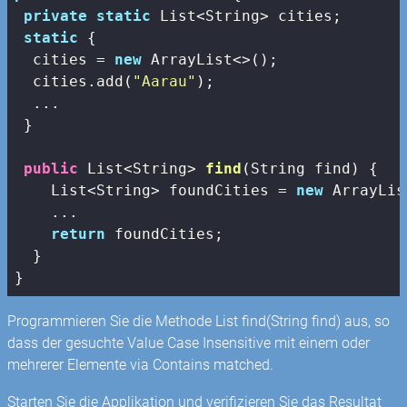
private
static
 List<String> cities;

static
 {

  cities = 
new
 ArrayList<>();

  cities.add(
"Aarau"
);

  ...

 }

public
 List<String> 
find
(String find)
{

    List<String> foundCities = 
new
 ArrayLis
    ...

return
 foundCities;

  }

}
Programmieren Sie die Methode List
find(String find) aus, so
dass der gesuchte Value Case Insensitive mit einem oder
mehrerer Elemente via Contains matched.
Starten Sie die Applikation und verifizieren Sie das Resultat