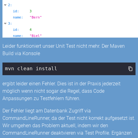
Leider funktioniert unser Unit Test nicht mehr. Der Maven
Build via Konsole
mvn clean install
ergibt leider einen Fehler. Dies ist in der Praxis jederzeit
möglich wenn nicht sogar die Regel, dass Code
Anpassungen zu Testfehlern führen.
Der Fehler liegt am Datenbank Zugriff via
CommandLineRunner, da der Test nicht korrekt aufgesetzt ist.
Wir umgehen das Problem aktuell, indem wir den
CommandLineRunner deaktvieren via Test Profile. Ergänzen