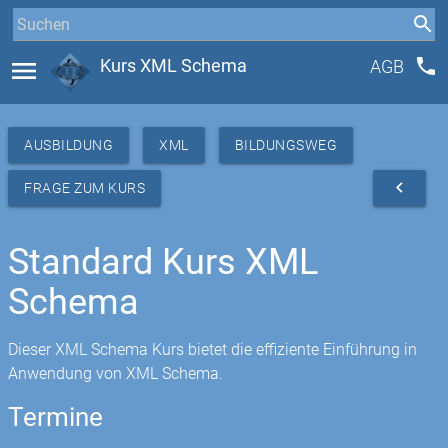
phone
menu
Kurs XML Schema
AGB
AUSBILDUNG
XML
BILDUNGSWEG
navigate_before
FRAGE ZUM KURS
Standard Kurs XML
Schema
Dieser XML Schema Kurs bietet die effiziente Einführung in
Anwendung von XML Schema.
Termine