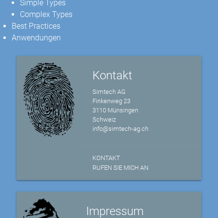
Simple Types
Complex Types
Best Practices
Anwendungen
Kontakt
Simtech AG
Finkenweg 23
3110 Münsingen
Schweiz
info@simtech-ag.ch
KONTAKT
RUFEN SIE MICH AN
Impressum