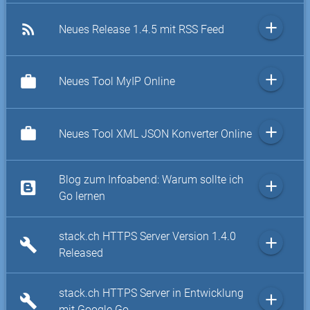
add
rss_feed
Neues Release 1.4.5 mit RSS Feed
add
work
Neues Tool MyIP Online
add
work
Neues Tool XML JSON Konverter Online
Blog zum Infoabend: Warum sollte ich
add
Go lernen
stack.ch HTTPS Server Version 1.4.0
add
build
Released
stack.ch HTTPS Server in Entwicklung
add
build
mit Google Go