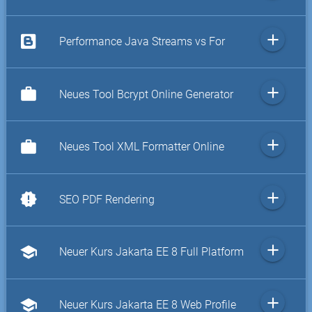
add
Performance Java Streams vs For
add
work
Neues Tool Bcrypt Online Generator
add
work
Neues Tool XML Formatter Online
add
new_releases
SEO PDF Rendering
add
school
Neuer Kurs Jakarta EE 8 Full Platform
add
school
Neuer Kurs Jakarta EE 8 Web Profile