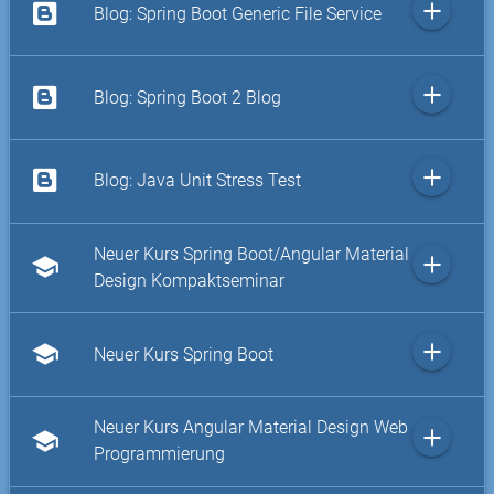
add
Blog: Spring Boot Generic File Service
add
Blog: Spring Boot 2 Blog
add
Blog: Java Unit Stress Test
Neuer Kurs Spring Boot/Angular Material
add
school
Design Kompaktseminar
add
school
Neuer Kurs Spring Boot
Neuer Kurs Angular Material Design Web
add
school
Programmierung