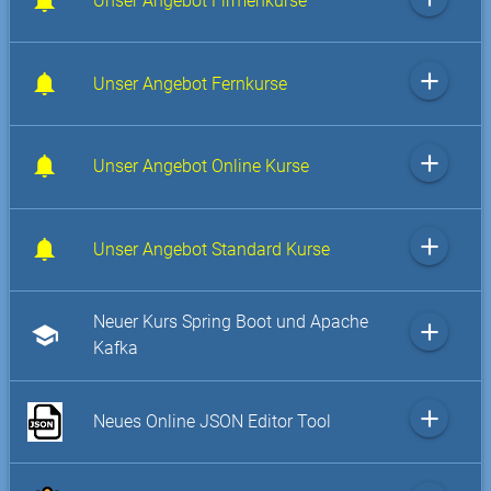
Unser Angebot Firmenkurse
add
Unser Angebot Fernkurse
add
Unser Angebot Online Kurse
add
Unser Angebot Standard Kurse
Neuer Kurs Spring Boot und Apache
add
school
Kafka
add
Neues Online JSON Editor Tool