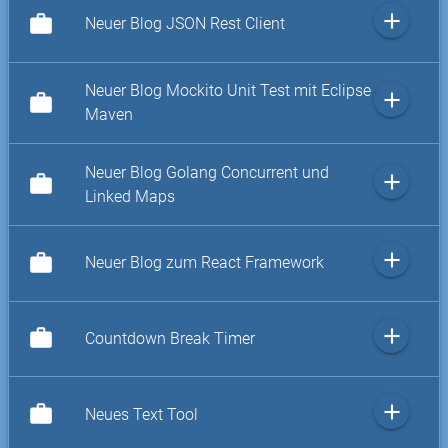
add
work
Neuer Blog JSON Rest Client
Neuer Blog Mockito Unit Test mit Eclipse
add
work
Maven
Neuer Blog Golang Concurrent und
add
work
Linked Maps
add
work
Neuer Blog zum React Framework
add
work
Countdown Break Timer
add
work
Neues Text Tool