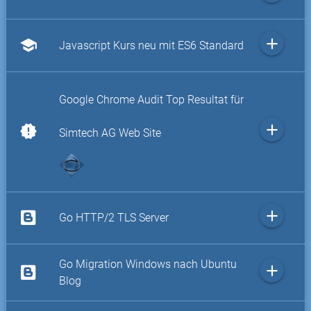
add
school
Javascript Kurs neu mit ES6 Standard
Google Chrome Audit Top Resultat für
add
new_releases
Simtech AG Web Site
add
Go HTTP/2 TLS Server
Go Migration Windows nach Ubuntu
add
Blog