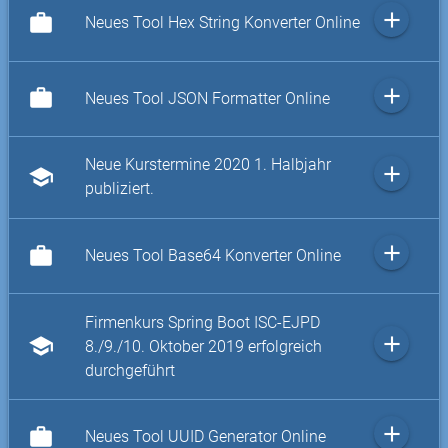
add
work
Neues Tool Hex String Konverter Online
add
work
Neues Tool JSON Formatter Online
Neue Kurstermine 2020 1. Halbjahr
add
school
publiziert.
add
work
Neues Tool Base64 Konverter Online
Firmenkurs Spring Boot ISC-EJPD
add
school
8./9./10. Oktober 2019 erfolgreich
durchgeführt
add
work
Neues Tool UUID Generator Online