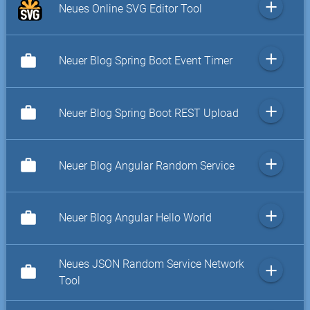
add
Neues Online SVG Editor Tool
add
work
Neuer Blog Spring Boot Event Timer
add
work
Neuer Blog Spring Boot REST Upload
add
work
Neuer Blog Angular Random Service
add
work
Neuer Blog Angular Hello World
Neues JSON Random Service Network
add
work
Tool