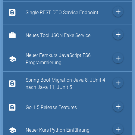
add
Single REST DTO Service Endpoint
add
work
Neues Tool JSON Fake Service
Neuer Fernkurs JavaScript ES6
add
school
Programmierung
Spring Boot Migration Java 8, JUnit 4
add
nach Java 11, JUnit 5
add
Go 1.5 Release Features
add
school
Neuer Kurs Python Einführung