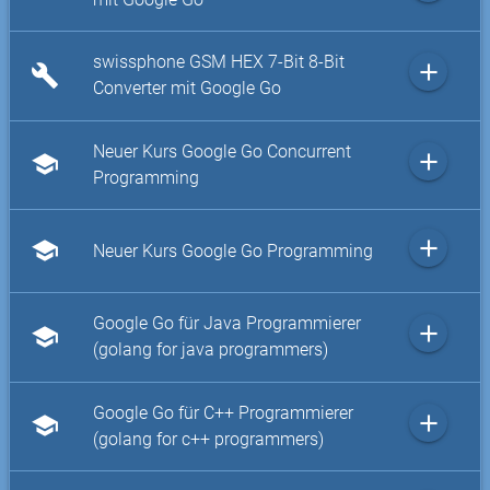
swissphone GSM HEX 7-Bit 8-Bit
add
build
Converter mit Google Go
Neuer Kurs Google Go Concurrent
add
school
Programming
add
school
Neuer Kurs Google Go Programming
Google Go für Java Programmierer
add
school
(golang for java programmers)
Google Go für C++ Programmierer
add
school
(golang for c++ programmers)