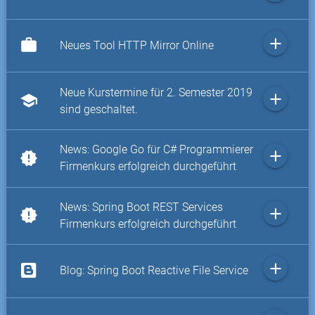
add
work
Neues Tool HTTP Mirror Online
Neue Kurstermine für 2. Semester 2019
add
school
sind geschaltet.
News: Google Go für C# Programmierer
add
new_releases
Firmenkurs erfolgreich durchgeführt
News: Spring Boot REST Services
add
new_releases
Firmenkurs erfolgreich durchgeführt
add
Blog: Spring Boot Reactive File Service