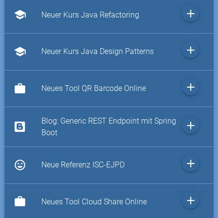
add
school
Neuer Kurs Java Refactoring
add
school
Neuer Kurs Java Design Patterns
add
work
Neues Tool QR Barcode Online
Blog: Generic REST Endpoint mit Spring
add
Boot
add
sentiment_very_satisfied
Neue Referenz ISC-EJPD
add
work
Neues Tool Cloud Share Online