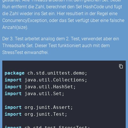
Run entfernt die Zahl, berechnet den Set HashCode und fügt
die Zahl wieder ins Set ein. Hier resultiert in der Regel eine
ConcurrencyException, oder das Set verfügt über eine falsche
Anzahl(size).
Der 3. Test arbeitet analog dem 2. Test, verwendet aber ein
Threadsafe Set. Dieser Test funktioniert auch mit dem
StressTest einwandfrei.
package
import
import
import
 java.util.Set;

import
import
 org.junit.Test;

import
 ch.std.test.StressTest;
