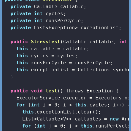
private
 Callable
 callable;

private
int
 cycles;

private
int
 runsPerCycle;

private
 List<Exception> exceptionList;   
public
StressTest
(
Callable
 callable, 
int
 
this
.callable = callable;

this
.cycles = cycles;

this
.runsPerCycle = runsPerCycle;

this
.exceptionList = Collections.synchr
  }

public
void
test
(
) throws Exception 
{

    ExecutorService executor = Executors.ne
for
 (
int
 i = 
0
; i < 
this
.cycles; i++) {

this
.exceptionList.clear();

      List<Callable<V>> callables = 
new
 Arr
for
 (
int
 j = 
0
; j < 
this
.runsPerCycle