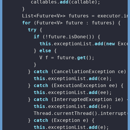
         callables.
add
(callable);

      }

      List<Future<V>> futures = executor.in
for
 (Future<V> future : futures) {

try
 {

if
 (!future.isDone()) {

this
.exceptionList.
add
(
new
 Exce
          } 
else
 {

            V f = future.
get
();

          }

        } 
catch
 (CancellationException ce) {
this
.exceptionList.
add
(ce);

        } 
catch
 (ExecutionException ee) {

this
.exceptionList.
add
(ee);

        } 
catch
 (InterruptedException ie) {

this
.exceptionList.
add
(ie);

          Thread.currentThread().interrupt()
        } 
catch
 (Exception e) {

this
.exceptionList.
add
(e);
