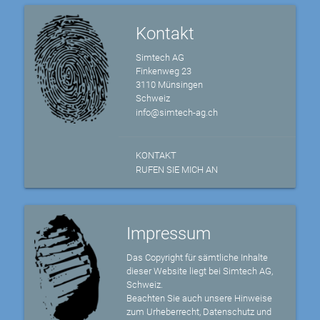
Kontakt
Simtech AG
Finkenweg 23
3110 Münsingen
Schweiz
info@simtech-ag.ch
KONTAKT
RUFEN SIE MICH AN
Impressum
Das Copyright für sämtliche Inhalte
dieser Website liegt bei Simtech AG,
Schweiz.
Beachten Sie auch unsere Hinweise
zum Urheberrecht, Datenschutz und