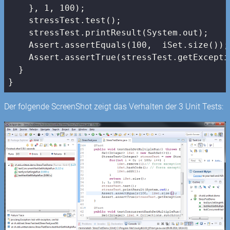
    }, 
1
, 
100
);

    stressTest.test();

    stressTest.printResult(System.out);

    Assert.assertEquals(
100
,  iSet.size());

    Assert.assertTrue(stressTest.getExcepti
  }

}
Der folgende ScreenShot zeigt das Verhalten der 3 Unit Tests: