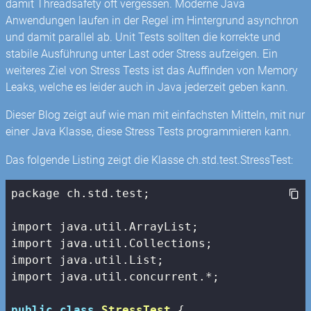
damit Threadsafety oft vergessen. Moderne Java
Anwendungen laufen in der Regel im Hintergrund asynchron
und damit parallel ab. Unit Tests sollten die korrekte und
stabile Ausführung unter Last oder Stress aufzeigen. Ein
weiteres Ziel von Stress Tests ist das Auffinden von Memory
Leaks, welche es leider auch in Java jederzeit geben kann.
Dieser Blog zeigt auf wie man mit einfachsten Mitteln, mit nur
einer Java Klasse, diese Stress Tests programmieren kann.
Das folgende Listing zeigt die Klasse ch.std.test.StressTest:
package ch.std.test;

import java.util.ArrayList;

import java.util.Collections;

import java.util.List;

import java.util.concurrent.*;

public
class
StressTest
 {
