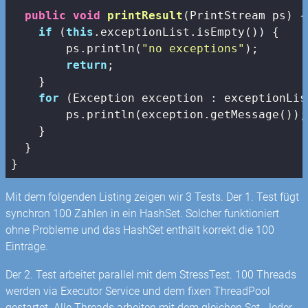
public
void
printResult
(
PrintStream ps
) 
{

if
 (
this
.exceptionList.isEmpty()) {

        ps.println(
"no exceptions"
);

return
;

    }

for
 (Exception exception : exceptionList
        ps.println(exception.getMessage());

    }

  }

}
Mit dem folgenden Listing zeigen wir 3 Tests. Der 1. Test fügt
synchron 100 Zahlen in ein HashSet. Solcher funktioniert
ohne Probleme und das HashSet enthält korrekt die 100
Einträge.
Der 2. Test arbeitet parallel mit dem StressTest. 100 Threads
werden via Executor Service und dem fixen ThreadPool
gestartet. Alle Threads arbeiten mit dem gleichen Set. Jeder