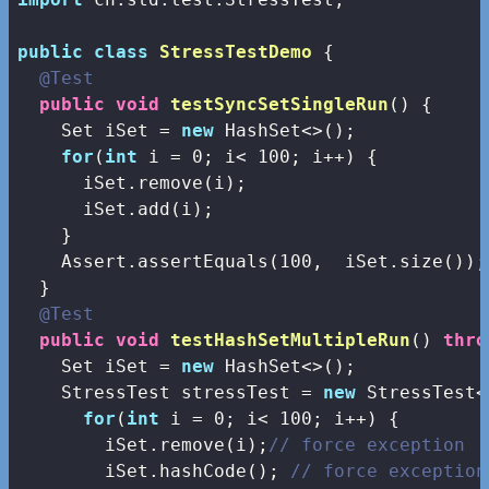
public
class
StressTestDemo
{

@Test
public
void
testSyncSetSingleRun
()
{

    Set
 iSet = 
new
 HashSet<>();

for
(
int
 i = 
0
; i< 
100
; i++) {

      iSet.remove(i);

      iSet.add(i);

    }

    Assert.assertEquals(
100
,  iSet.size());

  }

@Test
public
void
testHashSetMultipleRun
()
thro
    Set
 iSet = 
new
 HashSet<>();

    StressTest
 stressTest = 
new
 StressTest<
for
(
int
 i = 
0
; i< 
100
; i++) {

        iSet.remove(i);
// force exception
        iSet.hashCode(); 
// force exception