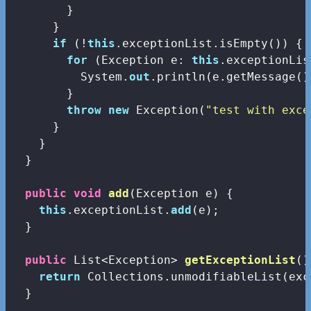
        }

      }

if
 (!
this
.exceptionList.isEmpty()) {

for
 (Exception e: 
this
.exceptionLis
          System.
out
.println(e.getMessage())
        }

throw
new
 Exception(
"test with exce
      }

    }

  }

public
void
add
(
Exception e
) 
{

this
.exceptionList.
add
(e);

  }

public
 List<Exception> 
getExceptionList
(
)
return
 Collections.unmodifiableList(exc
  }
