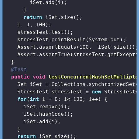
        iSet.add(i);

      }

return
 iSet.size();

    }, 
1
, 
100
);

    stressTest.test();

    stressTest.printResult(System.out);

    Assert.assertEquals(
100
,  iSet.size());

    Assert.assertTrue(stressTest.getExcepti
  }

@Test
public
void
testConcurrentHashSetMultiple
    Set
 iSet = Collections.synchronizedSet(
    StressTest
 stressTest = 
new
 StressTest<
for
(
int
 i = 
0
; i< 
100
; i++) {

      iSet.remove(i);

      iSet.hashCode();

      iSet.add(i);

    }

return
 iSet.size();
