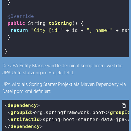
 }

@Override
public
 String 
toString
()
{

return
"City [id="
 + id + 
", name="
 + nam
 } 

}
Die JPA Entity Klasse wird leider nicht kompilieren, weil die
JPA Unterstützung im Projekt fehlt.
JPA wird als Spring Starter Projekt als Maven Dependeny via
Datei pom.xml definiert:
<
dependency
>
<
groupId
>
org.springframework.boot
</
groupId
<
artifactId
>
spring-boot-starter-data-jpa
</
</
dependency
>