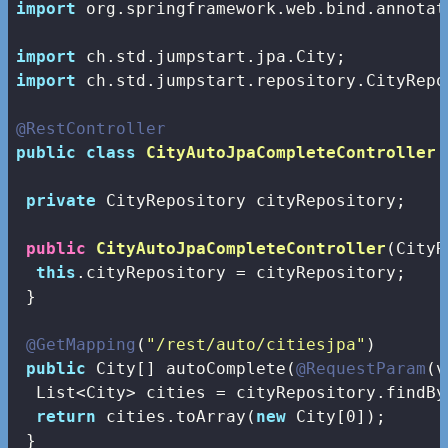
import
 org.springframework.web.bind.annotat
import
import
 ch.std.jumpstart.repository.CityRepos
@RestController
public
class
CityAutoJpaCompleteController
private
 CityRepository cityRepository;

public
CityAutoJpaCompleteController
(CityR
this
.cityRepository = cityRepository;

 }

@GetMapping
(
"/rest/auto/citiesjpa"
)

public
 City[] autoComplete(
@RequestParam
(v
  List<City> cities = cityRepository.findBy
return
 cities.toArray(
new
 City[
0
]);

 }
