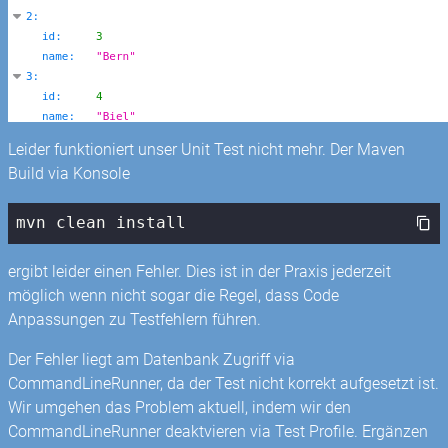
Leider funktioniert unser Unit Test nicht mehr. Der Maven
Build via Konsole
mvn clean install
ergibt leider einen Fehler. Dies ist in der Praxis jederzeit
möglich wenn nicht sogar die Regel, dass Code
Anpassungen zu Testfehlern führen.
Der Fehler liegt am Datenbank Zugriff via
CommandLineRunner, da der Test nicht korrekt aufgesetzt ist.
Wir umgehen das Problem aktuell, indem wir den
CommandLineRunner deaktvieren via Test Profile. Ergänzen