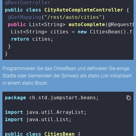
@RestController
public
class
CityAutoCompleteController
{

@GetMapping
(
"/rest/auto/cities"
)

public
 List<String> 
autoComplete
(@RequestP
  List<String> cities = 
new
 CitiesBean().fi
return
 cities;

 }

}
Programmieren Sie das CitiesBean und definieren Sie einige
Städte oder Gemeinden der Schweiz als static List initialisiert
in einem static Block:
package
 ch.std.jumpstart.beans;

import
import
 java.util.List;

public
class
CitiesBean
{
