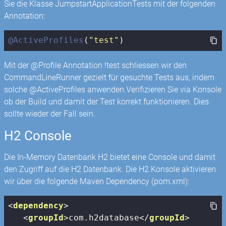
Sie die Klasse JumpstartApplicationTests mit der folgenden
Annotation:
@ActiveProfiles
(
"test"
)
Mit der @Profile Annotation !test schliessen wir den
CommandLineRunner gezielt für gesuchte Tests aus, indem
solche @ActiveProfiles anwenden.Verifizieren Sie via Konsole
ob der Build und damit der Test korrekt funktionieren. Dies
sollte wieder der Fall sein.
H2 Console
Die In-Memory Datenbank H2 bietet eine Console und damit
den Zugriff auf die H2 Datenbank. Die H2 Konsole aktivieren
wir über die folgende Maven Dependency (pom.xml):
<
dependency
>
<
groupId
>
com.h2database
</
groupId
>