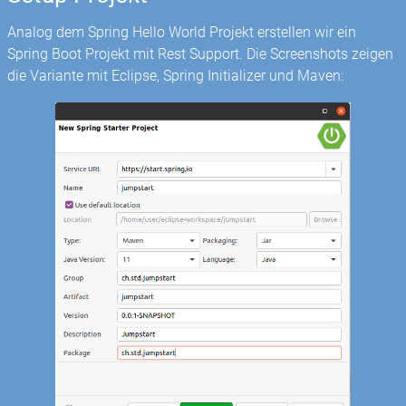
Analog dem Spring Hello World Projekt erstellen wir ein
Spring Boot Projekt mit Rest Support. Die Screenshots zeigen
die Variante mit Eclipse, Spring Initializer und Maven: