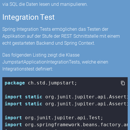
via SQL die Daten lesen und manipulieren.
Integration Test
Spring Integration Tests ermöglichen das Testen der
Applikation auf der Stufe der REST Schnittstelle mit einem
echt gestarteten Backend und Spring Context.
Das folgenden Listing zeigt die Klasse
JumpstartApplicationIntegrationTests, welche einen
Integrationstest definiert:
package
 ch.std.jumpstart;

import
static
import
static
 org.junit.jupiter.api.Asserti
import
import