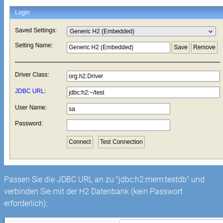
Passen Sie die JDBC URL an zu "jdbc:h2:mem:testdb" und
verbinden Sie mit der H2 Datenbank (kein Passwort
erforderlich):