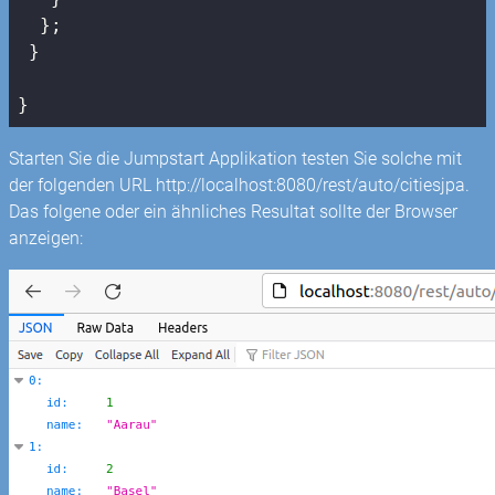
  };

 }

}
Starten Sie die Jumpstart Applikation testen Sie solche mit
der folgenden URL http://localhost:8080/rest/auto/citiesjpa.
Das folgene oder ein ähnliches Resultat sollte der Browser
anzeigen: