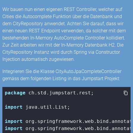
Wir bauen nun einen eigenen REST Controller, welcher auf
Cities die Autocomplete Funktion über die Datenbank und
dem CityRepository anwendet. Achten Sie darauf, dass wir
einen neuen REST Endpoint verwenden, da solcher mit dem
bestehenden In-Memory AutoComplete Controller kollidiert.
Zur Zeit arbeiten wir mit der In-Memory Datenbank H2. Die
CityRepository Instanz wird durch Spring via Constructor
Injection automatisch zugewiesen.
Integrieren Sie die Klasse CityAutoJpaCompleteController
gemäss dem folgenden Listing in das Jumpstart Projekt:
package
 ch.std.jumpstart.rest;

import
 java.util.List;

import
import