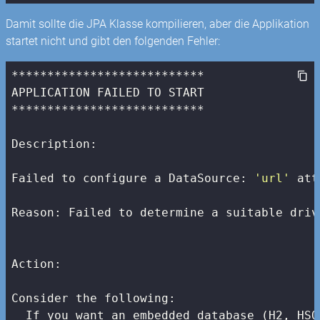
Damit sollte die JPA Klasse kompilieren, aber die Applikation
startet nicht und gibt den folgenden Fehler:
***************************

APPLICATION FAILED TO START

***************************

Description:

Failed to configure a DataSource: 
'url'
 att
Reason: Failed to determine a suitable driv
Action:

Consider the following:

  If you want an embedded database (H2, HSQ