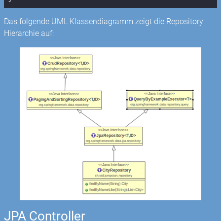
Das folgende UML Klassendiagramm zeigt die Repository
Hierarchie auf:
JPA Controller