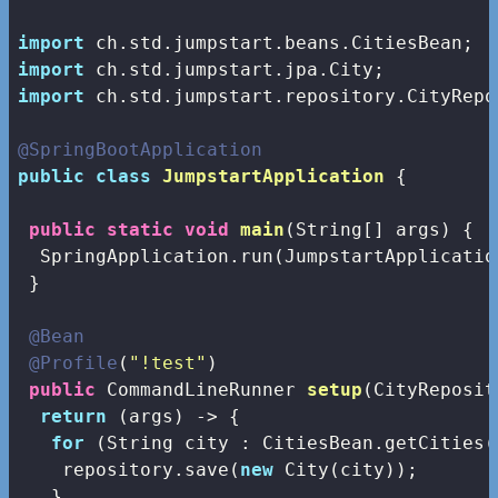
import
import
import
 ch.std.jumpstart.repository.CityRepos
@SpringBootApplication
public
class
JumpstartApplication
{

public
static
void
main
(String[] args)
{

  SpringApplication.run(JumpstartApplicatio
 }

@Bean
@Profile
(
"!test"
)

public
 CommandLineRunner 
setup
(CityReposit
return
 (args) -> {

for
 (String city : CitiesBean.getCities()
    repository.save(
new
 City(city));

   }
