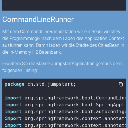
}
CommandLineRunner
Mit dem CommandLineRunner laden wir ein Bean, welches
die Programmlogik nach dem Laden des Application Context
ausführen kann. Damit laden wir die Städte des CitiesBean in
die In-Memory H2 Datenbank.
Erweitern Sie die Klasse JumpstartApplication gemäss dem
folgenden Listing:
package
 ch.std.jumpstart;

import
import
import
import
import
 org.springframework.context.annotati