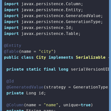
import
import
import
import
import
import
 javax.persistence.Table;

@Entity
@Table
(name = 
"city"
public
class
City
implements
Serializable
{

private
static
final
long
 serialVersionUID
@Id
@GeneratedValue
(strategy = GenerationType.A
private
 Long id;

@Column
(name = 
"name"
, unique=
true
)

private
 String name;
