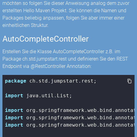
möchten so folgen Sie dieser Anweisung analog dem zuvor
erstellten Hello Maven Projekt. Sie können die Namen und
Packages beliebig anpassen, folgen Sie aber immer einer
einheitlichen Struktur.
AutoCompleteController
Erstellen Sie die Klasse AutoCompleteController z.B. im
Package ch.std.jumpstart.rest und definieren Sie den REST
Endpoint via @RestController Annotation:
package
 ch.std.jumpstart.rest;

import
 java.util.List;

import
import
import
 org.springframework.web.bind.annotat