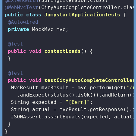
@ExtendWith
@WebMvcTest
public
class
JumpstartApplicationTests
{

@Autowired
private
 MockMvc mvc;

@Test
public
void
contextLoads
()
{

 }

@Test
public
void
testCityAutoCompleteController
  MvcResult mvcResult = mvc.perform(get(
"/r
    .andExpect(status().isOk()).andReturn();
  String expected = 
"[Bern]"
;

  String actual = mvcResult.getResponse().g
  JSONAssert.assertEquals(expected, actual,
 }

}