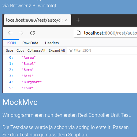
via Browser z.B. wie folgt:
MockMvc
Wir programmieren nun den ersten Rest Controller Unit Test.
Die Testklasse wurde ja schon via spring.io erstellt. Passen
Sie den Test nun gemäss dem Script an: