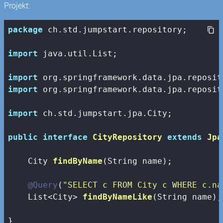
Projekt:
package
 ch.std.jumpstart.repository;

import
 java.util.List;

import
import
 org.springframework.data.jpa.reposit
import
 ch.std.jumpstart.jpa.City;

public
interface
CityRepository
extends
Jpa
City 
findByName
(String name)
;

@Query
(
"SELECT c FROM City c WHERE c.na
List<City> 
findByNameLike
(String name)
;

}