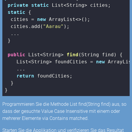
private
static
 List<String> cities;

static
 {

  cities = 
new
 ArrayList<>();

  cities.add(
"Aarau"
);

  ...

 }

public
 List<String> 
find
(String find)
{

    List<String> foundCities = 
new
 ArrayLis
    ...

return
 foundCities;

  }

}
Programmieren Sie die Methode List
find(String find) aus, so
dass der gesuchte Value Case Insensitive mit einem oder
mehrerer Elemente via Contains matched.
Starten Sie die Applikation und verifizieren Sie das Resultat