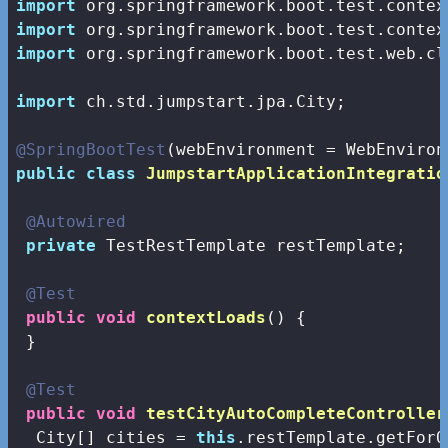
import
import
import
 org.springframework.boot.test.web.cl
import
 ch.std.jumpstart.jpa.City;

@SpringBootTest
public
class
JumpstartApplicationIntegratio
@Autowired
private
 TestRestTemplate restTemplate;

@Test
public
void
contextLoads
()
{

 }

@Test
public
void
testCityAutoCompleteController
  City[] cities = 
this
.restTemplate.getForO