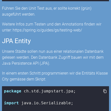
Führen Sie den Unit Test aus, er sollte korrekt (grün)
ausgeführt werden.
Weitere Infos zum Testen und den Annotations finden wir
unter: https://spring.io/guides/gs/testing-web/
JPA Entity
Unsere Städte sollen nun aus einer relationalen Datenbank
gelesen werden. Den Datenbank Zugriff bauen wir mit dem
Java Persistence API (JPA).
In einem ersten Schritt programmieren wir die Entitäts Klasse
City gemässe dem Skript:
package
 ch.std.jumpstart.jpa;

import
 java.io.Serializable;
