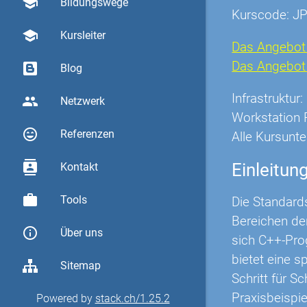
school
Bildungswege
Kurscode: J
school
Kursleiter
Das Angebot 
Das Angebot O
Blog
Infrastruktu
group
Netzwerk
Workstation 
sentiment_very_satisfied
Referenzen
Alle Kursunte
contacts
Einleitun
Kontakt
work
Tools
Die Standard
Bereichen der
info_outline
Über uns
sich C++-Pro
bietet eine s
Sitemap
Schritt für S
Praxisbeispie
Powered by
stack.ch/1.25.2