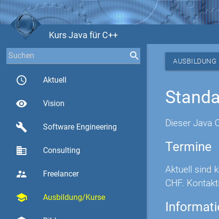
Kurs Java für C++
AUSBILDUNG
access_time
Aktuell
Standa
visibility
Vision
Dieser Java 
build
Software Engineering
Termine
business
Consulting
Aktuell sind
supervisor_account
Freelancer
CHF. Kontakti
school
Ausbildung/Kurse
Informat