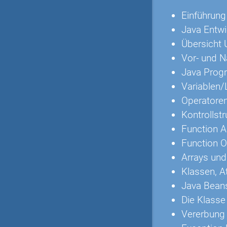
Einführung
Java Entw
Übersicht 
Vor- und N
Java Pro
Variablen/
Operatore
Kontrollstr
Function 
Function O
Arrays und
Klassen, A
Java Beans
Die Klasse
Vererbung 