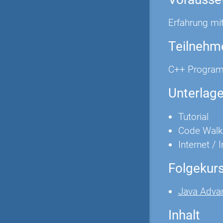
Erfahrung mi
Teilnehm
C++ Program
Unterlag
Tutorial
Code Walk
Internet / 
Folgekur
Java Adva
Inhalt