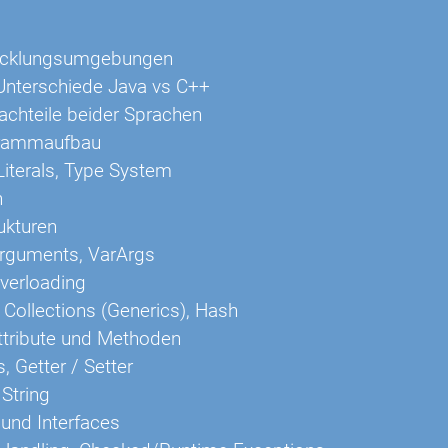
icklungsumgebungen
Unterschiede Java vs C++
achteile beider Sprachen
grammaufbau
Literals, Type System
n
ukturen
Arguments, VarArgs
verloading
 Collections (Generics), Hash
ttribute und Methoden
, Getter / Setter
 String
und Interfaces