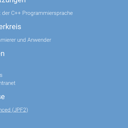
t der C++ Programmiersprache
erkreis
mierer und Anwender
en
s
Intranet
se
nced (JPF2)