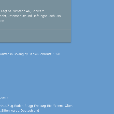
 liegt bei Simtech AG, Schweiz.
echt, Datenschutz und Haftungsauschluss.
gen.
written in Golang by Daniel Schmutz
1098
durch
thur, Zug, Baden-Brugg, Freiburg, Biel/Bienne, Olten-
 Sitten, Aarau, Deutschland