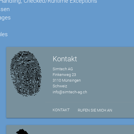
Handling, Checked/Runtime Exceptions
ssen
ages
les
Kontakt
Simtech AG
Finkenweg 23
3110 Münsingen
Schweiz
info@simtech-ag.ch
KONTAKT
RUFEN SIE MICH AN