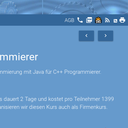
phone
picture_as_pdf
rss_feed
print
AGB
navigate_before
navigate_next
ammierer
ammierung mit Java für C++ Programmierer.
rs dauert 2 Tage und kostet pro Teilnehmer 1399
nisieren wir diesen Kurs auch als Firmenkurs.