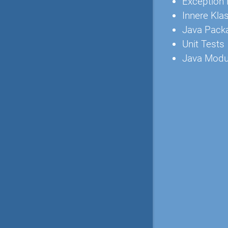
Exception 
Innere Kla
Java Pack
Unit Tests
Java Modu