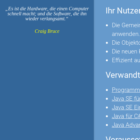
Ihr Nutze
Es ist die Hardware, die einen Computer
schnell macht; und die Software, die ihn
wieder verlangsamt.
Die Gemei
Craig Bruce
anwenden.
Die Objekt
Die neuen 
Effizient a
Verwandt
Programmi
Java SE fü
Java SE Ei
Java für C
Java Adva
Vorausse