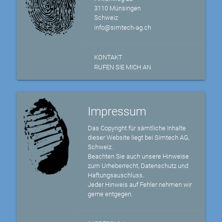
3110 Münsingen
Schweiz
info@simtech-ag.ch
KONTAKT
RUFEN SIE MICH AN
Impressum
Das Copyright für sämtliche Inhalte
dieser Website liegt bei Simtech AG,
Schweiz.
Beachten Sie auch unsere Hinweise
zum Urheberrecht, Datenschutz und
Haftungsauschluss.
Jeder Hinweis auf Fehler nehmen wir
gerne entgegen.