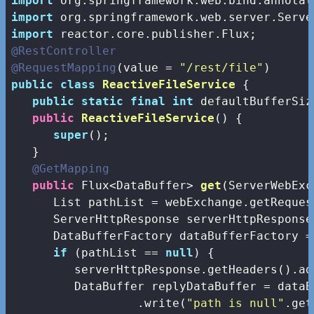
import
import
import
@RestController
@RequestMapping
(value = 
"/rest/file"
public
class
ReactiveFileService
{

public
static
final
int
 defaultBufferSiz
public
ReactiveFileService
()
{

super
();

   }

@GetMapping
public
 Flux<DataBuffer> 
get
(ServerWebExc
      List
 pathList = webExchange.getReques
      ServerHttpResponse serverHttpResponse
      DataBufferFactory dataBufferFactory =
if
 (pathList == 
null
) {

         serverHttpResponse.getHeaders().ad
         DataBuffer replyDataBuffer = dataB
                  .write(
"path is null"
.get