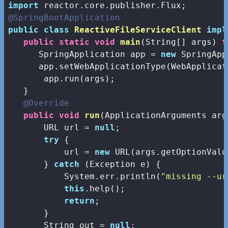
import
@SpringBootApplication
public
class
ReactiveFileServiceClient
impl
public
static
void
main
(String[] args)
t
      SpringApplication app = 
new
 SpringApp
      app.setWebApplicationType(WebApplicat
       app.run(args);

   }

@Override
public
void
run
(ApplicationArguments arg
       URL url = 
null
;

try
 {

           url = 
new
 URL(args.getOptionValu
       } 
catch
 (Exception e) {

           System.err.println(
"missing --ur
this
.help();

return
;

       }

       String out = 
null
;
