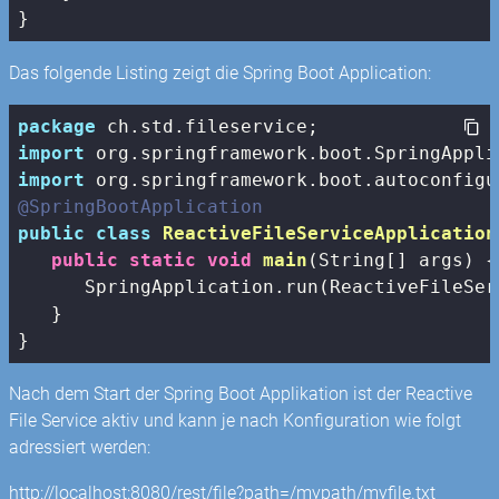
Das folgende Listing zeigt die Spring Boot Application:
package
import
import
@SpringBootApplication
public
class
ReactiveFileServiceApplication
public
static
void
main
(String[] args)
{

      SpringApplication.run(ReactiveFileSer
   }

Nach dem Start der Spring Boot Applikation ist der Reactive
File Service aktiv und kann je nach Konfiguration wie folgt
adressiert werden:
http://localhost:8080/rest/file?path=/mypath/myfile.txt