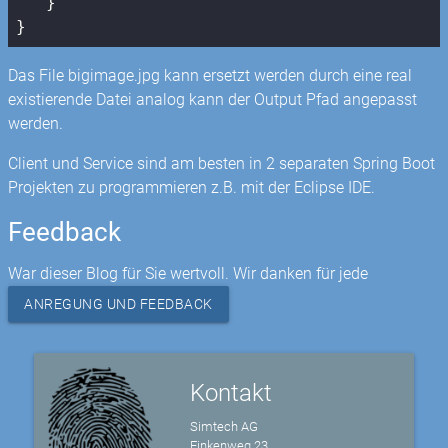
   }

Das File bigimage.jpg kann ersetzt werden durch eine real
existierende Datei analog kann der Output Pfad angepasst
werden.
Client und Service sind am besten in 2 separaten Spring Boot
Projekten zu programmieren z.B. mit der Eclipse IDE.
Feedback
War dieser Blog für Sie wertvoll. Wir danken für jede
ANREGUNG UND FEEDBACK
Kontakt
Simtech AG
Finkenweg 23