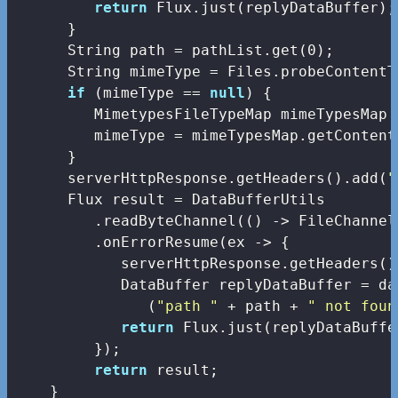
return
 Flux.just(replyDataBuffer);

      }

      String path = pathList.get(
0
);

      String mimeType = Files.probeContentT
if
 (mimeType == 
null
) {

         MimetypesFileTypeMap mimeTypesMap 
         mimeType = mimeTypesMap.getContent
      }

      serverHttpResponse.getHeaders().add(
"
      Flux
 result = DataBufferUtils

         .readByteChannel(() -> FileChannel
         .onErrorResume(ex -> {

            serverHttpResponse.getHeaders()
            DataBuffer replyDataBuffer = da
               (
"path "
 + path + 
" not foun
return
 Flux.just(replyDataBuffer
         });

return
 result;

    }
