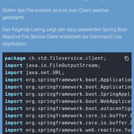
Sofern das File existiert wird es zum Client reactive
gestreamt.
Das folgende Listing zeigt den dazu passenden Spring Boot
Reactive File Service Client entwickelt als Command Line
Applikation:
package
import
import
import
import
import
import
import
import
import
import