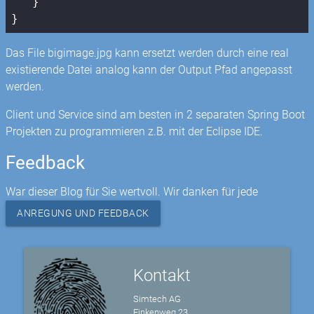
   }

Das File bigimage.jpg kann ersetzt werden durch eine real
existierende Datei analog kann der Output Pfad angepasst
werden.
Client und Service sind am besten in 2 separaten Spring Boot
Projekten zu programmieren z.B. mit der Eclipse IDE.
Feedback
War dieser Blog für Sie wertvoll. Wir danken für jede
ANREGUNG UND FEEDBACK
Kontakt
Simtech AG
Finkenweg 23