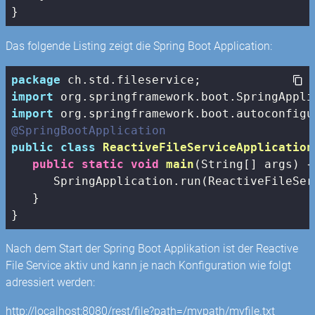
Das folgende Listing zeigt die Spring Boot Application:
package
import
import
@SpringBootApplication
public
class
ReactiveFileServiceApplication
public
static
void
main
(String[] args)
{

      SpringApplication.run(ReactiveFileSer
   }

Nach dem Start der Spring Boot Applikation ist der Reactive
File Service aktiv und kann je nach Konfiguration wie folgt
adressiert werden:
http://localhost:8080/rest/file?path=/mypath/myfile.txt