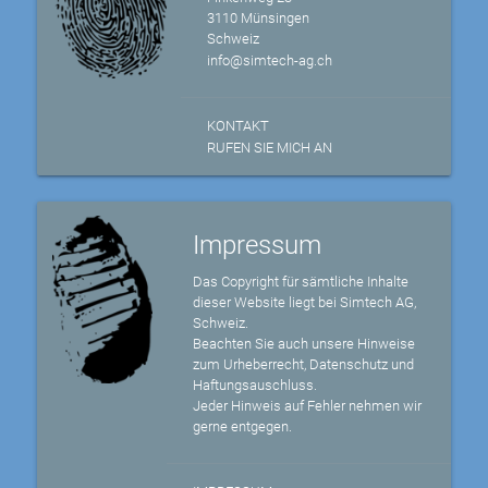
3110 Münsingen
Schweiz
info@simtech-ag.ch
KONTAKT
RUFEN SIE MICH AN
Impressum
Das Copyright für sämtliche Inhalte
dieser Website liegt bei Simtech AG,
Schweiz.
Beachten Sie auch unsere Hinweise
zum Urheberrecht, Datenschutz und
Haftungsauschluss.
Jeder Hinweis auf Fehler nehmen wir
gerne entgegen.