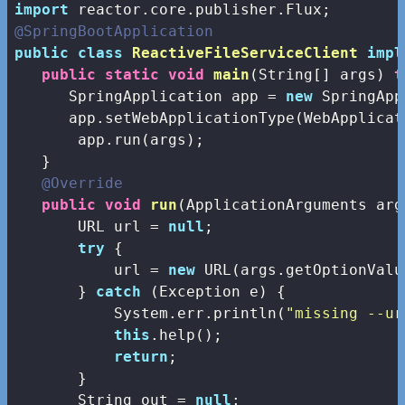
import
@SpringBootApplication
public
class
ReactiveFileServiceClient
impl
public
static
void
main
(String[] args)
t
      SpringApplication app = 
new
 SpringApp
      app.setWebApplicationType(WebApplicat
       app.run(args);

   }

@Override
public
void
run
(ApplicationArguments arg
       URL url = 
null
;

try
 {

           url = 
new
 URL(args.getOptionValu
       } 
catch
 (Exception e) {

           System.err.println(
"missing --ur
this
.help();

return
;

       }

       String out = 
null
;
