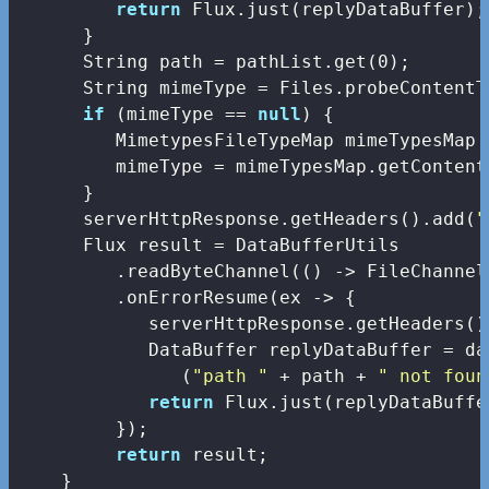
return
 Flux.just(replyDataBuffer);

      }

      String path = pathList.get(
0
);

      String mimeType = Files.probeContentT
if
 (mimeType == 
null
) {

         MimetypesFileTypeMap mimeTypesMap 
         mimeType = mimeTypesMap.getContent
      }

      serverHttpResponse.getHeaders().add(
"
      Flux
 result = DataBufferUtils

         .readByteChannel(() -> FileChannel
         .onErrorResume(ex -> {

            serverHttpResponse.getHeaders()
            DataBuffer replyDataBuffer = da
               (
"path "
 + path + 
" not foun
return
 Flux.just(replyDataBuffer
         });

return
 result;

    }
