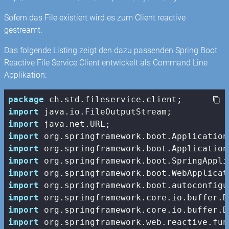
Sofern das File existiert wird es zum Client reactive
gestreamt.
Das folgende Listing zeigt den dazu passenden Spring Boot
Reactive File Service Client entwickelt als Command Line
Applikation:
package
import
import
import
import
import
import
import
import
import
import