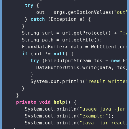
try
 {

           out = args.getOptionValues(
"out"
       } 
catch
 (Exception e) {

      }

      String surl = url.getProtocol() + 
":/
      String path = url.getFile();

      Flux<DataBuffer> data = WebClient.cre
if
 (out != 
null
) {

try
 (FileOutputStream fos = 
new
 Fi
           DataBufferUtils.write(data, fos)
         }

         System.out.println(
"result written
      }

    }

private
void
help
()
{

       System.out.println(
"usage java -jar 
       System.out.println(
"example:"
);

       System.out.println(
"java -jar reacti