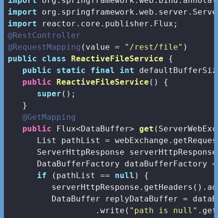
import
import
import
@RestController
@RequestMapping
(value = 
"/rest/file"
public
class
ReactiveFileService
{

public
static
final
int
 defaultBufferSiz
public
ReactiveFileService
()
{

super
();

   }

@GetMapping
public
 Flux<DataBuffer> 
get
(ServerWebExc
      List
 pathList = webExchange.getReques
      ServerHttpResponse serverHttpResponse
      DataBufferFactory dataBufferFactory =
if
 (pathList == 
null
) {

         serverHttpResponse.getHeaders().ad
         DataBuffer replyDataBuffer = dataB
                  .write(
"path is null"
.get