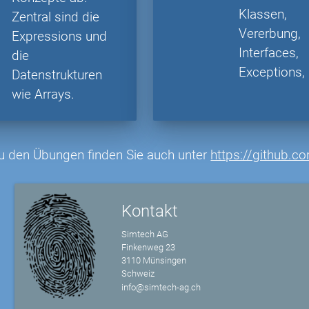
Klassen,
Zentral sind die
Vererbung,
Expressions und
Interfaces,
die
Exceptions, .
Datenstrukturen
wie Arrays.
zu den Übungen finden Sie auch unter
https://github.c
Kontakt
Simtech AG
Finkenweg 23
3110 Münsingen
Schweiz
info@simtech-ag.ch