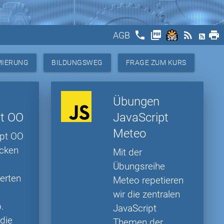
phone
picture_as_pdf
rss_feed
print
AGB
MIERUNG
BILDUNGSWEG
FRAGE ZUM KURS
Übungen
pt OO
JavaScript
Meteo
ipt OO
cken
Mit der
Übungsreihe
ierten
Meteo repetieren
wir die zentralen
.
JavaScript
 die
Themen der