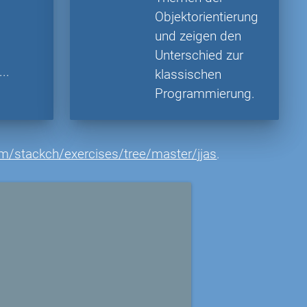
Objektorientierung
und zeigen den
Unterschied zur
..
klassischen
Programmierung.
om/stackch/exercises/tree/master/jjas
.