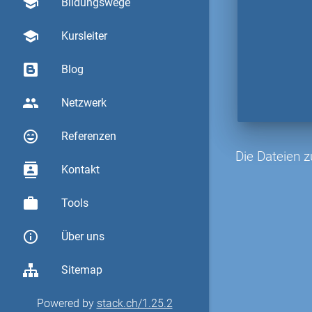
school
Bildungswege
school
Kursleiter
Blog
group
Netzwerk
sentiment_very_satisfied
Referenzen
Die Dateien 
contacts
Kontakt
work
Tools
info_outline
Über uns
Sitemap
Powered by
stack.ch/1.25.2