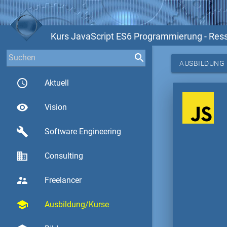
Kurs JavaScript ES6 Programmierung - Res
AUSBILDUNG
access_time
Aktuell
visibility
Vision
build
Software Engineering
business
Consulting
supervisor_account
Freelancer
school
Ausbildung/Kurse