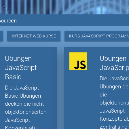
sourcen
INTERNET WEB KURSE
KURS JAVASCRIPT PROGRAM
Übungen
Übungen
JavaScript
JavaScri
Basic
Die JavaScr
Übungen de
Die JavaScript
die
Basic Übungen
objektorient
decken die nicht
JavaScript
objektorientierten
Konzepte ab
JavaScript
Zentral sind
Konzepte ab.