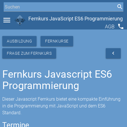
menu
Fernkurs JavaScript ES6 Programmierung
phone
AGB
AUSBILDUNG
FERNKURSE
navigate_before
FRAGE ZUM FERNKURS
Fernkurs Javascript ES6
Programmierung
Dieser Javascript Fernkurs bietet eine kompakte Einführung
in die Programmierung mit JavaScript und dem ES6
Standard.
Termine