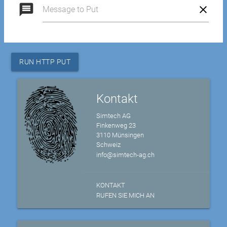
message
Message to Put
RUN HTTP PUT
Kontakt
Simtech AG
Finkenweg 23
3110 Münsingen
Schweiz
info@simtech-ag.ch
KONTAKT
RUFEN SIE MICH AN