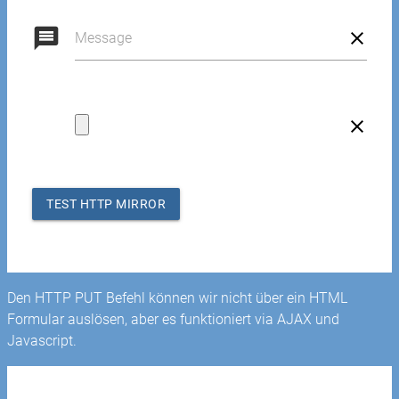
message
Message
file
TEST HTTP MIRROR
Den HTTP PUT Befehl können wir nicht über ein HTML
Formular auslösen, aber es funktioniert via AJAX und
Javascript.