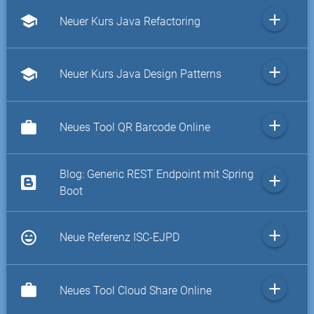
add
school
Neuer Kurs Java Refactoring
add
school
Neuer Kurs Java Design Patterns
add
work
Neues Tool QR Barcode Online
Blog: Generic REST Endpoint mit Spring
add
Boot
add
sentiment_very_satisfied
Neue Referenz ISC-EJPD
add
work
Neues Tool Cloud Share Online