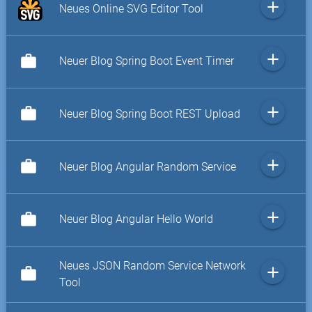
add
Neues Online SVG Editor Tool
add
work
Neuer Blog Spring Boot Event Timer
add
work
Neuer Blog Spring Boot REST Upload
add
work
Neuer Blog Angular Random Service
add
work
Neuer Blog Angular Hello World
Neues JSON Random Service Network
add
work
Tool