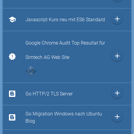
add
school
Javascript Kurs neu mit ES6 Standard
Google Chrome Audit Top Resultat für
add
new_releases
Simtech AG Web Site
add
Go HTTP/2 TLS Server
Go Migration Windows nach Ubuntu
add
Blog