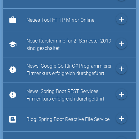
add
work
Neues Tool HTTP Mirror Online
Neue Kurstermine für 2. Semester 2019
add
school
sind geschaltet.
News: Google Go für C# Programmierer
add
new_releases
Firmenkurs erfolgreich durchgeführt
News: Spring Boot REST Services
add
new_releases
Firmenkurs erfolgreich durchgeführt
add
Blog: Spring Boot Reactive File Service