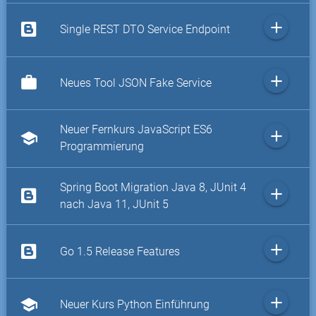
add
Single REST DTO Service Endpoint
add
work
Neues Tool JSON Fake Service
Neuer Fernkurs JavaScript ES6
add
school
Programmierung
Spring Boot Migration Java 8, JUnit 4
add
nach Java 11, JUnit 5
add
Go 1.5 Release Features
add
school
Neuer Kurs Python Einführung