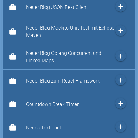
add
work
Neuer Blog JSON Rest Client
Neuer Blog Mockito Unit Test mit Eclipse
add
work
Maven
Neuer Blog Golang Concurrent und
add
work
Linked Maps
add
work
Neuer Blog zum React Framework
add
work
Countdown Break Timer
add
work
Neues Text Tool