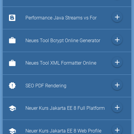
add
Performance Java Streams vs For
add
work
Neues Tool Bcrypt Online Generator
add
work
Neues Tool XML Formatter Online
add
new_releases
SEO PDF Rendering
add
school
Neuer Kurs Jakarta EE 8 Full Platform
add
school
Neuer Kurs Jakarta EE 8 Web Profile