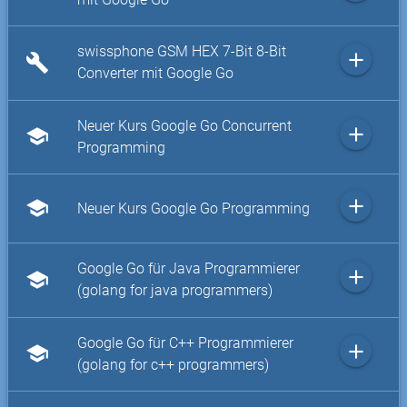
swissphone GSM HEX 7-Bit 8-Bit
add
build
Converter mit Google Go
Neuer Kurs Google Go Concurrent
add
school
Programming
add
school
Neuer Kurs Google Go Programming
Google Go für Java Programmierer
add
school
(golang for java programmers)
Google Go für C++ Programmierer
add
school
(golang for c++ programmers)