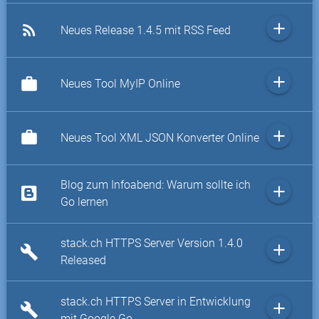
add
rss_feed
Neues Release 1.4.5 mit RSS Feed
add
work
Neues Tool MyIP Online
add
work
Neues Tool XML JSON Konverter Online
Blog zum Infoabend: Warum sollte ich
add
Go lernen
stack.ch HTTPS Server Version 1.4.0
add
build
Released
stack.ch HTTPS Server in Entwicklung
add
build
mit Google Go