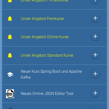
Unser Angebot Firmenkurse
add
Unser Angebot Fernkurse
add
Unser Angebot Online Kurse
add
Unser Angebot Standard Kurse
Neuer Kurs Spring Boot und Apache
add
school
Kafka
add
Neues Online JSON Editor Tool