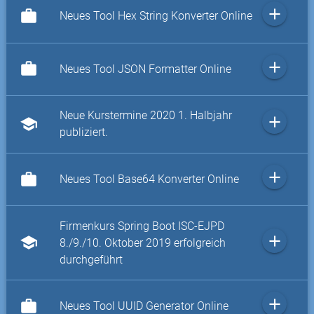
add
work
Neues Tool Hex String Konverter Online
add
work
Neues Tool JSON Formatter Online
Neue Kurstermine 2020 1. Halbjahr
add
school
publiziert.
add
work
Neues Tool Base64 Konverter Online
Firmenkurs Spring Boot ISC-EJPD
add
school
8./9./10. Oktober 2019 erfolgreich
durchgeführt
add
work
Neues Tool UUID Generator Online