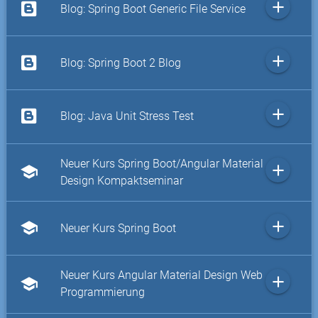
add
Blog: Spring Boot Generic File Service
add
Blog: Spring Boot 2 Blog
add
Blog: Java Unit Stress Test
Neuer Kurs Spring Boot/Angular Material
add
school
Design Kompaktseminar
add
school
Neuer Kurs Spring Boot
Neuer Kurs Angular Material Design Web
add
school
Programmierung