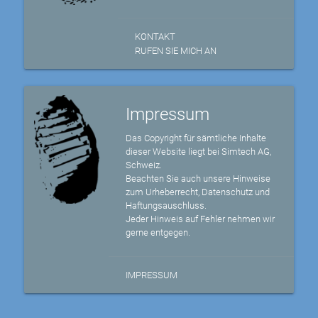
KONTAKT
RUFEN SIE MICH AN
Impressum
Das Copyright für sämtliche Inhalte
dieser Website liegt bei Simtech AG,
Schweiz.
Beachten Sie auch unsere Hinweise
zum Urheberrecht, Datenschutz und
Haftungsauschluss.
Jeder Hinweis auf Fehler nehmen wir
gerne entgegen.
IMPRESSUM