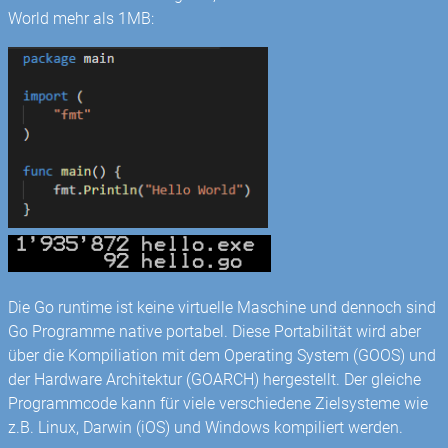
World mehr als 1MB:
Die Go runtime ist keine virtuelle Maschine und dennoch sind
Go Programme native portabel. Diese Portabilität wird aber
über die Kompiliation mit dem Operating System (GOOS) und
der Hardware Architektur (GOARCH) hergestellt. Der gleiche
Programmcode kann für viele verschiedene Zielsysteme wie
z.B. Linux, Darwin (iOS) und Windows kompiliert werden.