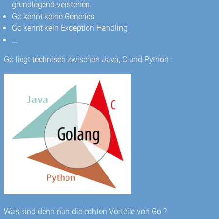
grundlegend verstehen.
Go kennt keine Generics
Go kennt kein Exception Handling
...
Go liegt technisch zwischen Java, C und Python :
Was sind denn nun die echten Vorteile von Go ?