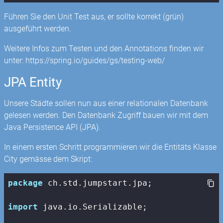
Führen Sie den Unit Test aus, er sollte korrekt (grün)
ausgeführt werden.
Weitere Infos zum Testen und den Annotations finden wir
unter: https://spring.io/guides/gs/testing-web/
JPA Entity
Unsere Städte sollen nun aus einer relationalen Datenbank
gelesen werden. Den Datenbank Zugriff bauen wir mit dem
Java Persistence API (JPA).
In einem ersten Schritt programmieren wir die Entitäts Klasse
City gemässe dem Skript:
package
 ch.std.jumpstart.jpa;

import
 java.io.Serializable;
