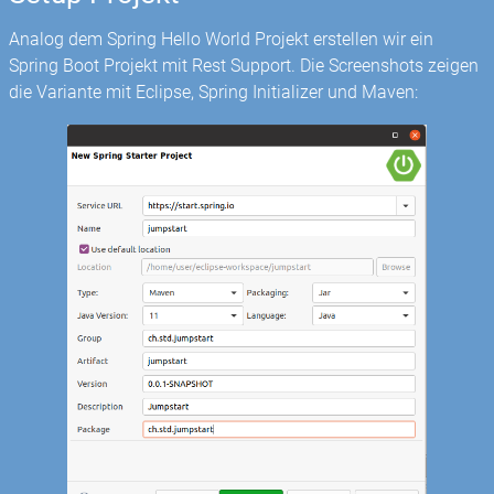
Analog dem Spring Hello World Projekt erstellen wir ein
Spring Boot Projekt mit Rest Support. Die Screenshots zeigen
die Variante mit Eclipse, Spring Initializer und Maven: