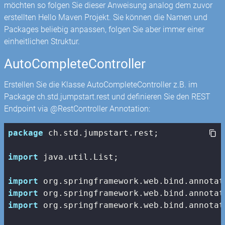
möchten so folgen Sie dieser Anweisung analog dem zuvor
erstellten Hello Maven Projekt. Sie können die Namen und
Packages beliebig anpassen, folgen Sie aber immer einer
einheitlichen Struktur.
AutoCompleteController
Erstellen Sie die Klasse AutoCompleteController z.B. im
Package ch.std.jumpstart.rest und definieren Sie den REST
Endpoint via @RestController Annotation:
package
 ch.std.jumpstart.rest;

import
 java.util.List;

import
import
import
 org.springframework.web.bind.annotat