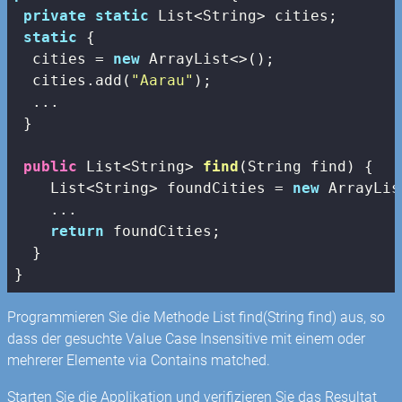
private
static
 List<String> cities;

static
 {

  cities = 
new
 ArrayList<>();

  cities.add(
"Aarau"
);

  ...

 }

public
 List<String> 
find
(String find)
{

    List<String> foundCities = 
new
 ArrayLis
    ...

return
 foundCities;

  }

}
Programmieren Sie die Methode List
find(String find) aus, so
dass der gesuchte Value Case Insensitive mit einem oder
mehrerer Elemente via Contains matched.
Starten Sie die Applikation und verifizieren Sie das Resultat