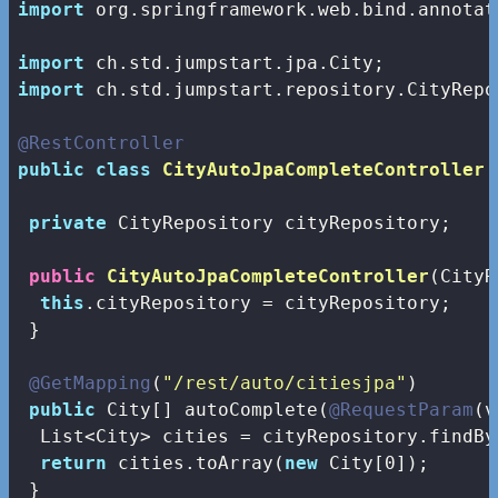
import
 org.springframework.web.bind.annotat
import
import
 ch.std.jumpstart.repository.CityRepos
@RestController
public
class
CityAutoJpaCompleteController
private
 CityRepository cityRepository;

public
CityAutoJpaCompleteController
(CityR
this
.cityRepository = cityRepository;

 }

@GetMapping
(
"/rest/auto/citiesjpa"
)

public
 City[] autoComplete(
@RequestParam
(v
  List<City> cities = cityRepository.findBy
return
 cities.toArray(
new
 City[
0
]);

 }
