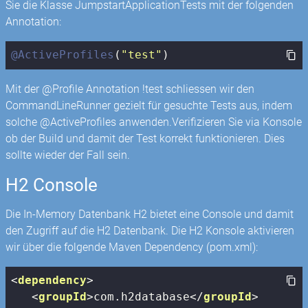
Sie die Klasse JumpstartApplicationTests mit der folgenden
Annotation:
@ActiveProfiles
(
"test"
)
Mit der @Profile Annotation !test schliessen wir den
CommandLineRunner gezielt für gesuchte Tests aus, indem
solche @ActiveProfiles anwenden.Verifizieren Sie via Konsole
ob der Build und damit der Test korrekt funktionieren. Dies
sollte wieder der Fall sein.
H2 Console
Die In-Memory Datenbank H2 bietet eine Console und damit
den Zugriff auf die H2 Datenbank. Die H2 Konsole aktivieren
wir über die folgende Maven Dependency (pom.xml):
<
dependency
>
<
groupId
>
com.h2database
</
groupId
>