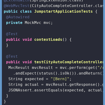
@ExtendWith
@WebMvcTest
public
class
JumpstartApplicationTests
{

@Autowired
private
 MockMvc mvc;

@Test
public
void
contextLoads
()
{

 }

@Test
public
void
testCityAutoCompleteController
  MvcResult mvcResult = mvc.perform(get(
"/r
    .andExpect(status().isOk()).andReturn();
  String expected = 
"[Bern]"
;

  String actual = mvcResult.getResponse().g
  JSONAssert.assertEquals(expected, actual,
 }

}