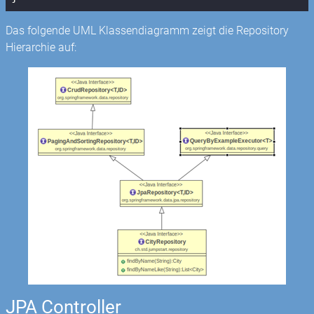
Das folgende UML Klassendiagramm zeigt die Repository
Hierarchie auf:
JPA Controller