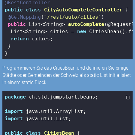
@RestController
public
class
CityAutoCompleteController
{

@GetMapping
(
"/rest/auto/cities"
)

public
 List<String> 
autoComplete
(@RequestP
  List<String> cities = 
new
 CitiesBean().fi
return
 cities;

 }

}
Programmieren Sie das CitiesBean und definieren Sie einige
Städte oder Gemeinden der Schweiz als static List initialisiert
in einem static Block:
package
 ch.std.jumpstart.beans;

import
import
 java.util.List;

public
class
CitiesBean
{
