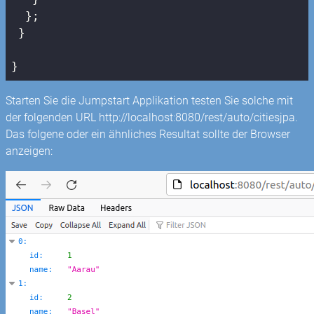
  };

 }

}
Starten Sie die Jumpstart Applikation testen Sie solche mit
der folgenden URL http://localhost:8080/rest/auto/citiesjpa.
Das folgene oder ein ähnliches Resultat sollte der Browser
anzeigen: