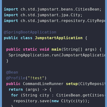
import
import
import
 ch.std.jumpstart.repository.CityRepos
@SpringBootApplication
public
class
JumpstartApplication
{

public
static
void
main
(String[] args)
{

  SpringApplication.run(JumpstartApplicatio
 }

@Bean
@Profile
(
"!test"
)

public
 CommandLineRunner 
setup
(CityReposit
return
 (args) -> {

for
 (String city : CitiesBean.getCities()
    repository.save(
new
 City(city));

   }
