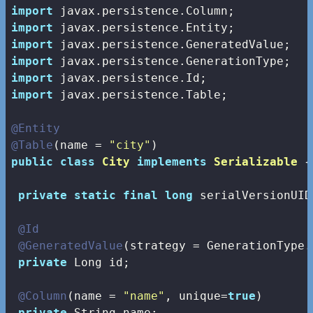
import
import
import
import
import
import
 javax.persistence.Table;

@Entity
@Table
(name = 
"city"
public
class
City
implements
Serializable
{

private
static
final
long
 serialVersionUID
@Id
@GeneratedValue
(strategy = GenerationType.A
private
 Long id;

@Column
(name = 
"name"
, unique=
true
)

private
 String name;
