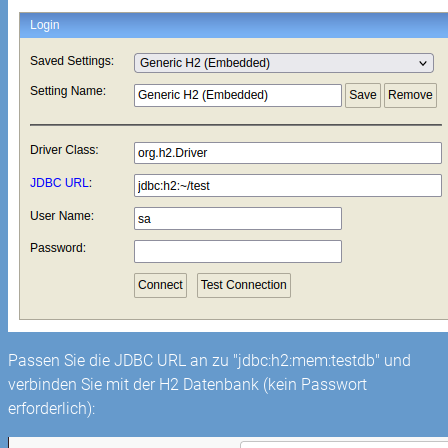
Passen Sie die JDBC URL an zu "jdbc:h2:mem:testdb" und
verbinden Sie mit der H2 Datenbank (kein Passwort
erforderlich):