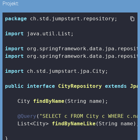
Projekt:
package
 ch.std.jumpstart.repository;

import
 java.util.List;

import
import
 org.springframework.data.jpa.reposit
import
 ch.std.jumpstart.jpa.City;

public
interface
CityRepository
extends
Jpa
City 
findByName
(String name)
;

@Query
(
"SELECT c FROM City c WHERE c.na
List<City> 
findByNameLike
(String name)
;

}