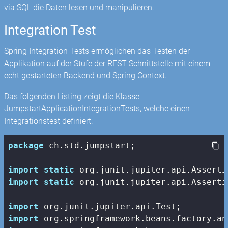
via SQL die Daten lesen und manipulieren.
Integration Test
Spring Integration Tests ermöglichen das Testen der
Applikation auf der Stufe der REST Schnittstelle mit einem
echt gestarteten Backend und Spring Context.
Das folgenden Listing zeigt die Klasse
JumpstartApplicationIntegrationTests, welche einen
Integrationstest definiert:
package
 ch.std.jumpstart;

import
static
import
static
 org.junit.jupiter.api.Asserti
import
import