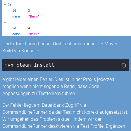
Leider funktioniert unser Unit Test nicht mehr. Der Maven
Build via Konsole
mvn clean install
ergibt leider einen Fehler. Dies ist in der Praxis jederzeit
möglich wenn nicht sogar die Regel, dass Code
Anpassungen zu Testfehlern führen.
Der Fehler liegt am Datenbank Zugriff via
CommandLineRunner, da der Test nicht korrekt aufgesetzt ist.
Wir umgehen das Problem aktuell, indem wir den
CommandLineRunner deaktvieren via Test Profile. Ergänzen