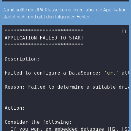
Damit sollte die JPA Klasse kompilieren, aber die Applikation
startet nicht und gibt den folgenden Fehler:
***************************

APPLICATION FAILED TO START

***************************

Description:

Failed to configure a DataSource: 
'url'
 att
Reason: Failed to determine a suitable driv
Action:

Consider the following:

  If you want an embedded database (H2, HSQ