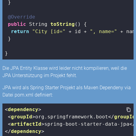
 }

@Override
public
 String 
toString
()
{

return
"City [id="
 + id + 
", name="
 + nam
 } 

}
Die JPA Entity Klasse wird leider nicht kompilieren, weil die
JPA Unterstützung im Projekt fehlt.
JPA wird als Spring Starter Projekt als Maven Dependeny via
Datei pom.xml definiert:
<
dependency
>
<
groupId
>
org.springframework.boot
</
groupId
<
artifactId
>
spring-boot-starter-data-jpa
</
</
dependency
>