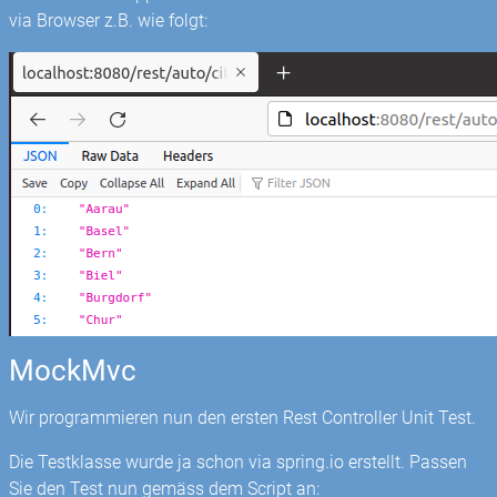
via Browser z.B. wie folgt:
MockMvc
Wir programmieren nun den ersten Rest Controller Unit Test.
Die Testklasse wurde ja schon via spring.io erstellt. Passen
Sie den Test nun gemäss dem Script an: