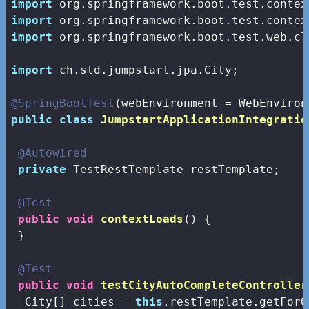
import
import
import
 org.springframework.boot.test.web.cl
import
 ch.std.jumpstart.jpa.City;

@SpringBootTest
public
class
JumpstartApplicationIntegratio
@Autowired
private
 TestRestTemplate restTemplate;

@Test
public
void
contextLoads
()
{

 }

@Test
public
void
testCityAutoCompleteController
  City[] cities = 
this
.restTemplate.getForO