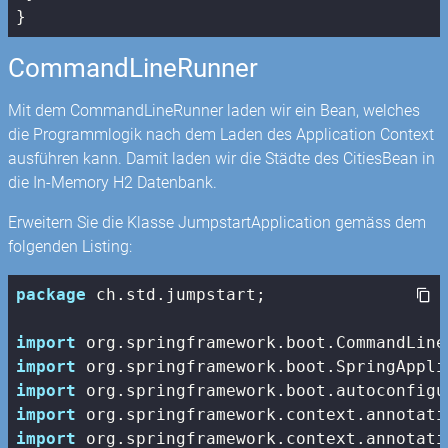
}
CommandLineRunner
Mit dem CommandLineRunner laden wir ein Bean, welches
die Programmlogik nach dem Laden des Application Context
ausführen kann. Damit laden wir die Städte des CitiesBean in
die In-Memory H2 Datenbank.
Erweitern Sie die Klasse JumpstartApplication gemäss dem
folgenden Listing:
package
 ch.std.jumpstart;

import
import
import
import
import
 org.springframework.context.annotati