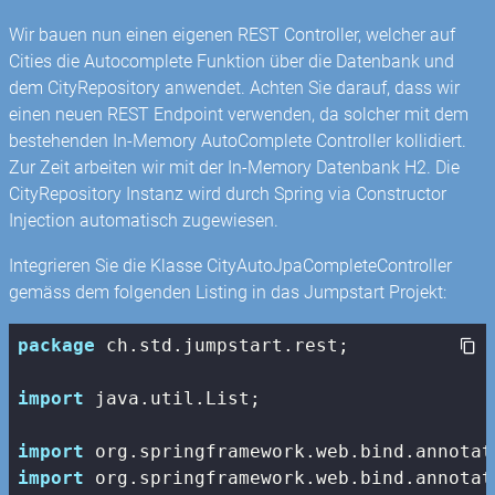
Wir bauen nun einen eigenen REST Controller, welcher auf
Cities die Autocomplete Funktion über die Datenbank und
dem CityRepository anwendet. Achten Sie darauf, dass wir
einen neuen REST Endpoint verwenden, da solcher mit dem
bestehenden In-Memory AutoComplete Controller kollidiert.
Zur Zeit arbeiten wir mit der In-Memory Datenbank H2. Die
CityRepository Instanz wird durch Spring via Constructor
Injection automatisch zugewiesen.
Integrieren Sie die Klasse CityAutoJpaCompleteController
gemäss dem folgenden Listing in das Jumpstart Projekt:
package
 ch.std.jumpstart.rest;

import
 java.util.List;

import
import