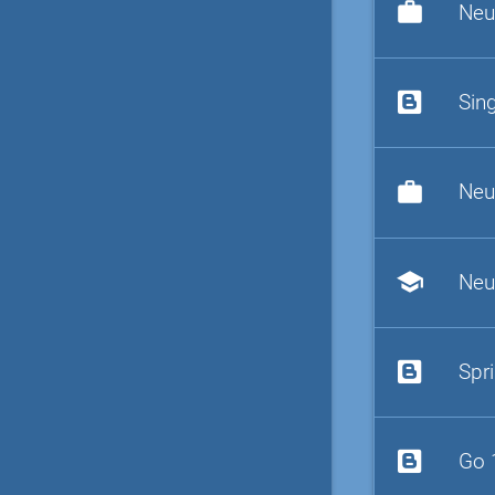
work
Neu
Sin
work
Neu
school
Neu
Spr
Go 