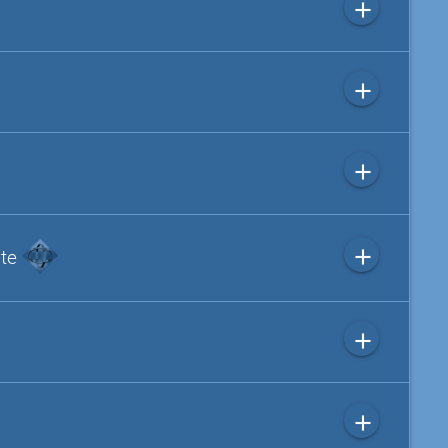
add
add
add
add
ite
add
add