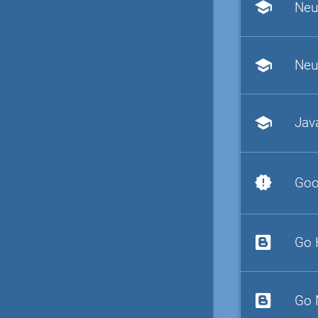
school
Neu
school
Neu
school
Jav
new_releases
Goo
Go 
Go 