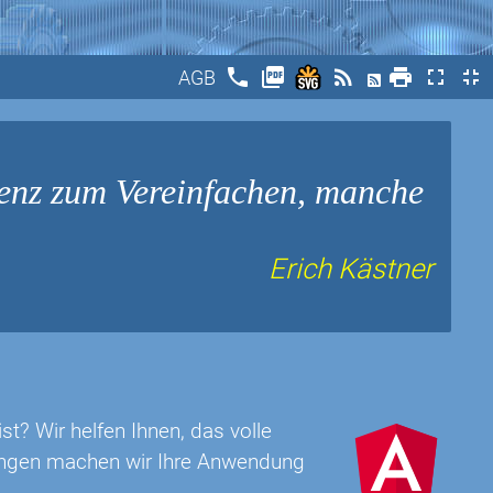
phone
picture_as_pdf
rss_feed
print
fullscreen
fullscreen_exit
AGB
enz zum Vereinfachen, manche
Erich Kästner
t? Wir helfen Ihnen, das volle
rungen machen wir Ihre Anwendung