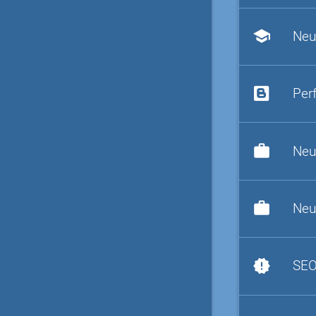
school
Neu
Per
work
Neu
work
Neu
new_releases
SEO