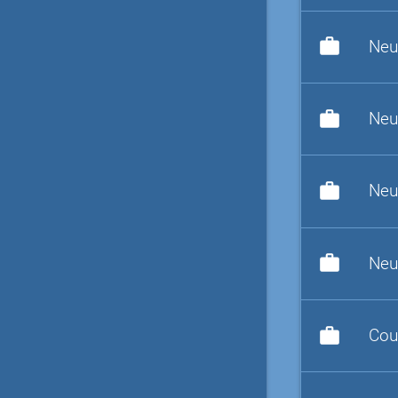
work
Neu
work
Neu
work
Neu
work
Neu
work
Cou