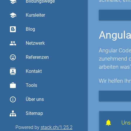
school
Bildungswege
school
Kursleiter
Blog
Angula
group
Netzwerk
Angular Code
sentiment_very_satisfied
Referenzen
zunehmend di
arbeiten was
contacts
Kontakt
Wir helfen Ih
work
Tools
info_outline
Über uns
Sitemap
Uns
Powered by
stack.ch/1.25.2