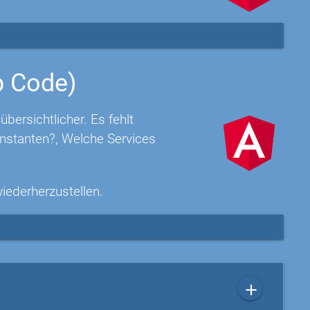
p Code)
ersichtlicher. Es fehlt
nstanten?, Welche Services
wiederherzustellen.
add