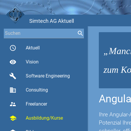
Simtech AG Aktuell
access_time
Aktuell
Manch
visibility
Vision
zum Ko
build
Software Engineering
business
Consulting
Angula
supervisor_account
Freelancer
Ihre Angular-
school
Ausbildung/Kurse
Potenzial Ih
schneller, eff