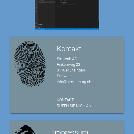
Kontakt
Simtech AG
Finkenweg 23
3110 Münsingen
Schweiz
info@simtech-ag.ch
KONTAKT
RUFEN SIE MICH AN
Impressum