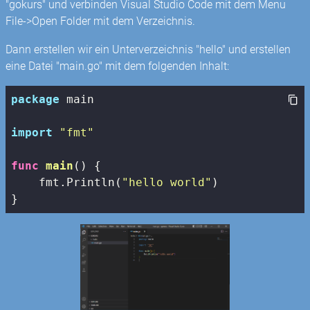
"gokurs" und verbinden Visual Studio Code mit dem Menu
File->Open Folder mit dem Verzeichnis.
Dann erstellen wir ein Unterverzeichnis "hello" und erstellen
eine Datei "main.go" mit dem folgenden Inhalt:
package
 main

import
"fmt"
func
main
()
 {

    fmt.Println(
"hello world"
)

}