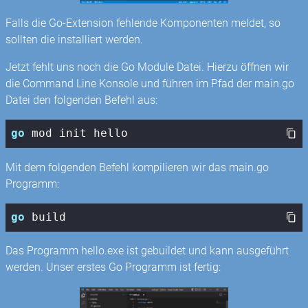
Falls die Go-Extension fehlende Komponenten meldet, so
sollten die installiert werden.
Jetzt fehlt uns noch die Go Module Datei. Hierzu öffnen wir
die Command Line Konsole und führen im Pfad der main.go
Datei den folgenden Befehl aus:
go
 mod init hello
Mit dem folgenden Befehl kompilieren wir das main.go
Programm:
go
 build
Das Programm hello.exe ist gebuildet und kann ausgeführt
werden. Unser erstes Go Programm ist fertig: