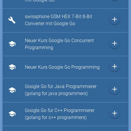
swissphone GSM HEX 7-Bit 8-Bit
add
build
Converter mit Google Go
Neuer Kurs Google Go Concurrent
add
school
Programming
add
school
Neuer Kurs Google Go Programming
Google Go für Java Programmierer
add
school
(golang for java programmers)
Google Go für C++ Programmierer
add
school
(golang for c++ programmers)