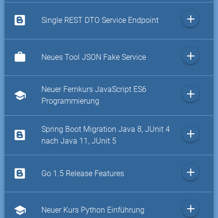
add
Single REST DTO Service Endpoint
add
work
Neues Tool JSON Fake Service
Neuer Fernkurs JavaScript ES6
add
school
Programmierung
Spring Boot Migration Java 8, JUnit 4
add
nach Java 11, JUnit 5
add
Go 1.5 Release Features
add
school
Neuer Kurs Python Einführung