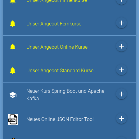
Unser Angebot Firmenkurse
add
Unser Angebot Fernkurse
add
Unser Angebot Online Kurse
add
Unser Angebot Standard Kurse
Neuer Kurs Spring Boot und Apache
add
school
Kafka
add
Neues Online JSON Editor Tool