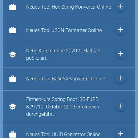
add
work
Neues Tool Hex String Konverter Online
add
work
Neues Tool JSON Formatter Online
Neue Kurstermine 2020 1. Halbjahr
add
school
publiziert.
add
work
Neues Tool Base64 Konverter Online
Firmenkurs Spring Boot ISC-EJPD
add
school
8./9./10. Oktober 2019 erfolgreich
durchgeführt
add
work
Neues Tool UUID Generator Online