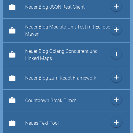
add
work
Neuer Blog JSON Rest Client
Neuer Blog Mockito Unit Test mit Eclipse
add
work
Maven
Neuer Blog Golang Concurrent und
add
work
Linked Maps
add
work
Neuer Blog zum React Framework
add
work
Countdown Break Timer
add
work
Neues Text Tool