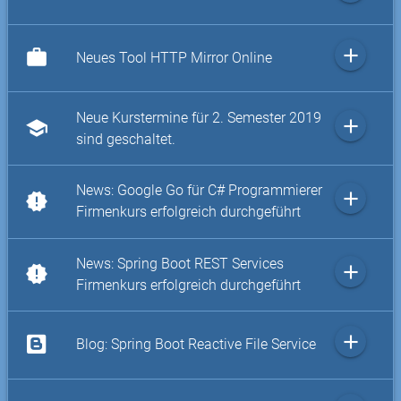
add
work
Neues Tool HTTP Mirror Online
Neue Kurstermine für 2. Semester 2019
add
school
sind geschaltet.
News: Google Go für C# Programmierer
add
new_releases
Firmenkurs erfolgreich durchgeführt
News: Spring Boot REST Services
add
new_releases
Firmenkurs erfolgreich durchgeführt
add
Blog: Spring Boot Reactive File Service