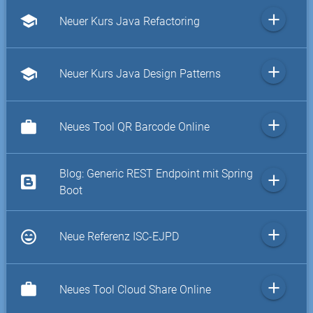
add
school
Neuer Kurs Java Refactoring
add
school
Neuer Kurs Java Design Patterns
add
work
Neues Tool QR Barcode Online
Blog: Generic REST Endpoint mit Spring
add
Boot
add
sentiment_very_satisfied
Neue Referenz ISC-EJPD
add
work
Neues Tool Cloud Share Online