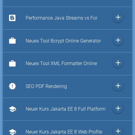
add
Performance Java Streams vs For
add
work
Neues Tool Bcrypt Online Generator
add
work
Neues Tool XML Formatter Online
add
new_releases
SEO PDF Rendering
add
school
Neuer Kurs Jakarta EE 8 Full Platform
add
school
Neuer Kurs Jakarta EE 8 Web Profile