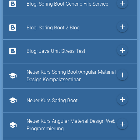
add
Blog: Spring Boot Generic File Service
add
Blog: Spring Boot 2 Blog
add
Blog: Java Unit Stress Test
Neuer Kurs Spring Boot/Angular Material
add
school
Design Kompaktseminar
add
school
Neuer Kurs Spring Boot
Neuer Kurs Angular Material Design Web
add
school
Programmierung