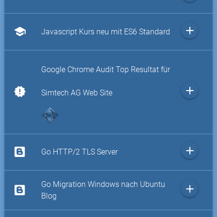
add
school
Javascript Kurs neu mit ES6 Standard
Google Chrome Audit Top Resultat für
add
new_releases
Simtech AG Web Site
add
Go HTTP/2 TLS Server
Go Migration Windows nach Ubuntu
add
Blog