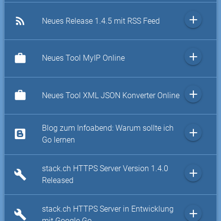
add
rss_feed
Neues Release 1.4.5 mit RSS Feed
add
work
Neues Tool MyIP Online
add
work
Neues Tool XML JSON Konverter Online
Blog zum Infoabend: Warum sollte ich
add
Go lernen
stack.ch HTTPS Server Version 1.4.0
add
build
Released
stack.ch HTTPS Server in Entwicklung
add
build
mit Google Go