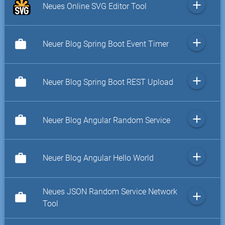
add
Neues Online SVG Editor Tool
add
work
Neuer Blog Spring Boot Event Timer
add
work
Neuer Blog Spring Boot REST Upload
add
work
Neuer Blog Angular Random Service
add
work
Neuer Blog Angular Hello World
Neues JSON Random Service Network
add
work
Tool