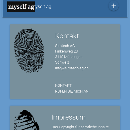
add
myself ag
Kontakt
Simtech AG
Finkenweg 23
3110 Münsingen
Schweiz
info@simtech-ag.ch
KONTAKT
RUFEN SIE MICH AN
Impressum
Das Copyright für sämtliche Inhalte