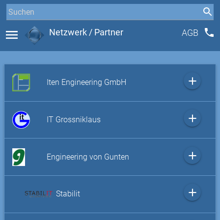
phone
menu
Netzwerk / Partner
AGB
add
Iten Engineering GmbH
add
IT Grossniklaus
add
Engineering von Gunten
add
Stabilit