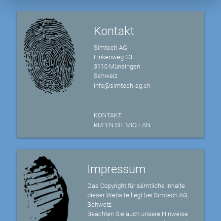
Kontakt
Simtech AG
Finkenweg 23
3110 Münsingen
Schweiz
info@simtech-ag.ch
KONTAKT
RUFEN SIE MICH AN
Impressum
Das Copyright für sämtliche Inhalte
dieser Website liegt bei Simtech AG,
Schweiz.
Beachten Sie auch unsere Hinweise