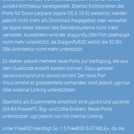
amd64
Architektur bereitgestellt. Ebenso funktionieren die
Ports für Snow Leopard (Apple OS X 10.6) weiterhin, werden
jedoch nicht mehr als Download freigegeben oder verwaltet,
da Apple diese Version des Betriebssystems nicht mehr
verwaltet. Ausserdem wird der
dragonfly/386
Port überhaupt
nicht mehr unterstützt, da DragonflyBSD selbst die 32-Bit-
386-Architektur nicht mehr unterstützt.
Es stehen jedoch mehrere neue Ports zur Verfügung, die aus
dem Quellcode erstellt werden können. Dazu gehören
darwin/armund
und
darwin/arm64
. Der neue Port
linux/arm64
ist grösstenteils vorhanden, wird jedoch
cgo
nur
über external Linking unterstützten.
Ebenfalls als Experimente erhältlich sind
ppc64
und
ppc64le
(64-Bit-PowerPC, Big- und Little-Endian). Beide Ports
unterstützen
cgo
jedoch nur mit internal Linking.
Unter FreeBSD benötigt Go 1.5 FreeBSD 8-STABLE+, da die