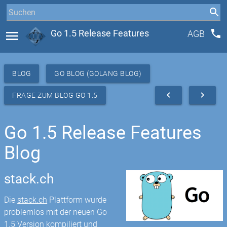
phone
menu
Go 1.5 Release Features
AGB
BLOG
GO BLOG (GOLANG BLOG)
navigate_before
navigate_next
FRAGE ZUM BLOG GO 1.5
Go 1.5 Release Features
Blog
stack.ch
Die
stack.ch
Plattform wurde
problemlos mit der neuen Go
1.5 Version kompiliert und