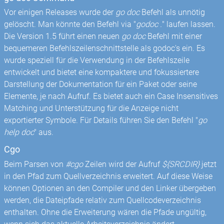
Vor einigen Releases wurde der
go doc
Befehl als unnötig
gelöscht. Man könnte den Befehl via "
godoc .
" laufen lassen.
Die Version 1.5 führt einen neuen
go doc
Befehl mit einer
bequemeren Befehlszeilenschnittstelle als godoc's ein. Es
wurde speziell für die Verwendung in der Befehlszeile
entwickelt und bietet eine kompaktere und fokussiertere
Darstellung der Dokumentation für ein Paket oder seine
Elemente, je nach Aufruf. Es bietet auch ein Case Insensitives
Matching und Unterstützung für die Anzeige nicht
exportierter Symbole. Für Details führen Sie den Befehl "
go
help doc
" aus.
Cgo
Beim Parsen von
#cgo
Zeilen wird der Aufruf
${SRCDIR}
jetzt
in den Pfad zum Quellverzeichnis erweitert. Auf diese Weise
können Optionen an den Compiler und den Linker übergeben
werden, die Dateipfade relativ zum Quellcodeverzeichnis
enthalten. Ohne die Erweiterung wären die Pfade ungültig,