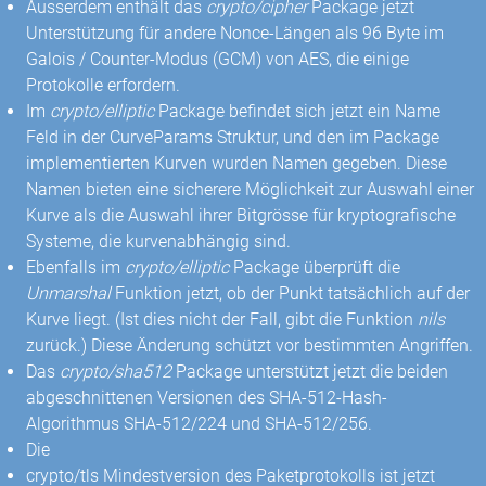
Ausserdem enthält das
crypto/cipher
Package jetzt
Unterstützung für andere Nonce-Längen als 96 Byte im
Galois / Counter-Modus (GCM) von AES, die einige
Protokolle erfordern.
Im
crypto/elliptic
Package befindet sich jetzt ein Name
Feld in der CurveParams Struktur, und den im Package
implementierten Kurven wurden Namen gegeben. Diese
Namen bieten eine sicherere Möglichkeit zur Auswahl einer
Kurve als die Auswahl ihrer Bitgrösse für kryptografische
Systeme, die kurvenabhängig sind.
Ebenfalls im
crypto/elliptic
Package überprüft die
Unmarshal
Funktion jetzt, ob der Punkt tatsächlich auf der
Kurve liegt. (Ist dies nicht der Fall, gibt die Funktion
nils
zurück.) Diese Änderung schützt vor bestimmten Angriffen.
Das
crypto/sha512
Package unterstützt jetzt die beiden
abgeschnittenen Versionen des SHA-512-Hash-
Algorithmus SHA-512/224 und SHA-512/256.
Die
crypto/tls Mindestversion des Paketprotokolls ist jetzt