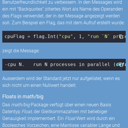
Benutzerfreundlichkeit zu verbessern. In den Messages wird
ein mit "Backquotes" zitiertes Wort als Name des Operanden
des Flags verwendet, der in der Message angezeigt werden
soll. Zum Beispiel ein Flag, das mit dem Aufruf erstellt wurde:
cpuFlag = flag.Int(
"cpu"
, 
1
, 
"run `N` proce
zeigt die Message:
-cpu N.   run N processes in parallel (
defa
Ausserdem wird der Standard jetzt nur aufgelistet, wenn es
sich nicht um einen Nullwert handelt.
Floats in math/big
Das
math/big
Package verfügt über einen neuen Basis
Datentyp
Float
, der Gleitkommazahlen mit beliebiger
Genauigkeit implementiert. Ein
Float
Wert wird durch ein
Boolesches Vorzeichen, eine Mantisse variabler Länge und