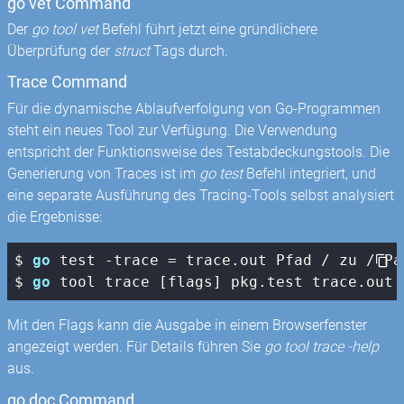
go vet Command
Der
go tool vet
Befehl führt jetzt eine gründlichere
Überprüfung der
struct
Tags durch.
Trace Command
Für die dynamische Ablaufverfolgung von Go-Programmen
steht ein neues Tool zur Verfügung. Die Verwendung
entspricht der Funktionsweise des Testabdeckungstools. Die
Generierung von Traces ist im
go test
Befehl integriert, und
eine separate Ausführung des Tracing-Tools selbst analysiert
die Ergebnisse:
$ 
go
 test -trace = trace.out Pfad / zu / Pak
$ 
go
 tool trace [flags] pkg.test trace.out
Mit den Flags kann die Ausgabe in einem Browserfenster
angezeigt werden. Für Details führen Sie
go tool trace -help
aus.
go doc Command