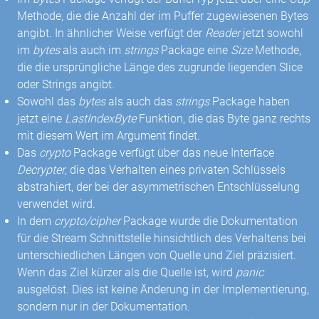
Methode, die die Anzahl der im Puffer zugewiesenen Bytes
angibt. In ähnlicher Weise verfügt der
Reader
jetzt sowohl
im
bytes
als auch im
strings
Package eine
Size
Methode,
die die ursprüngliche Länge des zugrunde liegenden Slice
oder Strings angibt.
Sowohl das
bytes
als auch das
strings
Package haben
jetzt eine
LastIndexByte
Funktion, die das Byte ganz rechts
mit diesem Wert im Argument findet.
Das
crypto
Package verfügt über das neue Interface
Decrypter
, die das Verhalten eines privaten Schlüssels
abstrahiert, der bei der asymmetrischen Entschlüsselung
verwendet wird.
In dem
crypto/cipher
Package wurde die Dokumentation
für die Stream Schnittstelle hinsichtlich des Verhaltens bei
unterschiedlichen Längen von Quelle und Ziel präzisiert.
Wenn das Ziel kürzer als die Quelle ist, wird
panic
ausgelöst. Dies ist keine Änderung in der Implementierung,
sondern nur in der Dokumentation.