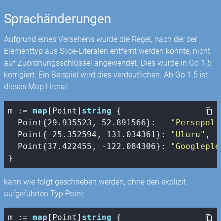
Sprachänderungen
Aufgrund eines Versehens wurde die Regel, nach der der
Elementtyp aus Slice-Literalen entfernt werden konnte, nicht
auf Zuordnungsschlüssel angewendet. Dies wurde in Go 1.5
korrigiert. Ein Beispiel wird dies verdeutlichen. Ab Go 1.5 ist
dieses Map Literal:
m := 
map
[Point]
string
 {

  Point{
29.935523
, 
52.891566
}:   
"Persepoli
  Point{
-25.352594
, 
131.034361
}: 
"Uluru"
,

  Point{
37.422455
, 
-122.084306
}: 
"Googleple
}
kann wie folgt geschrieben werden, ohne den explizit
aufgeführten Typ Point:
m := 
map
[Point]
string
 {
