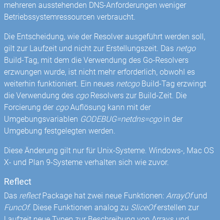
mehreren ausstehenden DNS-Anforderungen weniger
Betriebssystemressourcen verbraucht.
Die Entscheidung, wie der Resolver ausgeführt werden soll,
gilt zur Laufzeit und nicht zur Erstellungszeit. Das
netgo
Build-Tag, mit dem die Verwendung des Go-Resolvers
erzwungen wurde, ist nicht mehr erforderlich, obwohl es
weiterhin funktioniert. Ein neues
netcgo
Build-Tag erzwingt
die Verwendung des
cgo
Resolvers zur Build-Zeit. Die
Forcierung der
cgo
Auflösung kann mit der
Umgebungsvariablen
GODEBUG=netdns=cgo
in der
Umgebung festgelegten werden.
Diese Änderung gilt nur für Unix-Systeme. Windows-, Mac OS
X- und Plan 9-Systeme verhalten sich wie zuvor.
Reflect
Das
reflect
Package hat zwei neue Funktionen:
ArrayOf
und
FuncOf
. Diese Funktionen analog zu
SliceOf
erstellen zur
Laufzeit neue Typen zur Beschreibung von Arrays und