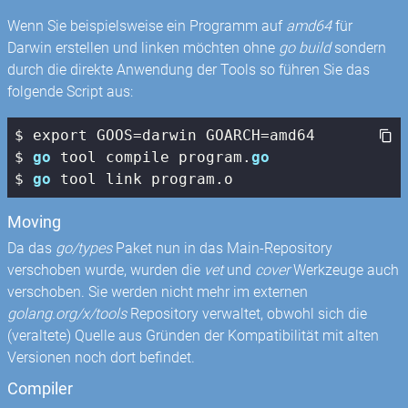
Wenn Sie beispielsweise ein Programm auf
amd64
für
Darwin erstellen und linken möchten ohne
go build
sondern
durch die direkte Anwendung der Tools so führen Sie das
folgende Script aus:
$ export GOOS=darwin GOARCH=amd64

$ 
go
 tool compile program.
go
$ 
go
 tool link program.o
Moving
Da das
go/types
Paket nun in das Main-Repository
verschoben wurde, wurden die
vet
und
cover
Werkzeuge auch
verschoben. Sie werden nicht mehr im externen
golang.org/x/tools
Repository verwaltet, obwohl sich die
(veraltete) Quelle aus Gründen der Kompatibilität mit alten
Versionen noch dort befindet.
Compiler