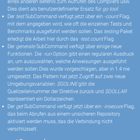
eines anderen Befehls zum Aufrufen des Compilers usw.
Dies dient als benutzerdefinierter Ersatz für
go tool
.
Der
test
SubCommand verfügt jetzt über ein
-count
Flag,
mit dem angegeben wird, wie oft die einzelnen Tests und
Benchmarks ausgeführt werden sollen. Das
testing
Paket
erledigt die Arbeit hier durch das
-test.count
Flag.
Der
generate
SubCommand verfügt über einige neue
Funktionen. Die
-run
Option gibt einen regulären Ausdruck
an, um auszuwählen, welche Anweisungen ausgeführt
werden sollen.Dies wurde vorgeschlagen, aber in 1.4 nie
umgesetzt. Das Pattern hat jetzt Zugriff auf zwei neue
Umgebungsvariablen:
$GOLINE
gibt die
Quellzeilennummer der Direktive zurück und
$DOLLAR
repräsentiert ein Dollarzeichen.
Der
get
SubCommand verfügt jetzt über ein
-insecure
Flag,
das beim Abrufen aus einem unsicheren Repository
aktiviert werden muss, das die Verbindung nicht
verschlüsselt.