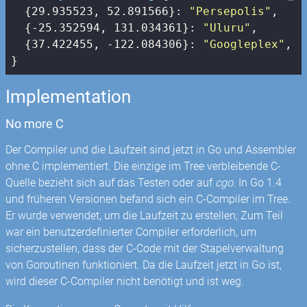
  {
29.935523
, 
52.891566
}: 
"Persepolis"
,

  {
-25.352594
, 
131.034361
}: 
"Uluru"
,

  {
37.422455
, 
-122.084306
}: 
"Googleplex"
,

}
Implementation
No more C
Der Compiler und die Laufzeit sind jetzt in Go und Assembler
ohne C implementiert. Die einzige im Tree verbleibende C-
Quelle bezieht sich auf das Testen oder auf
cgo
. In Go 1.4
und früheren Versionen befand sich ein C-Compiler im Tree.
Er wurde verwendet, um die Laufzeit zu erstellen; Zum Teil
war ein benutzerdefinierter Compiler erforderlich, um
sicherzustellen, dass der C-Code mit der Stapelverwaltung
von Goroutinen funktioniert. Da die Laufzeit jetzt in Go ist,
wird dieser C-Compiler nicht benötigt und ist weg.