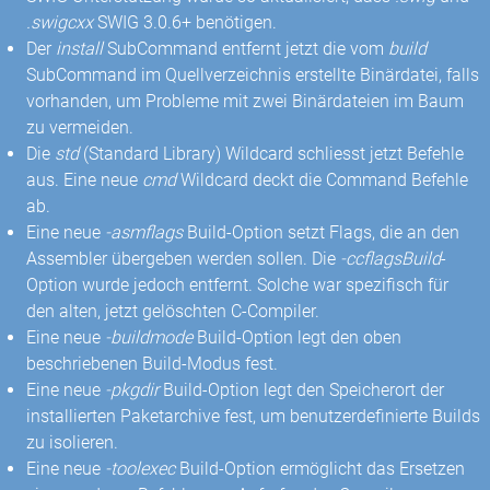
.swigcxx
SWIG 3.0.6+ benötigen.
Der
install
SubCommand entfernt jetzt die vom
build
SubCommand im Quellverzeichnis erstellte Binärdatei, falls
vorhanden, um Probleme mit zwei Binärdateien im Baum
zu vermeiden.
Die
std
(Standard Library) Wildcard schliesst jetzt Befehle
aus. Eine neue
cmd
Wildcard deckt die Command Befehle
ab.
Eine neue
-asmflags
Build-Option setzt Flags, die an den
Assembler übergeben werden sollen. Die
-ccflagsBuild
-
Option wurde jedoch entfernt. Solche war spezifisch für
den alten, jetzt gelöschten C-Compiler.
Eine neue
-buildmode
Build-Option legt den oben
beschriebenen Build-Modus fest.
Eine neue
-pkgdir
Build-Option legt den Speicherort der
installierten Paketarchive fest, um benutzerdefinierte Builds
zu isolieren.
Eine neue
-toolexec
Build-Option ermöglicht das Ersetzen