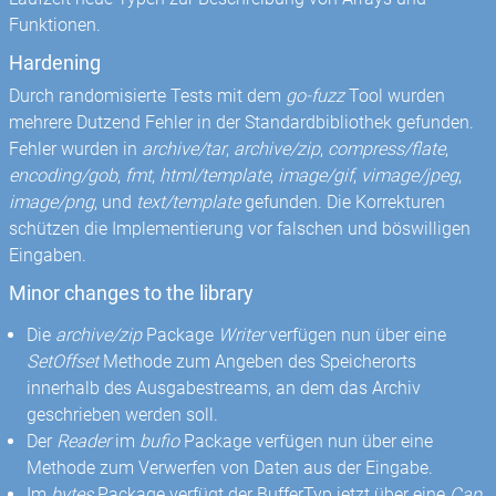
Funktionen.
Hardening
Durch randomisierte Tests mit dem
go-fuzz
Tool wurden
mehrere Dutzend Fehler in der Standardbibliothek gefunden.
Fehler wurden in
archive/tar
,
archive/zip
,
compress/flate
,
encoding/gob
,
fmt
,
html/template
,
image/gif
,
vimage/jpeg
,
image/png
, und
text/template
gefunden. Die Korrekturen
schützen die Implementierung vor falschen und böswilligen
Eingaben.
Minor changes to the library
Die
archive/zip
Package
Writer
verfügen nun über eine
SetOffset
Methode zum Angeben des Speicherorts
innerhalb des Ausgabestreams, an dem das Archiv
geschrieben werden soll.
Der
Reader
im
bufio
Package verfügen nun über eine
Methode zum Verwerfen von Daten aus der Eingabe.
Im
bytes
Package verfügt der BufferTyp jetzt über eine
Cap