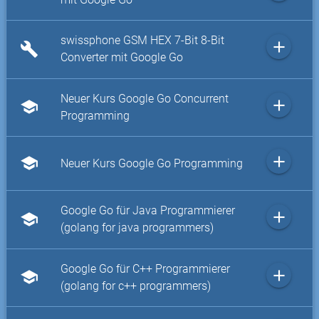
swissphone GSM HEX 7-Bit 8-Bit
add
build
Converter mit Google Go
Neuer Kurs Google Go Concurrent
add
school
Programming
add
school
Neuer Kurs Google Go Programming
Google Go für Java Programmierer
add
school
(golang for java programmers)
Google Go für C++ Programmierer
add
school
(golang for c++ programmers)