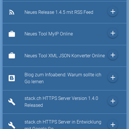
add
rss_feed
Neues Release 1.4.5 mit RSS Feed
add
work
Neues Tool MyIP Online
add
work
Neues Tool XML JSON Konverter Online
Blog zum Infoabend: Warum sollte ich
add
Go lernen
stack.ch HTTPS Server Version 1.4.0
add
build
Released
stack.ch HTTPS Server in Entwicklung
add
build
mit Google Go