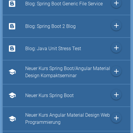
add
Blog: Spring Boot Generic File Service
add
Blog: Spring Boot 2 Blog
add
Blog: Java Unit Stress Test
Neuer Kurs Spring Boot/Angular Material
add
school
Design Kompaktseminar
add
school
Neuer Kurs Spring Boot
Neuer Kurs Angular Material Design Web
add
school
Programmierung