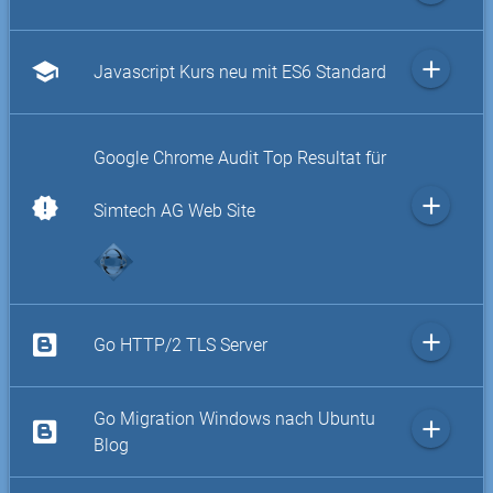
add
school
Javascript Kurs neu mit ES6 Standard
Google Chrome Audit Top Resultat für
add
new_releases
Simtech AG Web Site
add
Go HTTP/2 TLS Server
Go Migration Windows nach Ubuntu
add
Blog