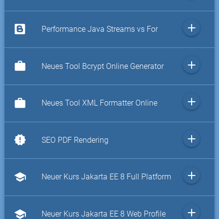
add
Performance Java Streams vs For
add
work
Neues Tool Bcrypt Online Generator
add
work
Neues Tool XML Formatter Online
add
new_releases
SEO PDF Rendering
add
school
Neuer Kurs Jakarta EE 8 Full Platform
add
school
Neuer Kurs Jakarta EE 8 Web Profile