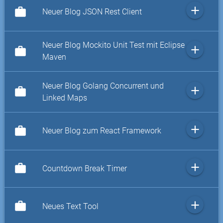
add
work
Neuer Blog JSON Rest Client
Neuer Blog Mockito Unit Test mit Eclipse
add
work
Maven
Neuer Blog Golang Concurrent und
add
work
Linked Maps
add
work
Neuer Blog zum React Framework
add
work
Countdown Break Timer
add
work
Neues Text Tool