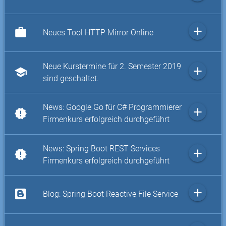
add
work
Neues Tool HTTP Mirror Online
Neue Kurstermine für 2. Semester 2019
add
school
sind geschaltet.
News: Google Go für C# Programmierer
add
new_releases
Firmenkurs erfolgreich durchgeführt
News: Spring Boot REST Services
add
new_releases
Firmenkurs erfolgreich durchgeführt
add
Blog: Spring Boot Reactive File Service