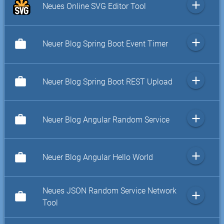
add
Neues Online SVG Editor Tool
add
work
Neuer Blog Spring Boot Event Timer
add
work
Neuer Blog Spring Boot REST Upload
add
work
Neuer Blog Angular Random Service
add
work
Neuer Blog Angular Hello World
Neues JSON Random Service Network
add
work
Tool