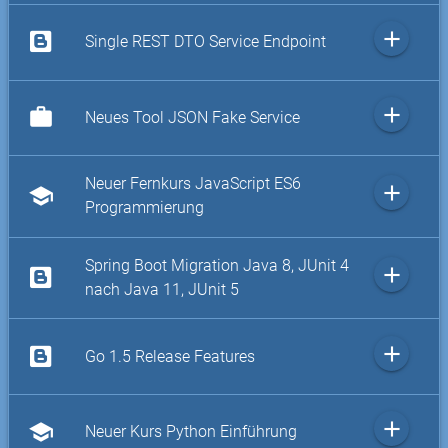
add
Single REST DTO Service Endpoint
add
work
Neues Tool JSON Fake Service
Neuer Fernkurs JavaScript ES6
add
school
Programmierung
Spring Boot Migration Java 8, JUnit 4
add
nach Java 11, JUnit 5
add
Go 1.5 Release Features
add
school
Neuer Kurs Python Einführung