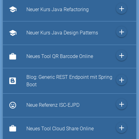
add
school
Neuer Kurs Java Refactoring
add
school
Neuer Kurs Java Design Patterns
add
work
Neues Tool QR Barcode Online
Blog: Generic REST Endpoint mit Spring
add
Boot
add
sentiment_very_satisfied
Neue Referenz ISC-EJPD
add
work
Neues Tool Cloud Share Online