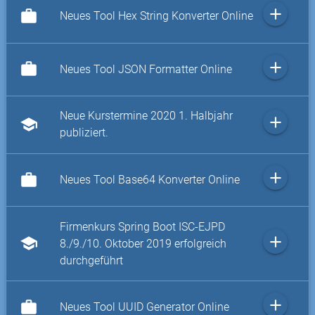
add
work
Neues Tool Hex String Konverter Online
add
work
Neues Tool JSON Formatter Online
Neue Kurstermine 2020 1. Halbjahr
add
school
publiziert.
add
work
Neues Tool Base64 Konverter Online
Firmenkurs Spring Boot ISC-EJPD
add
school
8./9./10. Oktober 2019 erfolgreich
durchgeführt
add
work
Neues Tool UUID Generator Online