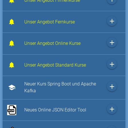
Unser Angebot Firmenkurse
add
Unser Angebot Fernkurse
add
Unser Angebot Online Kurse
add
Unser Angebot Standard Kurse
Neuer Kurs Spring Boot und Apache
add
school
Kafka
add
Neues Online JSON Editor Tool