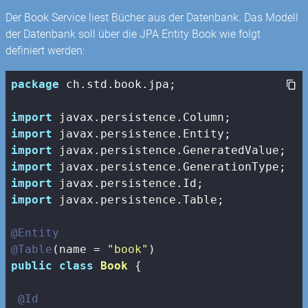
Der Book Service liest Bücher aus der Datenbank. Das Modell
der Datenbank soll über die JPA Entity Book wie folgt
definiert werden:
package
 ch.std.book.jpa;

import
import
import
import
import
import
 javax.persistence.Table;

@Entity
@Table
(name = 
"book"
public
class
Book
{

@Id