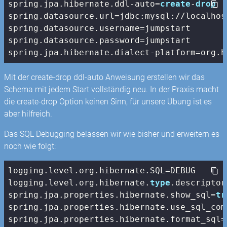
spring.jpa.hibernate.ddl-auto=
create
-
drop
spring.datasource.url=jdbc:mysql://localhos
spring.datasource.username=jumpstart

spring.datasource.password=jumpstart

spring.jpa.hibernate.dialect-platform=org.h
Mit der create-drop ddl-auto Anweisung erstellen wir das
Schema mit jedem Start vollständig neu. In der Praxis macht
die create-drop Option keinen Sinn, für unsere Übung ist es
aber hilfreich.
Das SQL Debugging belassen wir wie bisher und erweitern es
noch wie folgt:
logging.level.org.hibernate.SQL=DEBUG

logging.level.org.hibernate.
type
.descriptor
spring.jpa.properties.hibernate.show_sql=
tr
spring.jpa.properties.hibernate.use_sql_com
spring.jpa.properties.hibernate.format_sql=