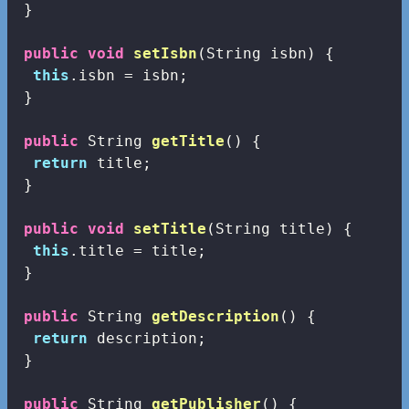
 }

public
void
setIsbn
(String isbn)
{

this
.isbn = isbn;

 }

public
 String 
getTitle
()
{

return
 title;

 }

public
void
setTitle
(String title)
{

this
.title = title;

 }

public
 String 
getDescription
()
{

return
 description;

 }

public
 String 
getPublisher
()
{
