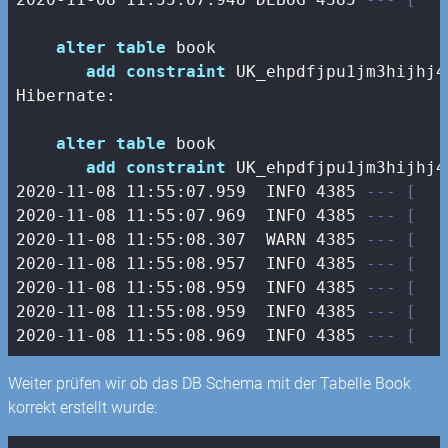
alter
table
 book 

add
constraint
 UK_ehpdfjpu1jm3hijhj4
Hibernate: 

alter
table
 book 

add
constraint
 UK_ehpdfjpu1jm3hijhj4
2020
-11
-08
11
:
55
:
07.959
  INFO 
4385
--- [   
2020
-11
-08
11
:
55
:
07.969
  INFO 
4385
--- [   
2020
-11
-08
11
:
55
:
08.307
  WARN 
4385
--- [   
2020
-11
-08
11
:
55
:
08.957
  INFO 
4385
--- [   
2020
-11
-08
11
:
55
:
08.959
  INFO 
4385
--- [   
2020
-11
-08
11
:
55
:
08.959
  INFO 
4385
--- [   
2020
-11
-08
11
:
55
:
08.969
  INFO 
4385
--- [   
Weiter prüfen wir ob das DB Schema mit der Tabelle Book
korrekt erstellt wurde: