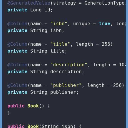
@GeneratedValue
(strategy = GenerationType.
private
 Long id;

@Column
(name = 
"isbn"
, unique = 
true
, leng
private
 String isbn;

@Column
(name = 
"title"
, length = 
256
)

private
 String title;

@Column
(name = 
"description"
, length = 
102
private
 String description;

@Column
(name = 
"publisher"
, length = 
256
)

private
 String publisher;

public
Book
()
{

 }

public
Book
(String isbn)
{
