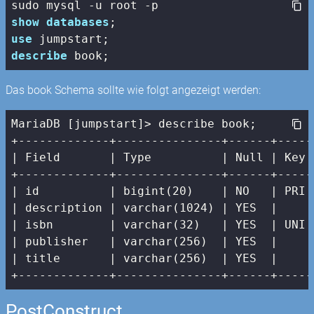
show
databases
use
describe
 book;
Das book Schema sollte wie folgt angezeigt werden:
MariaDB [jumpstart]> describe book;

| Field       |
 Type          
| Null |
 Key 
+-------------+---------------+------+-----
|
 id          
| bigint(20)    |
 NO   
| PRI 
| description |
 varchar(
1024
) 
| YES  |
|
 isbn        
| varchar(32)   |
 YES  
| UNI 
| publisher   |
 varchar(
256
)  
| YES  |
|
 title       
| varchar(256)  |
 YES  
|     
+-------------+---------------+------+-----
PostConstruct