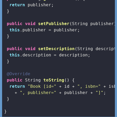
return
 publisher;

 }

public
void
setPublisher
(String publisher)
this
.publisher = publisher;

 }

public
void
setDescription
(String descript
this
.description = description;

 }

@Override
public
 String 
toString
()
{

return
"Book [id="
 + id + 
", isbn="
 + isb
    + 
", publisher="
 + publisher + 
"]"
;

 }

}