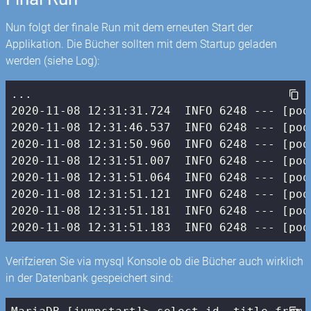
Nun folgt der finale Run mit dem erneuten Start der
Applikation. Die Bücher sollten mit dem Startup geladen
werden (siehe Log):
2020
-11
-08
12
:
31
:
31.724
  INFO 
6248
 --- [poo
2020
-11
-08
12
:
31
:
46.537
  INFO 
6248
 --- [poo
2020
-11
-08
12
:
31
:
50.960
  INFO 
6248
 --- [poo
2020
-11
-08
12
:
31
:
51.007
  INFO 
6248
 --- [poo
2020
-11
-08
12
:
31
:
51.064
  INFO 
6248
 --- [poo
2020
-11
-08
12
:
31
:
51.121
  INFO 
6248
 --- [poo
2020
-11
-08
12
:
31
:
51.181
  INFO 
6248
 --- [poo
2020
-11
-08
12
:
31
:
51.183
  INFO 
6248
 --- [poo
Verifzieren Sie via mysql Konsole ob die Bücher auch wirklich
in der Datenbank gespeichert sind: