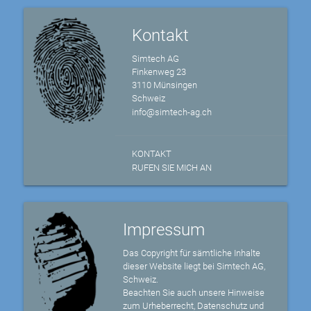
Kontakt
Simtech AG
Finkenweg 23
3110 Münsingen
Schweiz
info@simtech-ag.ch
KONTAKT
RUFEN SIE MICH AN
Impressum
Das Copyright für sämtliche Inhalte
dieser Website liegt bei Simtech AG,
Schweiz.
Beachten Sie auch unsere Hinweise
zum Urheberrecht, Datenschutz und