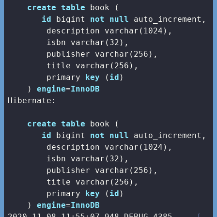
create
table
 book (

id
bigint
not
null
 auto_increment,

        description 
varchar
(
1024
),

        isbn 
varchar
(
32
),

        publisher 
varchar
(
256
),

        title 
varchar
(
256
),

        primary 
key
 (
id
)

    ) 
engine
=
InnoDB
Hibernate: 

create
table
 book (

id
bigint
not
null
 auto_increment,

        description 
varchar
(
1024
),

        isbn 
varchar
(
32
),

        publisher 
varchar
(
256
),

        title 
varchar
(
256
),

        primary 
key
 (
id
)

    ) 
engine
=
InnoDB
2020
-11
-08
11
:
55
:
07.948
 DEBUG 
4385
--- [   