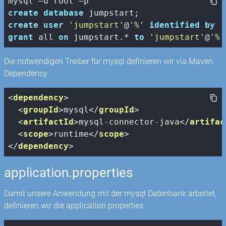
create
database
create
user
'jumpstart'
@
'%'
identified
by
'
grant
 all 
on
 jumpstart.* 
to
'jumpstart'
@
'%'
Die notwendigen Treiber für mysql definieren wir via Maven
Dependency:
<
dependency
>
<
groupId
>
mysql
</
groupId
>
<
artifactId
>
mysql-connector-java
</
artifac
<
scope
>
runtime
</
scope
>
</
dependency
>
application.properties
Damit unsere Anwendung mit der mysql Datenbank arbeitet,
definieren wir die application.properties: