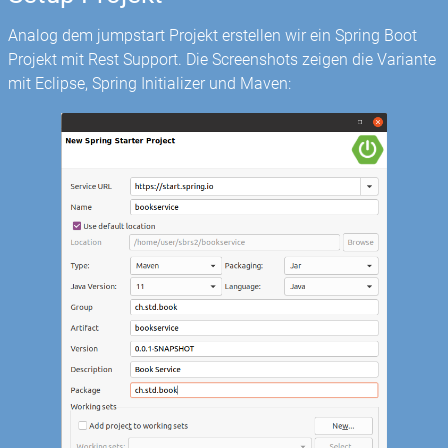
Analog dem jumpstart Projekt erstellen wir ein Spring Boot
Projekt mit Rest Support. Die Screenshots zeigen die Variante
mit Eclipse, Spring Initializer und Maven: