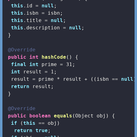
this
.id = 
null
;

this
.isbn = isbn;

this
.title = 
null
;

this
.description = 
null
;

 }

@Override
public
int
hashCode
()
{

final
int
 prime = 
31
;

int
 result = 
1
;

  result = prime * result + ((isbn == 
null
)
return
 result;

 }

@Override
public
boolean
equals
(Object obj)
{

if
 (
this
 == obj)

return
true
;
