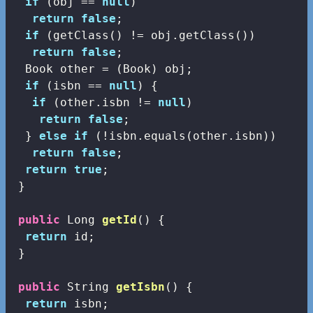
if
 (obj == 
null
)

return
false
;

if
 (getClass() != obj.getClass())

return
false
;

  Book other = (Book) obj;

if
 (isbn == 
null
) {

if
 (other.isbn != 
null
)

return
false
;

  } 
else
if
 (!isbn.equals(other.isbn))

return
false
;

return
true
;

 }

public
 Long 
getId
()
{

return
 id;

 }

public
 String 
getIsbn
()
{

return
 isbn;
