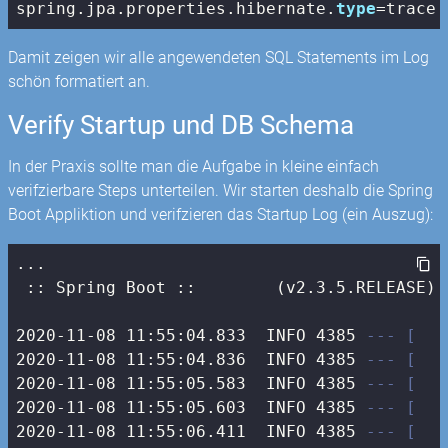
spring.jpa.properties.hibernate.
type
=trace
Damit zeigen wir alle angewendeten SQL Statements im Log
schön formatiert an.
Verify Startup und DB Schema
In der Praxis sollte man die Aufgabe in kleine einfach
verifzierbare Steps unterteilen. Wir starten deshalb die Spring
Boot Appliktion und verifzieren das Startup Log (ein Auszug):
...

 :: Spring Boot ::        (v2.3.5.RELEASE)

2020-11-08 11:55:04.833  INFO 4385 
--- [   
2020-11-08 11:55:04.836  INFO 4385 
--- [   
2020-11-08 11:55:05.583  INFO 4385 
--- [   
2020-11-08 11:55:05.603  INFO 4385 
--- [   
2020-11-08 11:55:06.411  INFO 4385 
--- [   