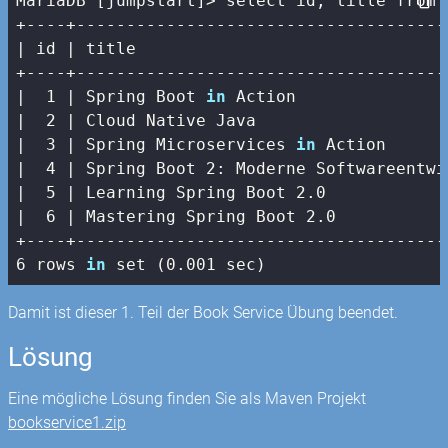
MariaDB [jumpstart]> select id, title from b
| id |
 title                               
+----+-------------------------------------
|
1
| Spring Boot 
in
 Action               
|  2 |
 Cloud Native Java                   
|
3
| Spring Microservices 
in
 Action      
|  4 |
 Spring Boot 
2
: Moderne Softwareentwi
|
5
| Learning Spring Boot 2.0            
|  6 |
 Mastering Spring Boot 
2.0
+----+-------------------------------------
6 rows 
in
 set (0.001 sec)
Damit ist dieser 1. Teil der Book Service Übung beendet.
Lösung
Eine mögliche Lösung finden Sie als Maven Projekt
bookservice1.zip