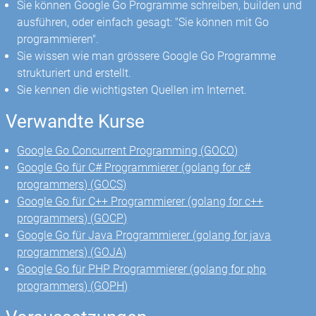
Sie können Google Go Programme schreiben, builden und
ausführen, oder einfach gesagt: "Sie können mit Go
programmieren".
Sie wissen wie man grössere Google Go Programme
strukturiert und erstellt.
Sie kennen die wichtigsten Quellen im Internet.
Verwandte Kurse
Google Go Concurrent Programming (GOCO)
Google Go für C# Programmierer (golang for c#
programmers) (GOCS)
Google Go für C++ Programmierer (golang for c++
programmers) (GOCP)
Google Go für Java Programmierer (golang for java
programmers) (GOJA)
Google Go für PHP Programmierer (golang for php
programmers) (GOPH)