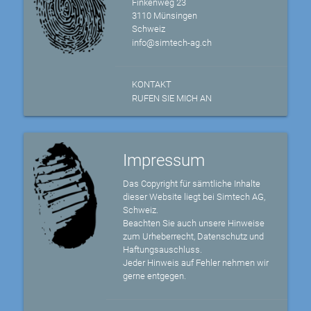
Finkenweg 23
3110 Münsingen
Schweiz
info@simtech-ag.ch
KONTAKT
RUFEN SIE MICH AN
Impressum
Das Copyright für sämtliche Inhalte
dieser Website liegt bei Simtech AG,
Schweiz.
Beachten Sie auch unsere Hinweise
zum Urheberrecht, Datenschutz und
Haftungsauschluss.
Jeder Hinweis auf Fehler nehmen wir
gerne entgegen.