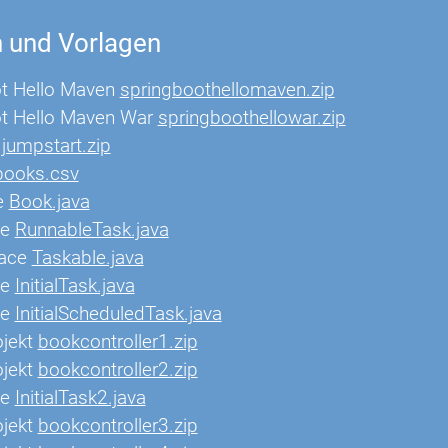
 und Vorlagen
ot Hello Maven
springboothellomaven.zip
ot Hello Maven War
springboothellowar.zip
t
jumpstart.zip
books.csv
e
Book.java
se
RunnableTask.java
face
Taskable.java
se
InitialTask.java
se
InitialScheduledTask.java
ojekt
bookcontroller1.zip
ojekt
bookcontroller2.zip
se
InitialTask2.java
ojekt
bookcontroller3.zip