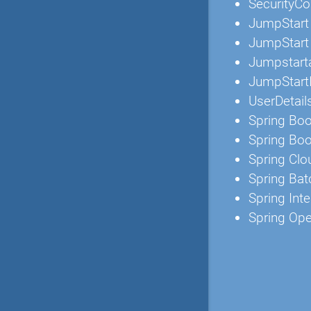
SecurityCo
JumpStart
JumpStart
Jumpstart
JumpStartI
UserDetail
Spring Bo
Spring Boo
Spring Clo
Spring Ba
Spring Int
Spring Op