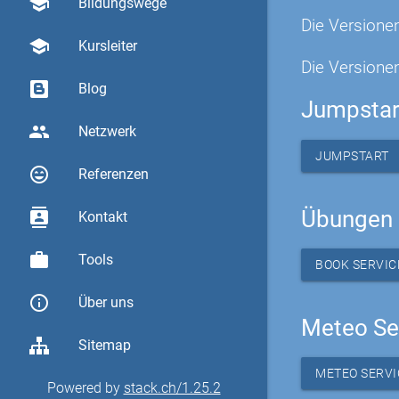
school
Bildungswege
Die Versione
school
Kursleiter
Die Versionen
Blog
Jumpstar
group
Netzwerk
JUMPSTART
sentiment_very_satisfied
Referenzen
Übungen 
contacts
Kontakt
work
Tools
BOOK SERVICE
info_outline
Über uns
Meteo Se
Sitemap
METEO SERVI
Powered by
stack.ch/1.25.2