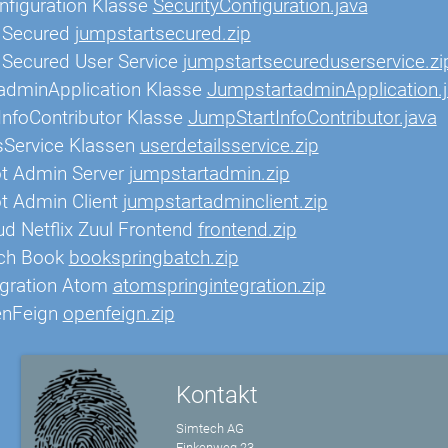
nfiguration Klasse
SecurityConfiguration.java
 Secured
jumpstartsecured.zip
 Secured User Service
jumpstartsecureduserservice.zi
adminApplication Klasse
JumpstartadminApplication.
nfoContributor Klasse
JumpStartInfoContributor.java
sService Klassen
userdetailsservice.zip
ot Admin Server
jumpstartadmin.zip
t Admin Client
jumpstartadminclient.zip
ud Netflix Zuul Frontend
frontend.zip
tch Book
bookspringbatch.zip
egration Atom
atomspringintegration.zip
enFeign
openfeign.zip
Kontakt
Simtech AG
Finkenweg 23