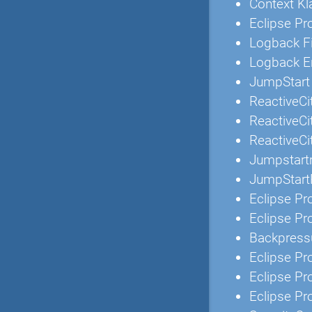
Context K
Eclipse Pr
Logback F
Logback Er
JumpStar
ReactiveCi
ReactiveCi
ReactiveCi
Jumpstartr
JumpStartR
Eclipse Pr
Eclipse Pr
Backpress
Eclipse Pr
Eclipse Pr
Eclipse Pr