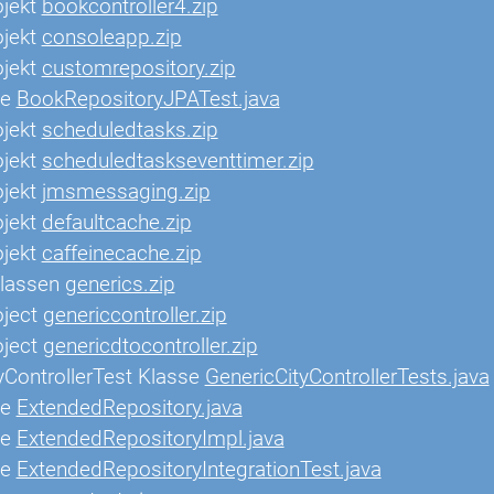
ojekt
bookcontroller4.zip
ojekt
consoleapp.zip
ojekt
customrepository.zip
se
BookRepositoryJPATest.java
ojekt
scheduledtasks.zip
ojekt
scheduledtaskseventtimer.zip
ojekt
jmsmessaging.zip
ojekt
defaultcache.zip
ojekt
caffeinecache.zip
Klassen
generics.zip
oject
genericcontroller.zip
oject
genericdtocontroller.zip
yControllerTest Klasse
GenericCityControllerTests.java
se
ExtendedRepository.java
se
ExtendedRepositoryImpl.java
se
ExtendedRepositoryIntegrationTest.java