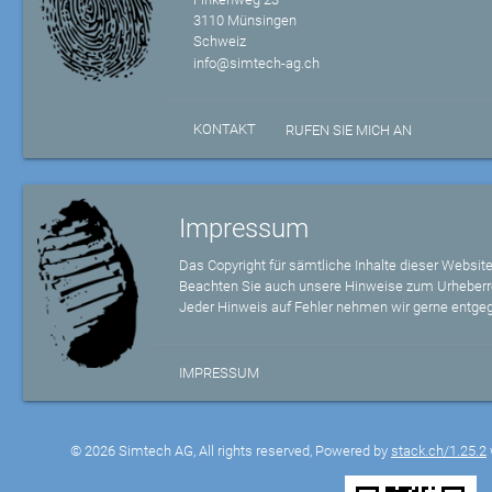
3110 Münsingen
Schweiz
info@simtech-ag.ch
KONTAKT
RUFEN SIE MICH AN
Impressum
Das Copyright für sämtliche Inhalte dieser Website
Beachten Sie auch unsere Hinweise zum Urheberr
Jeder Hinweis auf Fehler nehmen wir gerne entge
IMPRESSUM
© 2026 Simtech AG, All rights reserved, Powered by
stack.ch/1.25.2