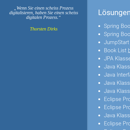
Wenn Sie einen scheiss Prozess
Lösungen
digitalisieren, haben Sie einen scheiss
digitalen Prozess.
Spring Bo
Thorsten Dirks
Spring Bo
JumpStar
Book List
JPA Klass
Java Klas
Java Inter
Java Klas
Java Klas
Eclipse Pr
Eclipse Pr
Java Klas
Eclipse Pr