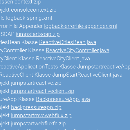
lassen
context.zip
ojekt
consolecontext.zip
ile
logback-spring.xml
ror File Appender
logback-errorfile-appender.xml
t SOAP
jumpstartsoap.zip
tiesBean Klasse
ReactiveCitiesBean.java
tyController Klasse
ReactiveCityController.java
tyClient Klasse
ReactiveCityClient.java
eactiveApplicationTests Klasse
JumpstartreactiveAppl
eactiveClient Klasse
JumpStartReactiveClient.java
ojekt
jumpstartreactive.zip
ojekt
jumpstartreactiveclient.zip
ureApp Klasse
BackpressureApp.java
ojekt
backpressureapp.zip
ojekt
jumpstartmvcwebflux.zip
ojekt
jumpstartwebfluxfn.zip