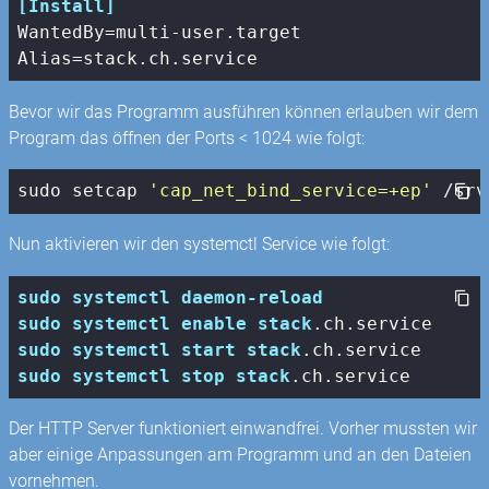
[Install]
WantedBy
Alias
Bevor wir das Programm ausführen können erlauben wir dem
Program das öffnen der Ports < 1024 wie folgt:
sudo 
setcap
'cap_net_bind_service=+ep'
 /srv
Nun aktivieren wir den systemctl Service wie folgt:
sudo
systemctl
daemon-reload
sudo
systemctl
enable
stack
.ch
.service
sudo
systemctl
start
stack
.ch
.service
sudo
systemctl
stop
stack
.ch
.service
Der HTTP Server funktioniert einwandfrei. Vorher mussten wir
aber einige Anpassungen am Programm und an den Dateien
vornehmen.