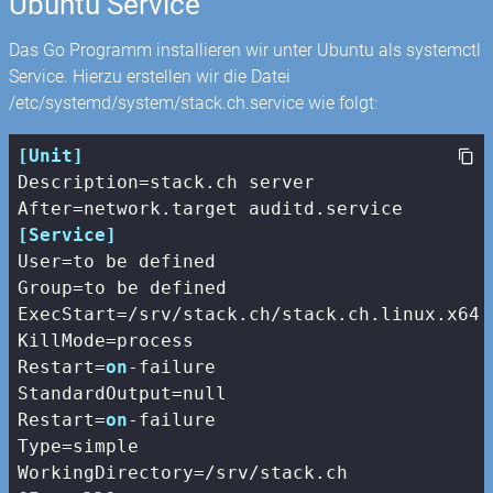
Ubuntu Service
Das Go Programm installieren wir unter Ubuntu als systemctl
Service. Hierzu erstellen wir die Datei
/etc/systemd/system/stack.ch.service wie folgt:
[Unit]
Description
After
[Service]
User
Group
ExecStart
KillMode
Restart
=
on
StandardOutput
Restart
=
on
Type
WorkingDirectory