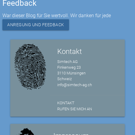
Feedback
War dieser Blog für Sie wertvoll. Wir danken für jede
ANREGUNG UND FEEDBACK
Kontakt
Simtech AG
Finkenweg 23
3110 Münsingen
Schweiz
info@simtech-ag.ch
KONTAKT
RUFEN SIE MICH AN