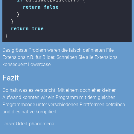
return
false
    }

  }

return
true
}
Das grösste Problem waren die falsch definierten File
Extensions z.B. für Bilder. Schreiben Sie alle Extensions
konsequent Lowercase.
Fazit
Go hält was es verspricht. Mit einem doch eher kleinen
Aufwand konnten wir ein Programm mit dem gleichen
Programmcode unter verschiedenen Plattformen betreiben
und dies native kompiliert.
Unser Urteil: phänomenal