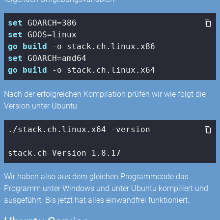
set
 GOARCH=
386
set
go
build
set
go
build
Nach der erfolgreichen Kompilation prüfen wir wie folgt die
Version unter Ubuntu:
./
stack
.ch.linux.x64 -version

stack
.ch Version 
1.8
.17
Wir haben also aus dem gleichen Programmcode das
Programm unter Windows und unter Ubuntu kompiliert und
ausgeführt. Bis jetzt hat alles einwandfrei funktioniert.