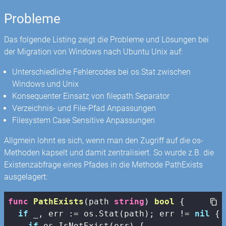
Probleme
Das folgende Listing zeigt die Probleme und Lösungen bei
der Migration von Windows nach Ubuntu Unix auf:
Unterschiedliche Fehlercodes bei os.Stat zwischen
Windows und Unix
Konsequenter Einsatz von filepath.Separator
Verzeichnis- und File-Pfad Anpassungen
Filesystem Case Sensitive Anpassungen
Allgmein lohnt es sich, wenn man den Zugriff auf die os-
Methoden kapselt und damit zentralisiert. So wurde z.B. die
Existenzabfrage eines Pfades in die Methode PathExists
ausgelagert:
func
PathExists
(path 
string
)
bool
 {

if
 _, err := os.Stat(path); err != 
nil
 {

if
 os.IsNotExist(err) {
