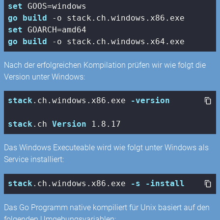
set
go
build
set
go
build
Nach der erfolgreichen Kompilation prüfen wir wie folgt die
Version unter Windows:
stack
.ch
.windows
.x86
.exe
-version
stack
.ch
Version
 1
.8
.17
Das Windows Executeable wird wie folgt unter Windows als
Service installiert:
stack
.ch
.windows
.x86
.exe
-s
-install
Das Go Programm native kompiliert für Unix basiert auf den
folgenden Umgebungsvariablen: