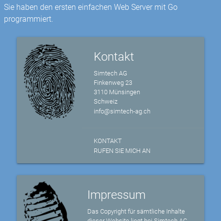
Sie haben den ersten einfachen Web Server mit Go
programmiert.
Kontakt
Simtech AG
Finkenweg 23
3110 Münsingen
Schweiz
info@simtech-ag.ch
KONTAKT
RUFEN SIE MICH AN
Impressum
Das Copyright für sämtliche Inhalte
dieser Website liegt bei Simtech AG,