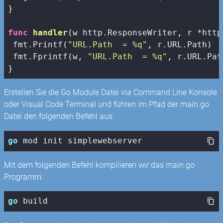
}

func
handler
(w http.ResponseWriter, r *http
 fmt.Printf(
"URL.Path  = %q"
, r.URL.Path)

 fmt.Fprintf(w, 
"URL.Path  = %q"
, r.URL.Path
}
Erstellen Sie die Go Module Datei via Command Line Konsole
oder Visual Code Terminal und führen im Pfad der main.go
Datei den folgenden Befehl aus:
go
 mod init simplewebserver
Mit dem folgenden Befehl kompilieren wir das main.go
Programm:
go
 build