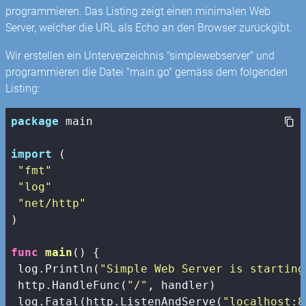
programmieren. Das Listing zeigt einen minimalen Web
Server, welcher die URL als Echo an den Browser zurückgibt.
Wir erstellen ein Unterverzeichnis "simplewebserver" und
programmieren die Datei "main.go" gemäss dem folgenden
Listing:
package
 main

import
 (

"fmt"
"log"
"net/http"
)

func
main
()
 {

 log.Println(
"Simple Web Server is starting
 http.HandleFunc(
"/"
, handler)

 log.Fatal(http.ListenAndServe(
"localhost:8