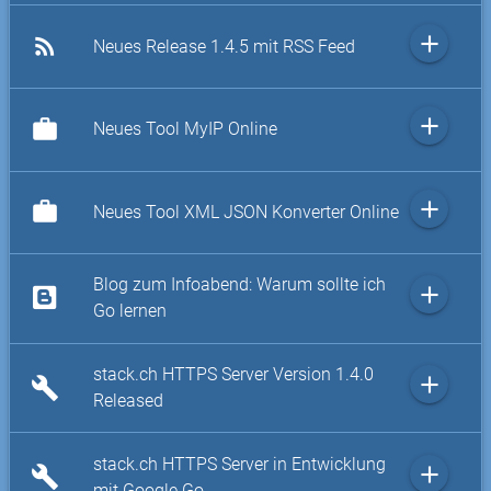
add
rss_feed
Neues Release 1.4.5 mit RSS Feed
add
work
Neues Tool MyIP Online
add
work
Neues Tool XML JSON Konverter Online
Blog zum Infoabend: Warum sollte ich
add
Go lernen
stack.ch HTTPS Server Version 1.4.0
add
build
Released
stack.ch HTTPS Server in Entwicklung
add
build
mit Google Go