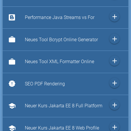
add
Performance Java Streams vs For
add
work
Neues Tool Bcrypt Online Generator
add
work
Neues Tool XML Formatter Online
add
new_releases
SEO PDF Rendering
add
school
Neuer Kurs Jakarta EE 8 Full Platform
add
school
Neuer Kurs Jakarta EE 8 Web Profile