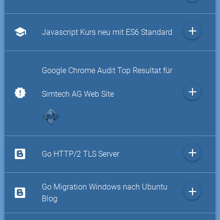
add
school
Javascript Kurs neu mit ES6 Standard
Google Chrome Audit Top Resultat für
add
new_releases
Simtech AG Web Site
add
Go HTTP/2 TLS Server
Go Migration Windows nach Ubuntu
add
Blog