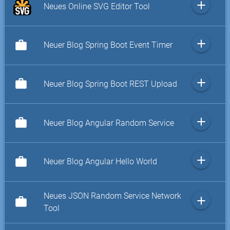
add
Neues Online SVG Editor Tool
add
work
Neuer Blog Spring Boot Event Timer
add
work
Neuer Blog Spring Boot REST Upload
add
work
Neuer Blog Angular Random Service
add
work
Neuer Blog Angular Hello World
Neues JSON Random Service Network
add
work
Tool