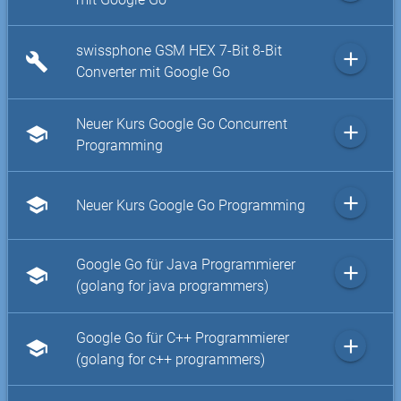
swissphone GSM HEX 7-Bit 8-Bit
add
build
Converter mit Google Go
Neuer Kurs Google Go Concurrent
add
school
Programming
add
school
Neuer Kurs Google Go Programming
Google Go für Java Programmierer
add
school
(golang for java programmers)
Google Go für C++ Programmierer
add
school
(golang for c++ programmers)