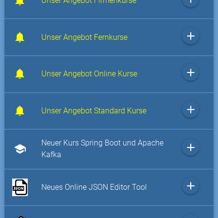
Unser Angebot Firmenkurse
add
Unser Angebot Fernkurse
add
Unser Angebot Online Kurse
add
Unser Angebot Standard Kurse
Neuer Kurs Spring Boot und Apache
add
school
Kafka
add
Neues Online JSON Editor Tool