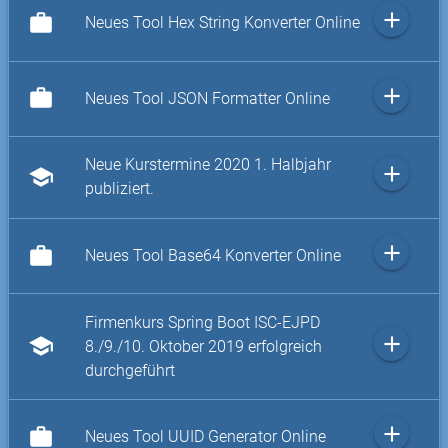
add
work
Neues Tool Hex String Konverter Online
add
work
Neues Tool JSON Formatter Online
Neue Kurstermine 2020 1. Halbjahr
add
school
publiziert.
add
work
Neues Tool Base64 Konverter Online
Firmenkurs Spring Boot ISC-EJPD
add
school
8./9./10. Oktober 2019 erfolgreich
durchgeführt
add
work
Neues Tool UUID Generator Online