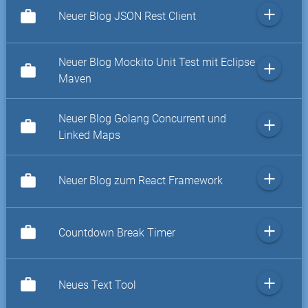
add
work
Neuer Blog JSON Rest Client
Neuer Blog Mockito Unit Test mit Eclipse
add
work
Maven
Neuer Blog Golang Concurrent und
add
work
Linked Maps
add
work
Neuer Blog zum React Framework
add
work
Countdown Break Timer
add
work
Neues Text Tool