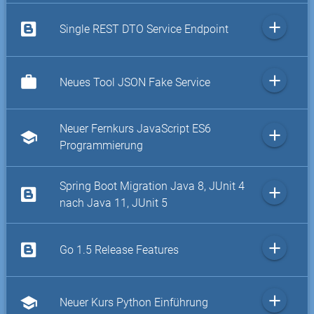
add
Single REST DTO Service Endpoint
add
work
Neues Tool JSON Fake Service
Neuer Fernkurs JavaScript ES6
add
school
Programmierung
Spring Boot Migration Java 8, JUnit 4
add
nach Java 11, JUnit 5
add
Go 1.5 Release Features
add
school
Neuer Kurs Python Einführung