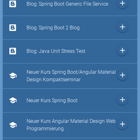
add
Blog: Spring Boot Generic File Service
add
Blog: Spring Boot 2 Blog
add
Blog: Java Unit Stress Test
Neuer Kurs Spring Boot/Angular Material
add
school
Design Kompaktseminar
add
school
Neuer Kurs Spring Boot
Neuer Kurs Angular Material Design Web
add
school
Programmierung