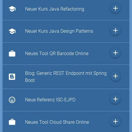
add
school
Neuer Kurs Java Refactoring
add
school
Neuer Kurs Java Design Patterns
add
work
Neues Tool QR Barcode Online
Blog: Generic REST Endpoint mit Spring
add
Boot
add
sentiment_very_satisfied
Neue Referenz ISC-EJPD
add
work
Neues Tool Cloud Share Online