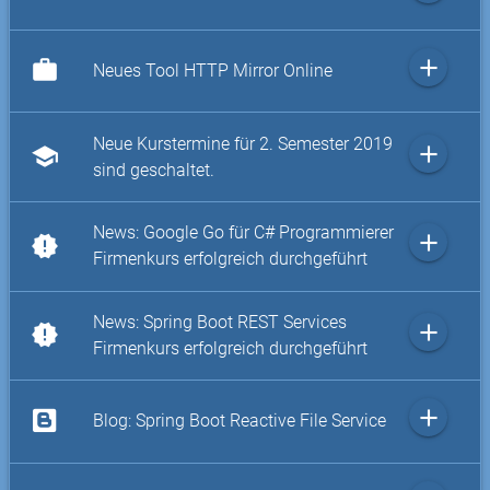
add
work
Neues Tool HTTP Mirror Online
Neue Kurstermine für 2. Semester 2019
add
school
sind geschaltet.
News: Google Go für C# Programmierer
add
new_releases
Firmenkurs erfolgreich durchgeführt
News: Spring Boot REST Services
add
new_releases
Firmenkurs erfolgreich durchgeführt
add
Blog: Spring Boot Reactive File Service