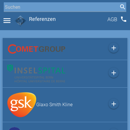
phone
menu
Referenzen
AGB
add
add
add
Glaxo Smith Kline