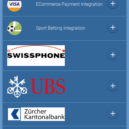
add
ECommerce Payment Integration
add
Sport Betting Integration
add
add
add