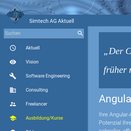
Simtech AG Aktuell
access_time
Aktuell
Der C
visibility
Vision
früher 
build
Software Engineering
business
Consulting
Angula
supervisor_account
Freelancer
Ihre Angular-
school
Ausbildung/Kurse
Potenzial Ih
schneller, eff