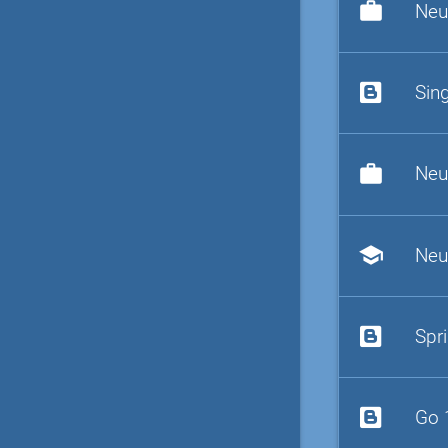
work
Neu
Sin
work
Neu
school
Neu
Spr
Go 