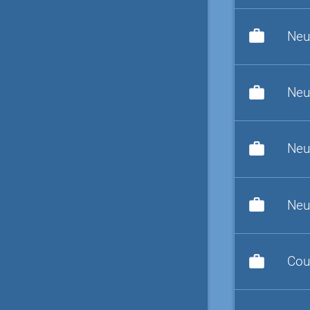
work
Neu
work
Neu
work
Neu
work
Neu
work
Cou