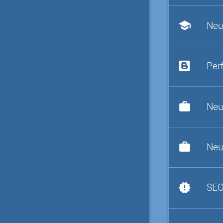
school
Neu
Per
work
Neu
work
Neu
new_releases
SEO