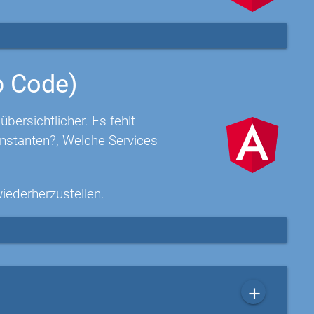
p Code)
ersichtlicher. Es fehlt
nstanten?, Welche Services
wiederherzustellen.
add