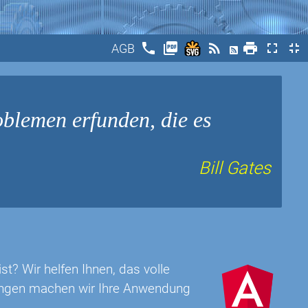
phone
picture_as_pdf
rss_feed
print
fullscreen
fullscreen_exit
AGB
blemen erfunden, die es
Bill Gates
t? Wir helfen Ihnen, das volle
rungen machen wir Ihre Anwendung