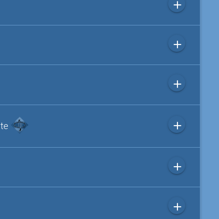
add
add
add
add
ite
add
add