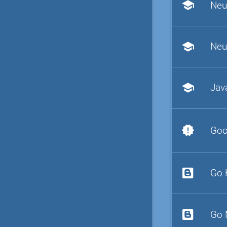
school
Neu
school
Neu
school
Jav
new_releases
Goo
Go 
Go 