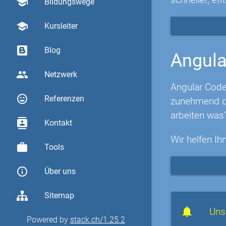
school
Bildungswege
school
Kursleiter
Blog
Angula
group
Netzwerk
Angular Code
sentiment_very_satisfied
Referenzen
zunehmend di
arbeiten was
contacts
Kontakt
Wir helfen Ih
work
Tools
info_outline
Über uns
Sitemap
Uns
Powered by
stack.ch/1.25.2