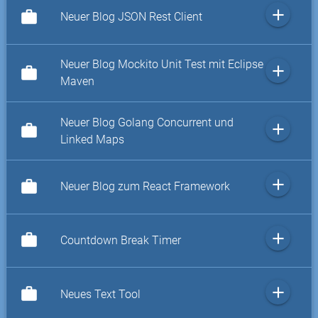
add
work
Neuer Blog JSON Rest Client
Neuer Blog Mockito Unit Test mit Eclipse
add
work
Maven
Neuer Blog Golang Concurrent und
add
work
Linked Maps
add
work
Neuer Blog zum React Framework
add
work
Countdown Break Timer
add
work
Neues Text Tool