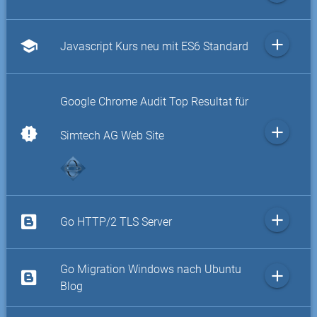
add
school
Javascript Kurs neu mit ES6 Standard
Google Chrome Audit Top Resultat für
add
new_releases
Simtech AG Web Site
add
Go HTTP/2 TLS Server
Go Migration Windows nach Ubuntu
add
Blog