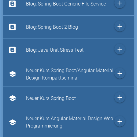
add
Blog: Spring Boot Generic File Service
add
Blog: Spring Boot 2 Blog
add
Blog: Java Unit Stress Test
Neuer Kurs Spring Boot/Angular Material
add
school
Design Kompaktseminar
add
school
Neuer Kurs Spring Boot
Neuer Kurs Angular Material Design Web
add
school
Programmierung