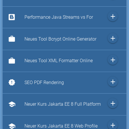
add
Performance Java Streams vs For
add
work
Neues Tool Bcrypt Online Generator
add
work
Neues Tool XML Formatter Online
add
new_releases
SEO PDF Rendering
add
school
Neuer Kurs Jakarta EE 8 Full Platform
add
school
Neuer Kurs Jakarta EE 8 Web Profile