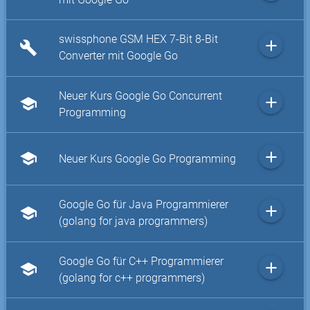
swissphone GSM HEX 7-Bit 8-Bit
add
build
Converter mit Google Go
Neuer Kurs Google Go Concurrent
add
school
Programming
add
school
Neuer Kurs Google Go Programming
Google Go für Java Programmierer
add
school
(golang for java programmers)
Google Go für C++ Programmierer
add
school
(golang for c++ programmers)