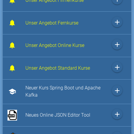
Unser Angebot Firmenkurse
add
Unser Angebot Fernkurse
add
Unser Angebot Online Kurse
add
Unser Angebot Standard Kurse
Neuer Kurs Spring Boot und Apache
add
school
Kafka
add
Neues Online JSON Editor Tool