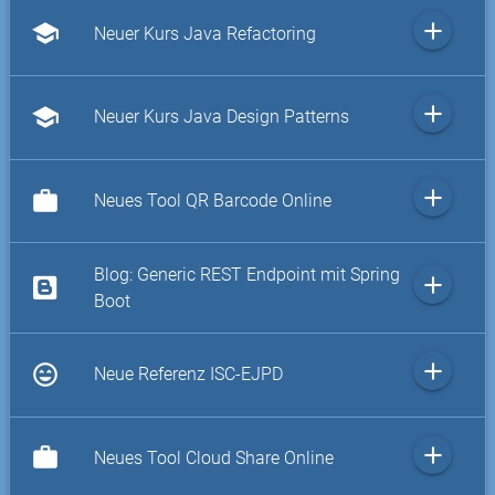
add
school
Neuer Kurs Java Refactoring
add
school
Neuer Kurs Java Design Patterns
add
work
Neues Tool QR Barcode Online
Blog: Generic REST Endpoint mit Spring
add
Boot
add
sentiment_very_satisfied
Neue Referenz ISC-EJPD
add
work
Neues Tool Cloud Share Online