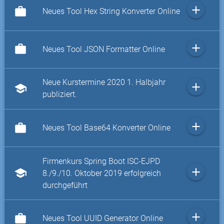
add
work
Neues Tool Hex String Konverter Online
add
work
Neues Tool JSON Formatter Online
Neue Kurstermine 2020 1. Halbjahr
add
school
publiziert.
add
work
Neues Tool Base64 Konverter Online
Firmenkurs Spring Boot ISC-EJPD
add
school
8./9./10. Oktober 2019 erfolgreich
durchgeführt
add
work
Neues Tool UUID Generator Online