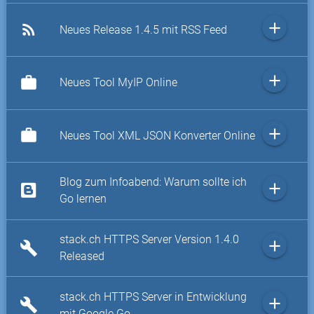
add
rss_feed
Neues Release 1.4.5 mit RSS Feed
add
work
Neues Tool MyIP Online
add
work
Neues Tool XML JSON Konverter Online
Blog zum Infoabend: Warum sollte ich
add
Go lernen
stack.ch HTTPS Server Version 1.4.0
add
build
Released
stack.ch HTTPS Server in Entwicklung
add
build
mit Google Go