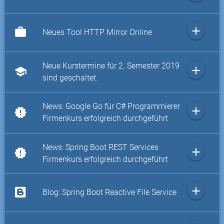
add
work
Neues Tool HTTP Mirror Online
Neue Kurstermine für 2. Semester 2019
add
school
sind geschaltet.
News: Google Go für C# Programmierer
add
new_releases
Firmenkurs erfolgreich durchgeführt
News: Spring Boot REST Services
add
new_releases
Firmenkurs erfolgreich durchgeführt
add
Blog: Spring Boot Reactive File Service