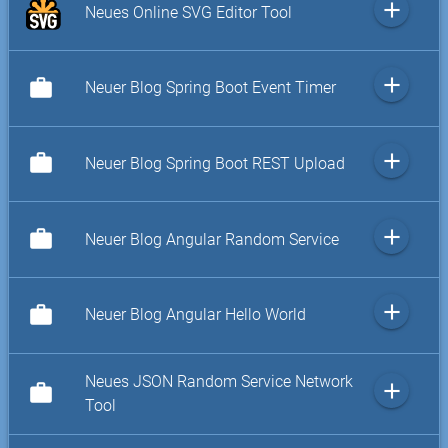
add
Neues Online SVG Editor Tool
add
work
Neuer Blog Spring Boot Event Timer
add
work
Neuer Blog Spring Boot REST Upload
add
work
Neuer Blog Angular Random Service
add
work
Neuer Blog Angular Hello World
Neues JSON Random Service Network
add
work
Tool