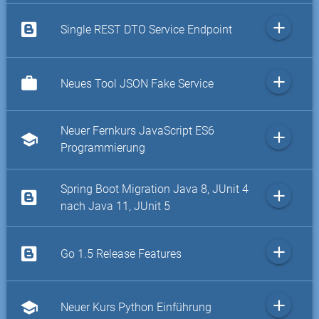
add
Single REST DTO Service Endpoint
add
work
Neues Tool JSON Fake Service
Neuer Fernkurs JavaScript ES6
add
school
Programmierung
Spring Boot Migration Java 8, JUnit 4
add
nach Java 11, JUnit 5
add
Go 1.5 Release Features
add
school
Neuer Kurs Python Einführung