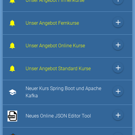
Unser Angebot Firmenkurse
add
Unser Angebot Fernkurse
add
Unser Angebot Online Kurse
add
Unser Angebot Standard Kurse
Neuer Kurs Spring Boot und Apache
add
school
Kafka
add
Neues Online JSON Editor Tool