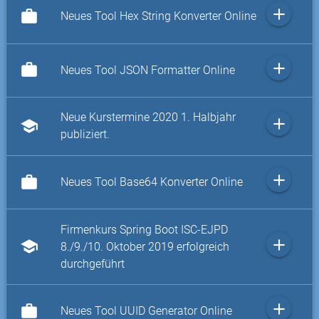
add
work
Neues Tool Hex String Konverter Online
add
work
Neues Tool JSON Formatter Online
Neue Kurstermine 2020 1. Halbjahr
add
school
publiziert.
add
work
Neues Tool Base64 Konverter Online
Firmenkurs Spring Boot ISC-EJPD
add
school
8./9./10. Oktober 2019 erfolgreich
durchgeführt
add
work
Neues Tool UUID Generator Online