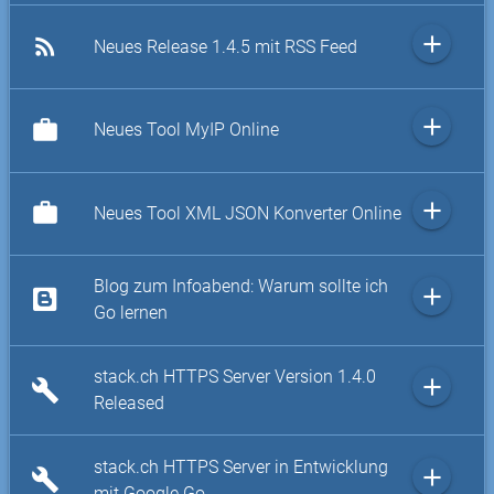
add
rss_feed
Neues Release 1.4.5 mit RSS Feed
add
work
Neues Tool MyIP Online
add
work
Neues Tool XML JSON Konverter Online
Blog zum Infoabend: Warum sollte ich
add
Go lernen
stack.ch HTTPS Server Version 1.4.0
add
build
Released
stack.ch HTTPS Server in Entwicklung
add
build
mit Google Go