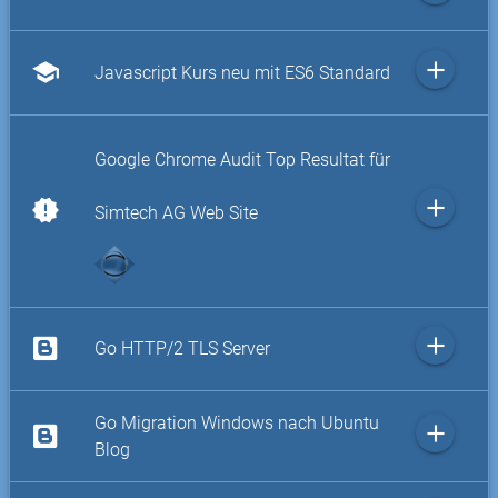
add
school
Javascript Kurs neu mit ES6 Standard
Google Chrome Audit Top Resultat für
add
new_releases
Simtech AG Web Site
add
Go HTTP/2 TLS Server
Go Migration Windows nach Ubuntu
add
Blog