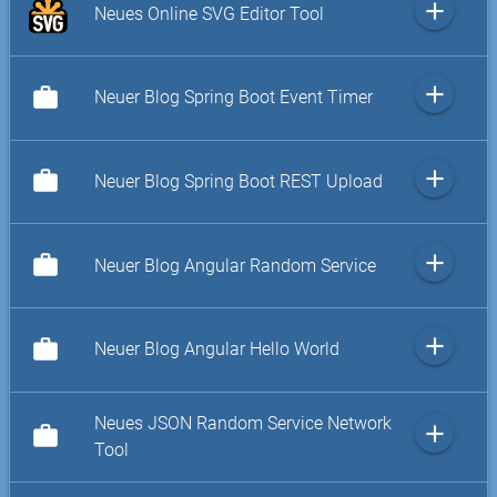
add
Neues Online SVG Editor Tool
add
work
Neuer Blog Spring Boot Event Timer
add
work
Neuer Blog Spring Boot REST Upload
add
work
Neuer Blog Angular Random Service
add
work
Neuer Blog Angular Hello World
Neues JSON Random Service Network
add
work
Tool