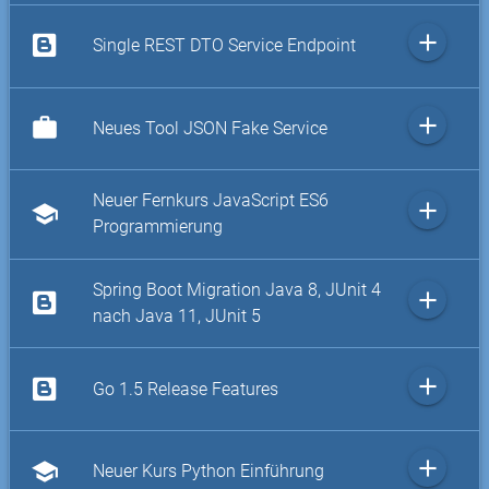
add
Single REST DTO Service Endpoint
add
work
Neues Tool JSON Fake Service
Neuer Fernkurs JavaScript ES6
add
school
Programmierung
Spring Boot Migration Java 8, JUnit 4
add
nach Java 11, JUnit 5
add
Go 1.5 Release Features
add
school
Neuer Kurs Python Einführung