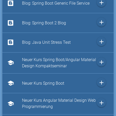
add
Blog: Spring Boot Generic File Service
add
Blog: Spring Boot 2 Blog
add
Blog: Java Unit Stress Test
Neuer Kurs Spring Boot/Angular Material
add
school
Design Kompaktseminar
add
school
Neuer Kurs Spring Boot
Neuer Kurs Angular Material Design Web
add
school
Programmierung