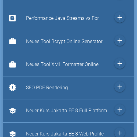
add
Performance Java Streams vs For
add
work
Neues Tool Bcrypt Online Generator
add
work
Neues Tool XML Formatter Online
add
new_releases
SEO PDF Rendering
add
school
Neuer Kurs Jakarta EE 8 Full Platform
add
school
Neuer Kurs Jakarta EE 8 Web Profile