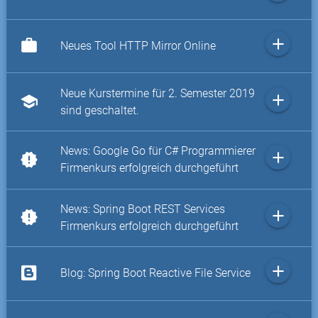
add
work
Neues Tool HTTP Mirror Online
Neue Kurstermine für 2. Semester 2019
add
school
sind geschaltet.
News: Google Go für C# Programmierer
add
new_releases
Firmenkurs erfolgreich durchgeführt
News: Spring Boot REST Services
add
new_releases
Firmenkurs erfolgreich durchgeführt
add
Blog: Spring Boot Reactive File Service