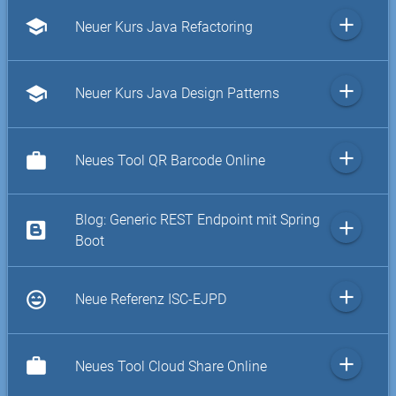
add
school
Neuer Kurs Java Refactoring
add
school
Neuer Kurs Java Design Patterns
add
work
Neues Tool QR Barcode Online
Blog: Generic REST Endpoint mit Spring
add
Boot
add
sentiment_very_satisfied
Neue Referenz ISC-EJPD
add
work
Neues Tool Cloud Share Online