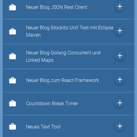
add
work
Neuer Blog JSON Rest Client
Neuer Blog Mockito Unit Test mit Eclipse
add
work
Maven
Neuer Blog Golang Concurrent und
add
work
Linked Maps
add
work
Neuer Blog zum React Framework
add
work
Countdown Break Timer
add
work
Neues Text Tool