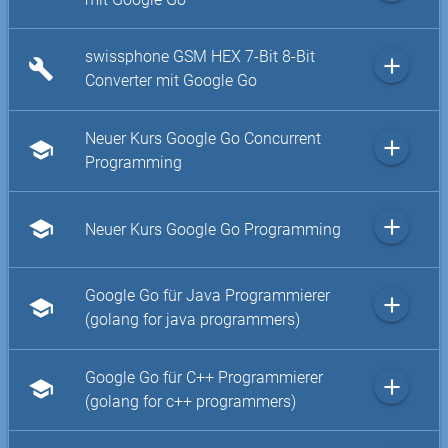
swissphone GSM HEX 7-Bit 8-Bit
add
build
Converter mit Google Go
Neuer Kurs Google Go Concurrent
add
school
Programming
add
school
Neuer Kurs Google Go Programming
Google Go für Java Programmierer
add
school
(golang for java programmers)
Google Go für C++ Programmierer
add
school
(golang for c++ programmers)